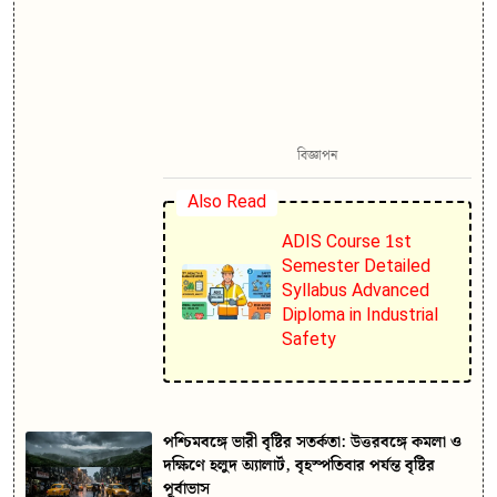
বিজ্ঞাপন
Also Read
ADIS Course 1st
Semester Detailed
Syllabus Advanced
Diploma in Industrial
Safety
পশ্চিমবঙ্গে ভারী বৃষ্টির সতর্কতা: উত্তরবঙ্গে কমলা ও
দক্ষিণে হলুদ অ্যালার্ট, বৃহস্পতিবার পর্যন্ত বৃষ্টির
পূর্বাভাস