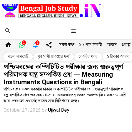
Skip
to
content
Menu
1
3
সমস্ত তথ্য
১০ পাস চাকরি
আবাস
প্রকল্প
নতুন আপডেট
যুব সাথী প্রকল্পের ফর্ম
চাকরির খবর
১ টাকার অফার
পশ্চিমবঙ্গের কম্পিটিটিভ পরীক্ষার জন্য গুরুত্বপূর্ণ
পরিমাপক যন্ত্র সম্পর্কিত প্রশ্ন — Measuring
Instruments Questions in Bengali
পশ্চিমবঙ্গের সকল সরকারি চাকরি ও কম্পিটিটিভ পরীক্ষার জন্য গুরুত্বপূর্ণ পরিমাপক
যন্ত্র সম্পর্কিত প্রশ্নোত্তর এক জায়গায়। Measuring Instruments নিয়ে সবচেয়ে বেশি
আসা প্রশ্নগুলো এখানেই পাবেন দ্রুত রিভিশনের জন্য।
October 27, 2025
by
Ujjwal Dey