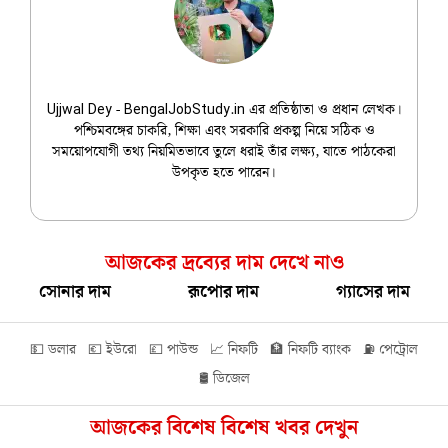
Ujjwal Dey
Ujjwal Dey - BengalJobStudy.in এর প্রতিষ্ঠাতা ও প্রধান লেখক।
পশ্চিমবঙ্গের চাকরি, শিক্ষা এবং সরকারি প্রকল্প নিয়ে সঠিক ও
সময়োপযোগী তথ্য নিয়মিতভাবে তুলে ধরাই তাঁর লক্ষ্য, যাতে পাঠকেরা
উপকৃত হতে পারেন।
আজকের দ্রব্যের দাম দেখে নাও
সোনার দাম
রূপোর দাম
গ্যাসের দাম
💵 ডলার
💶 ইউরো
💷 পাউন্ড
📈 নিফটি
🏦 নিফটি ব্যাংক
⛽ পেট্রোল
🛢️ ডিজেল
আজকের বিশেষ বিশেষ খবর দেখুন