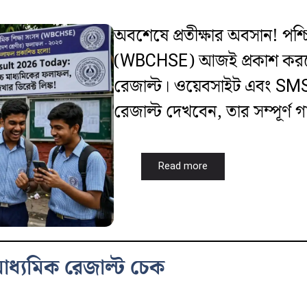
অবশেষে প্রতীক্ষার অবসান! পশ্চি
(WBCHSE) আজই প্রকাশ করছে ২
রেজাল্ট। ওয়েবসাইট এবং SMS
রেজাল্ট দেখবেন, তার সম্পূর্ণ 
Read more
ধ্যমিক রেজাল্ট চেক