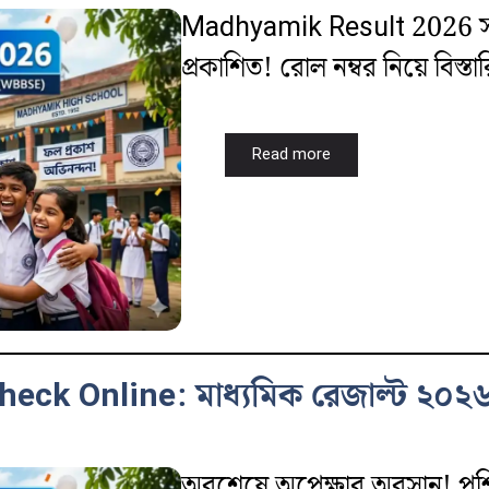
Madhyamik Result 2026 সালে
প্রকাশিত! রোল নম্বর নিয়ে বিস্
Read more
ck Online: মাধ্যমিক রেজাল্ট ২০২৬
অবশেষে অপেক্ষার অবসান! পশ্চিমব