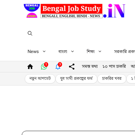
Skip
to
content
News
বাংলা
শিক্ষা
সরকারি প্রকল
1
3
সমস্ত তথ্য
১০ পাস চাকরি
আ
নতুন আপডেট
যুব সাথী প্রকল্পের ফর্ম
চাকরির খবর
১ 