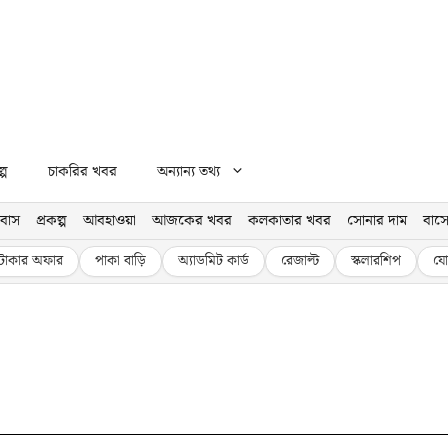
্প
চাকরির খবর
অন্যান্য তথ্য
বাস
প্রকল্প
আবহাওয়া
আজকের খবর
কলকাতার খবর
সোনার দাম
বাসে
টাকার অফার
পাকা বাড়ি
অ্যাডমিট কার্ড
রেজাল্ট
স্কলারশিপ
যো