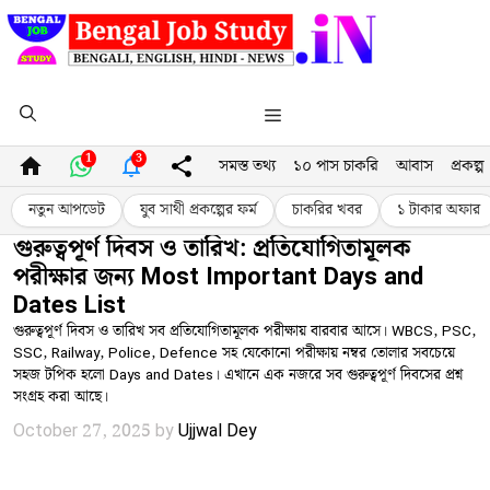
Skip
to
content
Menu
1
3
সমস্ত তথ্য
১০ পাস চাকরি
আবাস
প্রকল্প
নতুন আপডেট
যুব সাথী প্রকল্পের ফর্ম
চাকরির খবর
১ টাকার অফার
গুরুত্বপূর্ণ দিবস ও তারিখ: প্রতিযোগিতামূলক
পরীক্ষার জন্য Most Important Days and
Dates List
গুরুত্বপূর্ণ দিবস ও তারিখ সব প্রতিযোগিতামূলক পরীক্ষায় বারবার আসে। WBCS, PSC,
SSC, Railway, Police, Defence সহ যেকোনো পরীক্ষায় নম্বর তোলার সবচেয়ে
সহজ টপিক হলো Days and Dates। এখানে এক নজরে সব গুরুত্বপূর্ণ দিবসের প্রশ্ন
সংগ্রহ করা আছে।
October 27, 2025
by
Ujjwal Dey