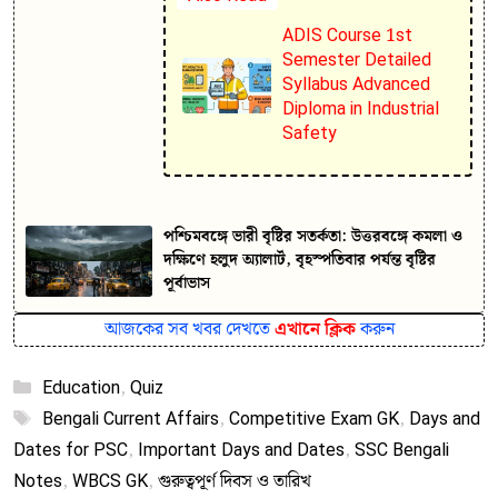
ADIS Course 1st
Semester Detailed
Syllabus Advanced
Diploma in Industrial
Safety
পশ্চিমবঙ্গে ভারী বৃষ্টির সতর্কতা: উত্তরবঙ্গে কমলা ও
দক্ষিণে হলুদ অ্যালার্ট, বৃহস্পতিবার পর্যন্ত বৃষ্টির
পূর্বাভাস
আজকের সব খবর দেখতে
এখানে ক্লিক
করুন
Categories
Education
,
Quiz
Tags
Bengali Current Affairs
,
Competitive Exam GK
,
Days and
Dates for PSC
,
Important Days and Dates
,
SSC Bengali
Notes
,
WBCS GK
,
গুরুত্বপূর্ণ দিবস ও তারিখ