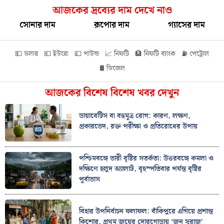
আজকের দ্রব্যের দাম দেখে নাও
সোনার দাম
রূপোর দাম
গ্যাসের দাম
💵 ডলার
💶 ইউরো
💷 পাউন্ড
📈 নিফটি
🏦 নিফটি ব্যাংক
⛽ পেট্রোল
🛢️ ডিজেল
আজকের বিশেষ বিশেষ খবর দেখুন
ডায়াবেটিস বা বহুমূত্র রোগ: কারণ, লক্ষণ,
প্রকারভেদ, রক্ত পরীক্ষা ও প্রতিরোধের উপায়
পশ্চিমবঙ্গে ভারী বৃষ্টির সতর্কতা: উত্তরবঙ্গে কমলা ও
দক্ষিণে হলুদ অ্যালার্ট, বৃহস্পতিবার পর্যন্ত বৃষ্টির
পূর্বাভাস
বিহার উপনির্বাচন ফলাফল: বাঁকিপুরে এগিয়ে প্রশান্ত
কিশোর, প্রথম জয়ের দোরগোড়ায় ‘জন সুরাজ’