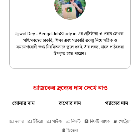
Ujjwal Dey
Ujjwal Dey - BengalJobStudy.in এর প্রতিষ্ঠাতা ও প্রধান লেখক।
পশ্চিমবঙ্গের চাকরি, শিক্ষা এবং সরকারি প্রকল্প নিয়ে সঠিক ও
সময়োপযোগী তথ্য নিয়মিতভাবে তুলে ধরাই তাঁর লক্ষ্য, যাতে পাঠকেরা
উপকৃত হতে পারেন।
আজকের দ্রব্যের দাম দেখে নাও
সোনার দাম
রূপোর দাম
গ্যাসের দাম
💵 ডলার
💶 ইউরো
💷 পাউন্ড
📈 নিফটি
🏦 নিফটি ব্যাংক
⛽ পেট্রোল
🛢️ ডিজেল