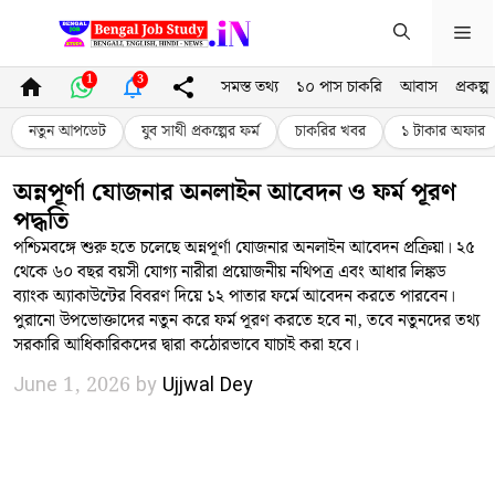
Skip
Me
to
content
1
3
সমস্ত তথ্য
১০ পাস চাকরি
আবাস
প্রকল্প
নতুন আপডেট
যুব সাথী প্রকল্পের ফর্ম
চাকরির খবর
১ টাকার অফার
অন্নপূর্ণা যোজনার অনলাইন আবেদন ও ফর্ম পূরণ
পদ্ধতি
​পশ্চিমবঙ্গে শুরু হতে চলেছে অন্নপূর্ণা যোজনার অনলাইন আবেদন প্রক্রিয়া। ২৫
থেকে ৬০ বছর বয়সী যোগ্য নারীরা প্রয়োজনীয় নথিপত্র এবং আধার লিঙ্কড
ব্যাংক অ্যাকাউন্টের বিবরণ দিয়ে ১২ পাতার ফর্মে আবেদন করতে পারবেন।
পুরানো উপভোক্তাদের নতুন করে ফর্ম পূরণ করতে হবে না, তবে নতুনদের তথ্য
সরকারি আধিকারিকদের দ্বারা কঠোরভাবে যাচাই করা হবে।
June 1, 2026
by
Ujjwal Dey