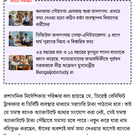
Also Read
কলকাতা পৌরসভা এলাকায় শুরু জনগণনা: প্রথমে
তথ্য নেওয়া হলো কঠিন বর্জ্য ব্যবস্থাপনা বিভাগের
কর্মীদের
ডিজিটাল জনগণনায় সেল্ফ-এনিউমারেশন: ৯ ধাপে
ফর্ম পূরণের নিয়ম ও বিস্তারিত তথ্য
৩৪ বছরের বাম ও ১৫ বছরের তৃণমূল শাসন বাংলাকে
ধ্বংস করেছে: শ্যামাপ্রসাদের জন্মবার্ষিকীতে পূর্বতন
সরকারকে তীব্র আক্রমণ মুখ্যমন্ত্রীর
Bengaljobstudy.in
​প্রশাসনিক নির্দেশিকায় পরিষ্কার বলা হয়েছে যে, ডিরেক্ট বেনিফিট
ট্রান্সফার বা ডিবিটি ব্যবস্থার মাধ্যমে সরাসরি টাকা পাঠানো হবে। তাই
যে সমস্ত ব্যাংক অ্যাকাউন্টে আধার সংযোগ করা নেই, সেই সমস্ত
অ্যাকাউন্টে টাকা পৌঁছাতে সমস্যা হতে পারে। নতুন করে যারা নাম
নথিভুক্ত করছেন, তাঁদের অবশ্যই ফর্ম জমা দেওয়ার আগেই ব্যাংকে