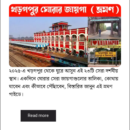
২০২৫-এ খড়গপুর থেকে ঘুরে আসুন এই ২৩টি সেরা দর্শনীয়
স্থান। একদিনে ঘোরার সেরা জায়গাগুলোর তালিকা, কোথায়
যাবেন এবং কীভাবে পৌঁছাবেন, বিস্তারিত জানুন এই ভ্রমণ
গাইডে।
Read more