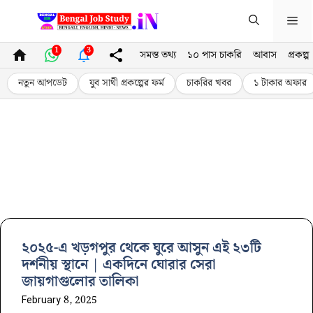
Skip
Me
to
content
1
3
সমস্ত তথ্য
১০ পাস চাকরি
আবাস
প্রকল্প
নতুন আপডেট
যুব সাথী প্রকল্পের ফর্ম
চাকরির খবর
১ টাকার অফার
২০২৫-এ খড়গপুর থেকে ঘুরে আসুন এই ২৩টি
দর্শনীয় স্থানে | একদিনে ঘোরার সেরা
জায়গাগুলোর তালিকা
February 8, 2025