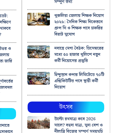
সম্পূর্ণ তথ্য
পুরুলিয়া জেলায় শিক্ষক নিয়োগ
ডেট:
২০২৬: সৈনিক শিক্ষা নিকেতনে
দক্ষিণে
গ্রুপ সি ও শিক্ষক পদে চাকরির
ন থাকবে
বিরাট সুযোগ
?
নবান্নে মেগা বৈঠক: ডিসেম্বরের
ত্তর ও
মধ্যে ৫০ হাজার পুলিশে নতুন
 জেলায়
কর্মী নিয়োগের প্রস্তুতি
কতা জারি
হিন্দুস্তান কপার লিমিটেডে ৭০টি
এক্সিকিউটিভ পদে স্থায়ী কর্মী
র্ণাবর্তের
নিয়োগ
ভোলবদল
স
উৎসব
উল্টো রথযাত্রা কবে 2026
সালে? বহুদা যাত্রা, সুনা বেশ ও
বানাতে
নীলাদ্রি বিজের সম্পূর্ণ সময়সূচি
 দোকানে