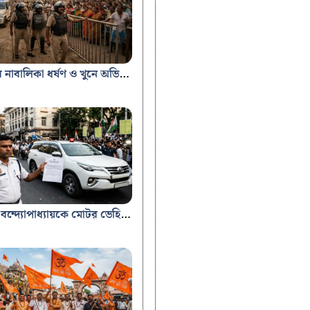
বারুইপুরে নাবালিকা ধর্ষণ ও খুনে অভিযুক্তকে পিটিয়ে মারল উত্তেজিত জনতা BengalJobStudy.in
অভিষেক বন্দ্যোপাধ্যায়কে মোটর ভেহিকেলস অ্যাক্টে ফের নোটিস? রাজ্য রাজনীতিতে নতুন জল্পনা- Bengal Job Study.in