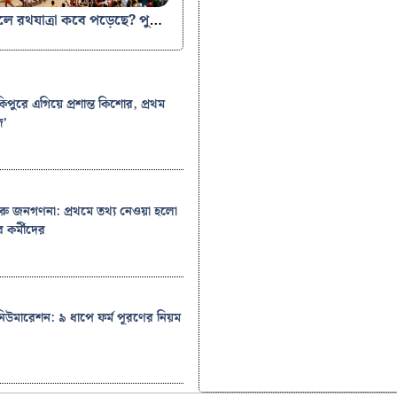
2026 সালে রথযাত্রা কবে পড়েছে? পুরী, বারিপদা এবং দিল্লির রথযাত্রার সম্পূর্ণ সময়সূচি ও ইতিহাস
িপুরে এগিয়ে প্রশান্ত কিশোর, প্রথম
জ’
ু জনগণনা: প্রথমে তথ্য নেওয়া হলো
র কর্মীদের
উমারেশন: ৯ ধাপে ফর্ম পূরণের নিয়ম