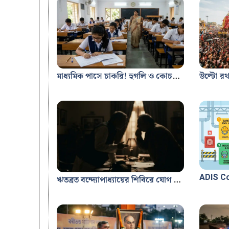
মাধ্যমিক পাসে চাকরি! হুগলি ও কোচবিহার স্বাস্থ্য দপ্তরে ফ্লেবোটোমিস্ট নিয়োগ ২০২৬
ঋতব্রত বন্দ্যোপাধ্যায়ের শিবিরে যোগ দিতে পারেন অনুব্রত মণ্ডল, মমতার জন্য বড় ধাক্কা তৃণমূলে ভাঙন?