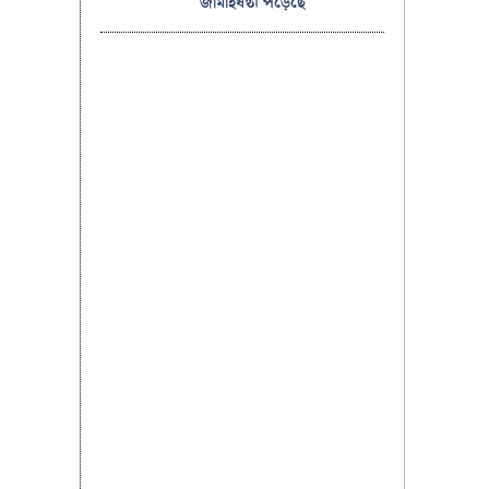
জামাইষষ্ঠী পড়েছে