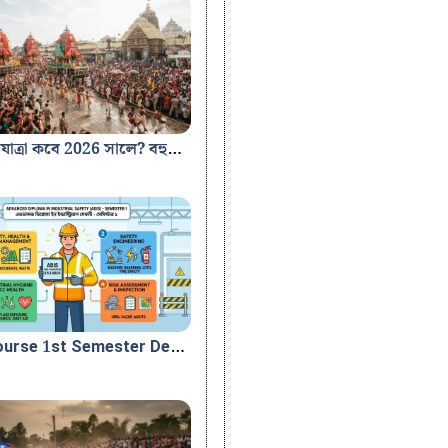
উল্টো রথযাত্রা কবে 2026 সালে? বহুদা যাত্রা, সুনা বেশ ও নীলাদ্রি বিজের সম্পূর্ণ সময়সূচি ও তিথি ২০২৬ সালের উল্টো রথযাত্রা বা বহুদা যাত্রা সময়সূচি, তিথি
ADIS Course 1st Semester Detailed Syllabus Advanced Diploma in Industrial Safety