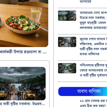
আপডেট
আবহাওয়া মেগা আপ
উত্তরে লাল সতর্কতা, 
তুমুল ঝড়বৃষ্টি! কেম
কলকাতার আবহাওয়া
জুনের শেষে ভাসবে উ
দক্ষিণবঙ্গ, একাধিক
ভারী বৃষ্টির লাল সতর্
উচ্চ রক্তচাপ বা হাই ব্লাড প্রেশার নিয়ন্ত্রণের সহজ ও কার্যকরী উপায় রক্তচাপ বা হাই ব্লাড প্রেশার: কারণ, ঝুঁকি এবং ওষুধ ছাড়া নিয়ন্ত্রণের সহজ ও কার্যকরী উপায়
হাওয়া অফিসের
পশ্চিমবঙ্গে বৃষ্টিপাত ঘূ
জেরে আবহাওয়ার 
ও ভারী বৃষ্টির পূর্বাভা
ব্যবসা বাণিজ্য
১০ গ্রাম সোনার হার 
পশ্চিমবঙ্গে ভারী বৃষ্টির সতর্কতা: উত্তরবঙ্গে কমলা ও দক্ষিণে হলুদ অ্যালার্ট, বৃহস্পতিবার পর্যন্ত বৃষ্টির পূর্বাভাস
এখন ঠিক কত খরচ?