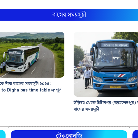
বাসের সময়সূচী
থেকে দীঘা বাসের সময়সূচী ২০২৫:
to Digha bus time table সম্পূর্ণ
উড়িষ্যা থেকে টাটানগর (জামশেদপুর) 
বাসের সময়সূচী
টেকনোলজি