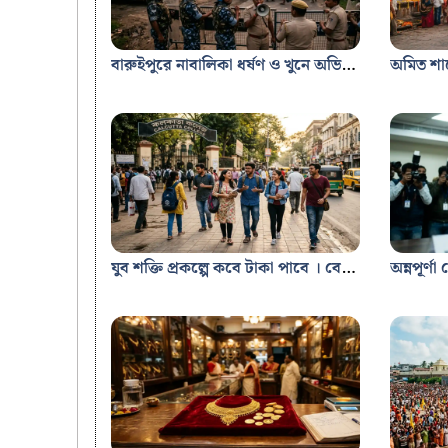
বারুইপুরে নাবালিকা ধর্ষণ ও খুনে অভিযুক্তকে পিটিয়ে মারল উত্তেজিত জনতা, এলাকায় চরম উত্তেজনা
যুব শক্তি প্রকল্পে কবে টাকা পাবে । বেকার যুবক যুবতীরা কতদিন অব্দি টাকা পাবে। Yuva Shakti prakalpa- Bengal Job Study.in