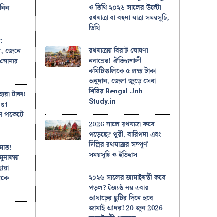
ও তিথি ২০২৬ সালের উল্টো
নিন
রথযাত্রা বা বহুদা যাত্রা সময়সূচি,
তিথি
:
রথযাত্রায় বিরাট ঘোষণা
তন, জেনে
নবান্নের! ঐতিহ্যশালী
ট সোনার
কমিটিগুলিকে ৫ লক্ষ টাকা
অনুদান, জেলা জুড়ে সেবা
শিবির Bengal Job
ারা টাকা!
Study.in
nst
নে পকেটে
2026 সালে রথযাত্রা কবে
া
পড়েছে? পুরী, বারিপদা এবং
দিল্লির রথযাত্রার সম্পূর্ণ
িমাত!
সময়সূচি ও ইতিহাস
মুনাফায়
োঁয়া
২০২৬ সালের জামাইষষ্ঠী কবে
মকে
পড়ল? জ্যৈষ্ঠ নয় এবার
আষাঢ়ের ছুটির দিনে হবে
জামাই আদর! 20 জুন 2026