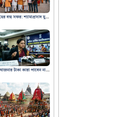
অমিত শাহের বঙ্গ সফর: শ্যামাপ্রসাদ মুখোপাধ্যায়ের ১২৫তম জন্মবার্ষিকী পালনে কলকাতায় কেন্দ্রীয় স্বরাষ্ট্রমন্ত্রী Bengal Job Study.in
অন্নপূর্ণা যোজনার টাকা কারা পাবেন না? কড়া নিয়ম ও বাতিল তালিকা নিয়ে স্পষ্ট বার্তা মন্ত্রী মালতী রাভা রায়ের – Bengal job study.in