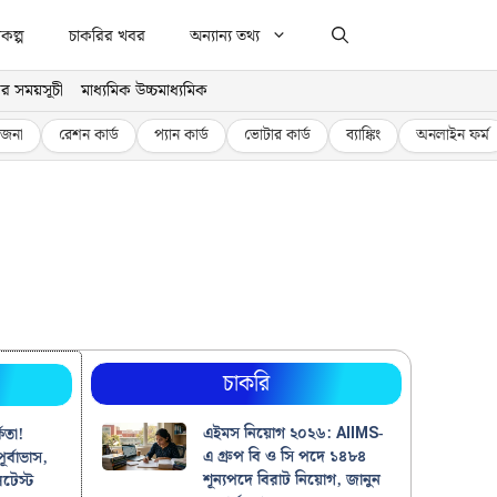
কল্প
চাকরির খবর
অন্যান্য তথ্য
র সময়সূচী
মাধ্যমিক উচ্চমাধ্যমিক
জনা
রেশন কার্ড
প্যান কার্ড
ভোটার কার্ড
ব্যাঙ্কিং
অনলাইন ফর্ম
চাকরি
এইমস নিয়োগ ২০২৬: AIIMS-
কতা!
এ গ্রুপ বি ও সি পদে ১৪৮৪
ূর্বাভাস,
শূন্যপদে বিরাট নিয়োগ, জানুন
টেস্ট