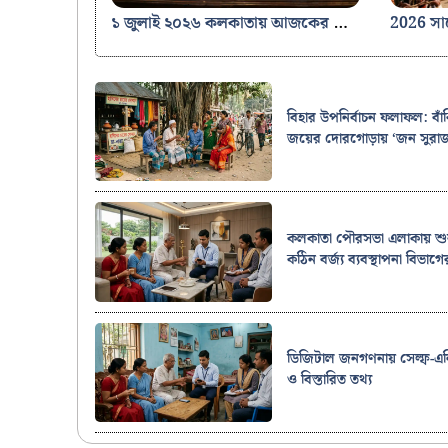
১ জুলাই ২০২৬ কলকাতায় আজকের সোনার দাম: ২২ ও ২৪ ক্যারেট সোনার দামে বড় পতন, জানুন বিস্তারিত রেট
বিহার উপনির্বাচন ফলাফল: বাঁক
জয়ের দোরগোড়ায় ‘জন সুরা
কলকাতা পৌরসভা এলাকায় শুর
কঠিন বর্জ্য ব্যবস্থাপনা বিভাগে
ডিজিটাল জনগণনায় সেল্ফ-এনি
ও বিস্তারিত তথ্য