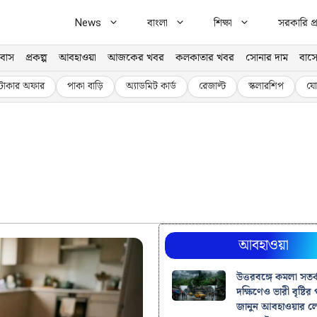
News
বাংলা
শিক্ষা
সরকারি প্র
বাস
প্রকল্প
আবহাওয়া
আজকের খবর
কলকাতার খবর
সোনার দাম
বাসে
টাকার অফার
পাকা বাড়ি
অ্যাডমিট কার্ড
রেজাল্ট
স্কলারশিপ
যো
আবহাওয়া
উত্তরবঙ্গে কমলা সতর্
দক্ষিণেও ভারী বৃষ্টির প
জানুন আবহাওয়ার লে