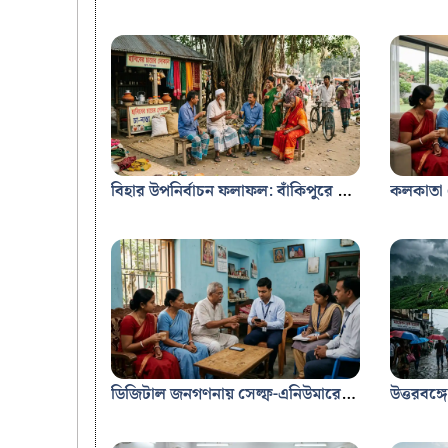
বিহার উপনির্বাচন ফলাফল: বাঁকিপুরে এগিয়ে প্রশান্ত কিশোর, প্রথম জয়ের দোরগোড়ায় ‘জন সুরাজ’
ডিজিটাল জনগণনায় সেল্ফ-এনিউমারেশন: ৯ ধাপে ফর্ম পূরণের নিয়ম ও বিস্তারিত তথ্য