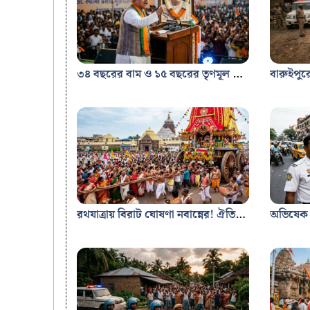
৩৪ বছরের বাম ও ১৫ বছরের তৃণমূল শাসন বাংলাকে ধ্বংস করেছে: শ্যামাপ্রসাদের জন্মবার্ষিকীতে পূর্বতন সরকারকে তীব্র আক্রমণ মুখ্যমন্ত্রীর Bengaljobstudy.in
রথযাত্রায় বিরাট ঘোষণা নবান্নের! ঐতিহ্যশালী কমিটিগুলিকে ৫ লক্ষ টাকা অনুদান, জেলা জুড়ে সেবা শিবির Bengal Job Study.in