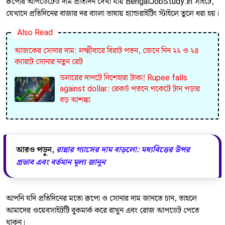
রূপোর আপডেটেড দাম প্রতিদিন দেখা যায় BengalJobStudy.in সাইটে,
যেখানে প্রতিদিনের বাজার দর বাংলা ভাষায় হ্যান্ডরাইটিং স্টাইলে তুলে ধরা হয়।
Also Read
​আজকের সোনার দাম: লক্ষ্মীবারে বিরাট পতন, জেনে নিন ২২ ও ২৪
ক্যারাট সোনার নতুন রেট
ডলারের দাপটে দিশেহারা টাকা! Rupee falls
against dollar: রেকর্ড পতনে পকেটে টান পড়ার
বড় আশঙ্কা
আরও পড়ুন,
রান্নার গ্যাসের দাম বাড়লো: মধ্যবিত্তের উপর
প্রভাব এবং বর্তমান মূল্য জানুন
আপনি যদি প্রতিদিনের মতো রূপো ও সোনার দাম জানতে চান, তাহলে
আমাদের ওয়েবসাইটটি বুকমার্ক করে রাখুন এবং রোজ আপডেট পেতে
থাকুন।