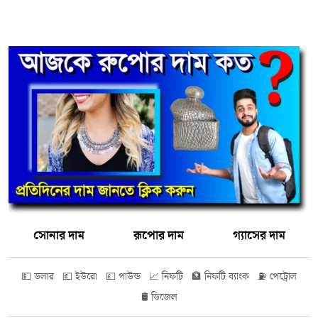
সোনার দাম
রূপোর দাম
গ্যাসের দাম
💵 ডলার
💶 ইউরো
💷 পাউন্ড
📈 নিফটি
🏦 নিফটি ব্যাংক
⛽ পেট্রোল
🛢️ ডিজেল