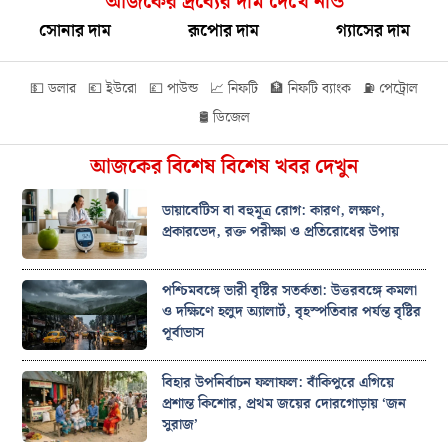
আজকের দ্রব্যের দাম দেখে নাও
সোনার দাম
রূপোর দাম
গ্যাসের দাম
💵 ডলার
💶 ইউরো
💷 পাউন্ড
📈 নিফটি
🏦 নিফটি ব্যাংক
⛽ পেট্রোল
🛢️ ডিজেল
আজকের বিশেষ বিশেষ খবর দেখুন
ডায়াবেটিস বা বহুমূত্র রোগ: কারণ, লক্ষণ,
প্রকারভেদ, রক্ত পরীক্ষা ও প্রতিরোধের উপায়
পশ্চিমবঙ্গে ভারী বৃষ্টির সতর্কতা: উত্তরবঙ্গে কমলা
ও দক্ষিণে হলুদ অ্যালার্ট, বৃহস্পতিবার পর্যন্ত বৃষ্টির
পূর্বাভাস
বিহার উপনির্বাচন ফলাফল: বাঁকিপুরে এগিয়ে
প্রশান্ত কিশোর, প্রথম জয়ের দোরগোড়ায় ‘জন
সুরাজ’