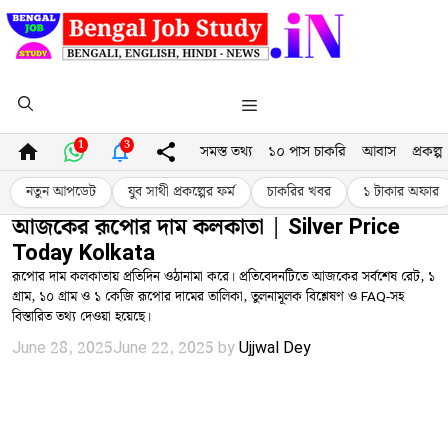
Skip
to
content
Menu
1
3
সমস্ত তথ্য
১০ পাস চাকরি
আবাস
প্রকল্প
নতুন আপডেট
যুব সাথী প্রকল্পের ফর্ম
চাকরির খবর
১ টাকার অফার
আজকের রূপোর দাম কলকাতা | Silver Price
Today Kolkata
রূপোর দাম কলকাতায় প্রতিদিন ওঠানামা করে। প্রতিবেদনটিতে আজকের সর্বশেষ রেট, ১
গ্রাম, ১০ গ্রাম ও ১ কেজি রূপোর দামের তালিকা, তুলনামূলক বিশ্লেষণ ও FAQ-সহ
বিস্তারিত তথ্য দেওয়া হয়েছে।
June 28, 2025
June 22, 2025
by
Ujjwal Dey