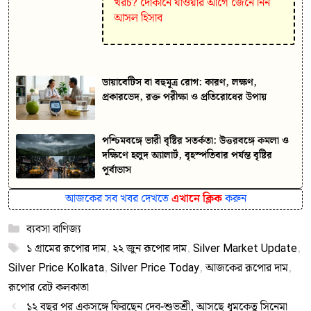
খরচ? দোকানে যাওয়ার আগে জেনে নিন
আসল হিসাব
ডায়াবেটিস বা বহুমূত্র রোগ: কারণ, লক্ষণ,
প্রকারভেদ, রক্ত পরীক্ষা ও প্রতিরোধের উপায়
পশ্চিমবঙ্গে ভারী বৃষ্টির সতর্কতা: উত্তরবঙ্গে কমলা ও
দক্ষিণে হলুদ অ্যালার্ট, বৃহস্পতিবার পর্যন্ত বৃষ্টির
পূর্বাভাস
আজকের সব খবর দেখতে
এখানে ক্লিক
করুন
Categories
ব্যবসা বাণিজ্য
Tags
১ গ্রামের রূপোর দাম
,
২২ জুন রূপোর দাম
,
Silver Market Update
,
Silver Price Kolkata
,
Silver Price Today
,
আজকের রূপোর দাম
,
রূপোর রেট কলকাতা
১২ বছর পর একসঙ্গে ফিরছেন দেব-শুভশ্রী, আসছে ধূমকেতু সিনেমা