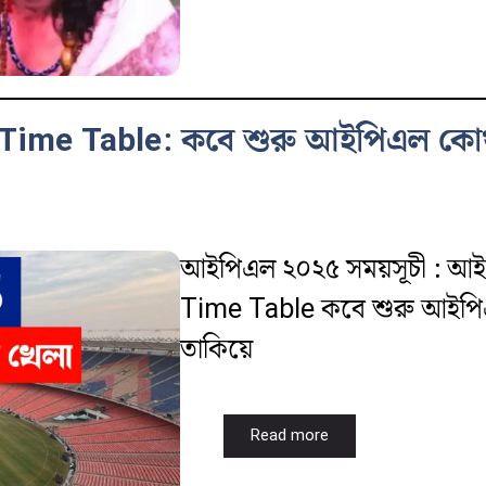
ime Table: কবে শুরু আইপিএল কোথায
আইপিএল ২০২৫ সময়সূচী : আই
Time Table কবে শুরু আইপিএ
তাকিয়ে
Read more