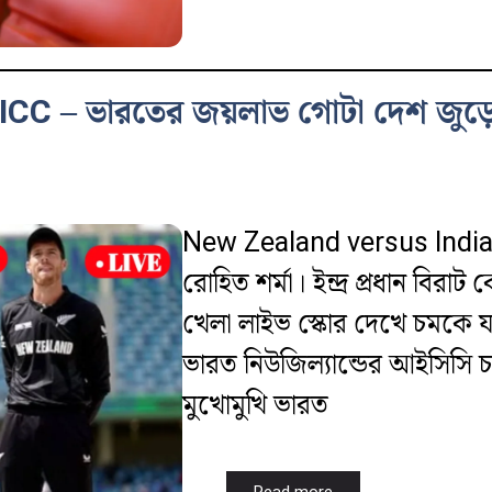
CC – ভারতের জয়লাভ গোটা দেশ জুড়
New Zealand versus India: ট
রোহিত শর্মা। ইন্দ্র প্রধান বিরাট 
খেলা লাইভ স্কোর দেখে চমক
ভারত নিউজিল্যান্ডের আইসিসি চ্যা
মুখোমুখি ভারত