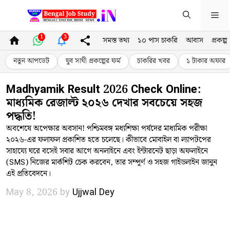
Skip
Me
to
content
1
3
সমস্ত তথ্য
১০ পাস চাকরি
আবাস
প্রকল্প
নতুন আপডেট
যুব সাথী প্রকল্পের ফর্ম
চাকরির খবর
১ টাকার অফার
Madhyamik Result 2026 Check Online:
মাধ্যমিক রেজাল্ট ২০২৬ দেখার সবচেয়ে সহজ
পদ্ধতি!
অবশেষে অপেক্ষার অবসান! পশ্চিমবঙ্গ মধ্যশিক্ষা পর্ষদের মাধ্যমিক পরীক্ষা
২০২৬-এর ফলাফল প্রকাশিত হতে চলেছে। কীভাবে মোবাইল বা ল্যাপটপের
সাহায্যে ঘরে বসেই সবার আগে অনলাইনে এবং ইন্টারনেট ছাড়া অফলাইনে
(SMS) নিজের মার্কশিট চেক করবেন, তার সম্পূর্ণ ও সহজ গাইডলাইন জানুন
এই প্রতিবেদনে।
May 8, 2026
by
Ujjwal Dey