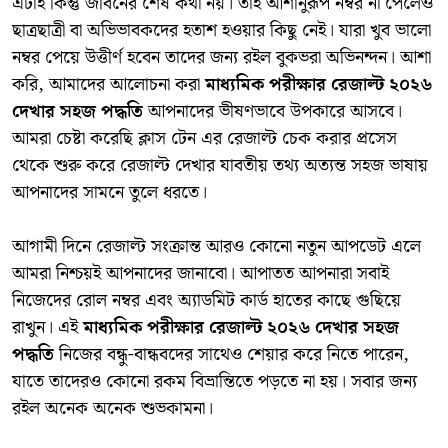
এটাই কিন্তু জীবনের শেষ কথা নয়। তাই আশানুরূপ নম্বর না পেলেও
ছাত্রছাত্রী বা অভিভাবকদের হতাশ হওয়ার কিছু নেই। যারা খুব ভালো
নম্বর পেয়ে উত্তীর্ণ হবেন তাদের জন্য রইল বুকভরা অভিনন্দন। আশা
করি, আমাদের আলোচনা করা
মাধ্যমিক পরীক্ষার রেজাল্ট ২০২৬
দেখার সহজ পদ্ধতি
আপনাদের ভীষণভাবে উপকারে আসবে।
আমরা চেষ্টা করেছি ক্লাস টেন এর রেজাল্ট চেক করার প্রসেস
থেকে শুরু করে রেজাল্ট দেখার যাবতীয় তথ্য অত্যন্ত সহজ ভাষায়
আপনাদের সামনে তুলে ধরতে।
​আগামী দিনে রেজাল্ট সংক্রান্ত আরও কোনো নতুন আপডেট এলে
আমরা নিশ্চয়ই আপনাদের জানাবো। আপাতত আপনারা সবাই
নিজেদের রোল নম্বর এবং অ্যাডমিট কার্ড হাতের কাছে গুছিয়ে
রাখুন। এই
মাধ্যমিক পরীক্ষার রেজাল্ট ২০২৬ দেখার সহজ
পদ্ধতি
নিজের বন্ধু-বান্ধবদের সাথেও শেয়ার করে নিতে পারেন,
যাতে তাদেরও কোনো রকম বিভ্রান্তিতে পড়তে না হয়। সবার জন্য
রইল অনেক অনেক শুভকামনা।