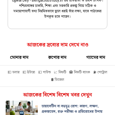
Ujjwal Dey - BengalJobStudy.in এর প্রতিষ্ঠাতা ও প্রধান লেখক।
পশ্চিমবঙ্গের চাকরি, শিক্ষা এবং সরকারি প্রকল্প নিয়ে সঠিক ও
সময়োপযোগী তথ্য নিয়মিতভাবে তুলে ধরাই তাঁর লক্ষ্য, যাতে পাঠকেরা
উপকৃত হতে পারেন।
আজকের দ্রব্যের দাম দেখে নাও
সোনার দাম
রূপোর দাম
গ্যাসের দাম
💵 ডলার
💶 ইউরো
💷 পাউন্ড
📈 নিফটি
🏦 নিফটি ব্যাংক
⛽ পেট্রোল
🛢️ ডিজেল
আজকের বিশেষ বিশেষ খবর দেখুন
ডায়াবেটিস বা বহুমূত্র রোগ: কারণ, লক্ষণ,
প্রকারভেদ, রক্ত পরীক্ষা ও প্রতিরোধের উপায়