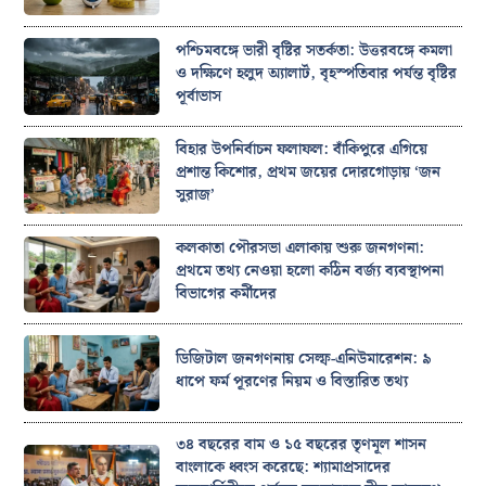
পশ্চিমবঙ্গে ভারী বৃষ্টির সতর্কতা: উত্তরবঙ্গে কমলা
ও দক্ষিণে হলুদ অ্যালার্ট, বৃহস্পতিবার পর্যন্ত বৃষ্টির
পূর্বাভাস
বিহার উপনির্বাচন ফলাফল: বাঁকিপুরে এগিয়ে
প্রশান্ত কিশোর, প্রথম জয়ের দোরগোড়ায় ‘জন
সুরাজ’
কলকাতা পৌরসভা এলাকায় শুরু জনগণনা:
প্রথমে তথ্য নেওয়া হলো কঠিন বর্জ্য ব্যবস্থাপনা
বিভাগের কর্মীদের
ডিজিটাল জনগণনায় সেল্ফ-এনিউমারেশন: ৯
ধাপে ফর্ম পূরণের নিয়ম ও বিস্তারিত তথ্য
৩৪ বছরের বাম ও ১৫ বছরের তৃণমূল শাসন
বাংলাকে ধ্বংস করেছে: শ্যামাপ্রসাদের