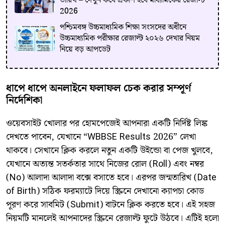
তারিখ – দেখুন কবে প্রকাশ হবে মাধ্যমিকের রেজাল্ট
2026
​পশ্চিমবঙ্গ উচ্চমাধ্যমিক শিক্ষা সংসদের অধীনে
উচ্চমাধ্যমিক পরীক্ষার রেজাল্ট ২০২৬ দেখার নিয়ম
নিয়ে বড় আপডেট
ধাপে ধাপে অনলাইনে ফলাফল চেক করার সম্পূর্ণ
নির্দেশিকা
​ওয়েবসাইট খোলার পর হোমপেজেই আপনারা একটি নির্দিষ্ট লিঙ্ক
দেখতে পাবেন, যেখানে “WBBSE Results 2026” লেখা
থাকবে। সেখানে ক্লিক করলে নতুন একটি উইন্ডো বা পেজ খুলবে,
যেখানে অত্যন্ত সতর্কতার সাথে নিজের রোল (Roll) এবং নম্বর
(No) আলাদা আলাদা বক্সে বসাতে হবে। এরপর জন্মতারিখ (Date
of Birth) সঠিক ফরম্যাটে দিয়ে স্ক্রিনে দেখানো ক্যাপচা কোড
পূরণ করে সাবমিট (Submit) বাটনে ক্লিক করতে হবে। এই সহজ
নিয়মটি মানলেই আপনাদের স্ক্রিনে রেজাল্ট ফুটে উঠবে। এটিই হলো