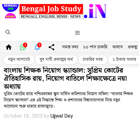
Skip
to
content
Menu
1
3
সমস্ত তথ্য
১০ পাস চাকরি
আবাস
প্রকল্প
নতুন আপডেট
যুব সাথী প্রকল্পের ফর্ম
চাকরির খবর
১ টাকার অফার
বাংলায় শিক্ষক নিয়োগ স্ক্যান্ডাল: সুপ্রিম কোর্টের
ঐতিহাসিক রায়, নিয়োগ বাতিলে শিক্ষাক্ষেত্রে নয়া
অধ্যায়
সুপ্রিম কোর্টের রায়ে পশ্চিমবঙ্গের স্কুল সার্ভিস কমিশনের নিয়োগ বাতিল! “বাংলায় শিক্ষক
নিয়োগ স্ক্যান্ডাল”-এর এই সিদ্ধান্তে শিক্ষা ও প্রশাসনের বিশ্বাসযোগ্যতা নিয়ে নতুন
আলোচনা শুরু হয়েছে রাজ্যজুড়ে।
October 19, 2025
by
Ujjwal Dey