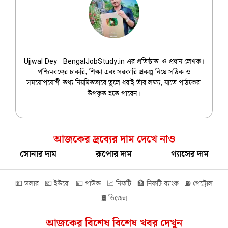
Ujjwal Dey
Ujjwal Dey - BengalJobStudy.in এর প্রতিষ্ঠাতা ও প্রধান লেখক।
পশ্চিমবঙ্গের চাকরি, শিক্ষা এবং সরকারি প্রকল্প নিয়ে সঠিক ও
সময়োপযোগী তথ্য নিয়মিতভাবে তুলে ধরাই তাঁর লক্ষ্য, যাতে পাঠকেরা
উপকৃত হতে পারেন।
আজকের দ্রব্যের দাম দেখে নাও
সোনার দাম
রূপোর দাম
গ্যাসের দাম
💵 ডলার
💶 ইউরো
💷 পাউন্ড
📈 নিফটি
🏦 নিফটি ব্যাংক
⛽ পেট্রোল
🛢️ ডিজেল
আজকের বিশেষ বিশেষ খবর দেখুন