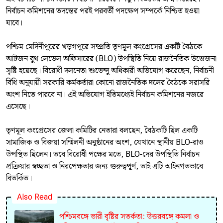
নির্বাচন কমিশনের তদন্তের পরই পরবর্তী পদক্ষেপ সম্পর্কে নিশ্চিত হওয়া
যাবে।
পশ্চিম মেদিনীপুরের খড়গপুরে সম্প্রতি তৃণমূল কংগ্রেসের একটি বৈঠকে
আটজন বুথ লেভেল অফিসারের (BLO) উপস্থিতি নিয়ে রাজনৈতিক উত্তেজনা
সৃষ্টি হয়েছে। বিরোধী দলনেতা শুভেন্দু অধিকারী অভিযোগ করেছেন, নির্বাচনী
বিধি অনুযায়ী সরকারি কর্মকর্তারা কোনো রাজনৈতিক দলের বৈঠকে সরাসরি
অংশ নিতে পারবে না। এই অভিযোগ ইতিমধ্যেই নির্বাচন কমিশনের নজরে
এসেছে।
তৃণমূল কংগ্রেসের জেলা কমিটির নেতারা বলছেন, বৈঠকটি ছিল একটি
সামাজিক ও বিজয়া সম্মিলনী অনুষ্ঠানের অংশ, যেখানে স্থানীয় BLO-রাও
উপস্থিত ছিলেন। তবে বিরোধী পক্ষের মতে, BLO-দের উপস্থিতি নির্বাচন
প্রক্রিয়ার স্বচ্ছতা ও নিরপেক্ষতার জন্য গুরুত্বপূর্ণ, তাই এটি আইনগতভাবে
বিতর্কিত।
Also Read
পশ্চিমবঙ্গে ভারী বৃষ্টির সতর্কতা: উত্তরবঙ্গে কমলা ও