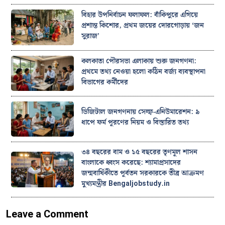
বিহার উপনির্বাচন ফলাফল: বাঁকিপুরে এগিয়ে
প্রশান্ত কিশোর, প্রথম জয়ের দোরগোড়ায় ‘জন
সুরাজ’
কলকাতা পৌরসভা এলাকায় শুরু জনগণনা:
প্রথমে তথ্য নেওয়া হলো কঠিন বর্জ্য ব্যবস্থাপনা
বিভাগের কর্মীদের
ডিজিটাল জনগণনায় সেল্ফ-এনিউমারেশন: ৯
ধাপে ফর্ম পূরণের নিয়ম ও বিস্তারিত তথ্য
৩৪ বছরের বাম ও ১৫ বছরের তৃণমূল শাসন
বাংলাকে ধ্বংস করেছে: শ্যামাপ্রসাদের
জন্মবার্ষিকীতে পূর্বতন সরকারকে তীব্র আক্রমণ
মুখ্যমন্ত্রীর Bengaljobstudy.in
Leave a Comment