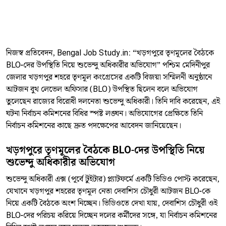
নিজস্ব প্রতিবেদন, Bengal Job Study.in: “খড়গপুরে তৃণমূলের বৈঠকে
BLO-দের উপস্থিতি নিয়ে শুভেন্দু অধিকারীর অভিযোগ” পশ্চিম মেদিনীপুর
জেলার খড়গপুর শহরে তৃণমূল কংগ্রেসের একটি বিজয়া সম্মিলনী অনুষ্ঠানে
আটজন বুথ লেভেল অফিসার (BLO) উপস্থিত ছিলেন বলে অভিযোগ
তুলেছেন রাজ্যের বিরোধী দলনেতা শুভেন্দু অধিকারী। তিনি দাবি করেছেন, এই
ঘটনা নির্বাচন কমিশনের বিধির স্পষ্ট লঙ্ঘন। অভিযোগের প্রেক্ষিতে তিনি
নির্বাচন কমিশনের কাছে দ্রুত পদক্ষেপের আবেদন জানিয়েছেন।
খড়গপুরে তৃণমূলের বৈঠকে BLO-দের উপস্থিতি নিয়ে
শুভেন্দু অধিকারীর অভিযোগ
শুভেন্দু অধিকারী এক্স (পূর্বে টুইটার) প্ল্যাটফর্মে একটি ভিডিও পোস্ট করেছেন,
যেখানে খড়গপুর শহরের তৃণমূল নেতা দেবাশিস চৌধুরী আটজন BLO-কে
নিয়ে একটি বৈঠকে অংশ নিচ্ছেন। ভিডিওতে দেখা যায়, দেবাশিস চৌধুরী ওই
BLO-দের পরিচয় করিয়ে দিচ্ছেন দলের কর্মীদের সঙ্গে, যা নির্বাচন কমিশনের