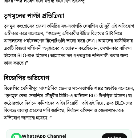
বিধির স্পষ্ট লঙ্ঘন বলে মন্তব্য করেছেন শুভেন্দু।
তৃণমূলের পাল্টা প্রতিক্রিয়া
তৃণমূল কংগ্রেসের জেলা কমিটির সহ-সভাপতি দেবাশিস চৌধুরী এই অভিযোগ
অস্বীকার করে বলেছেন, “শুভেন্দু অধিকারীর উচিত বিহারের SIR নিয়ে
আদালতের পর্যবেক্ষণের রিপোর্টগুলি ভালো করে দেখা। আমাদের কাউন্সিলার
একটি বিজয়া সম্মিলনী অনুষ্ঠানের আয়োজন করেছিলেন, সেখানকার বাসিন্দা
হিসেবে BLO-রাও ছিলেন। আমাদের দল গণতন্ত্রকে শক্তিশালী করার জন্য
কাজ করছে।”
বিজেপির অভিযোগ
বিজেপির মেদিনীপুর সাংগঠনিক জেলার সহ-সভাপতি শঙ্কর গুছাইত বলেছেন,
“তৃণমূল নেতা দেবাশিস চৌধুরীর মিটিং-এ আটজন BLO উপস্থিত ছিলেন। যা
কঠোরভাবে নির্বাচন কমিশনের আইন বিরোধী। তাই এই নিয়ে, দ্রুত BLO-দের
বিরুদ্ধে ব্যবস্থা গ্রহণের দাবি জানিয়ে, নির্বাচন কমিশন ও জেলাশাসককে
অভিযোগ জানানো হয়েছে।”
WhatsApp Channel