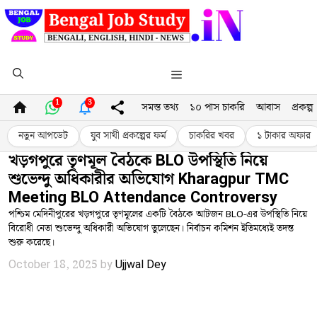
Skip
to
content
Menu
1
3
সমস্ত তথ্য
১০ পাস চাকরি
আবাস
প্রকল্প
নতুন আপডেট
যুব সাথী প্রকল্পের ফর্ম
চাকরির খবর
১ টাকার অফার
খড়গপুরে তৃণমূল বৈঠকে BLO উপস্থিতি নিয়ে
শুভেন্দু অধিকারীর অভিযোগ Kharagpur TMC
Meeting BLO Attendance Controversy
পশ্চিম মেদিনীপুরের খড়গপুরে তৃণমূলের একটি বৈঠকে আটজন BLO-এর উপস্থিতি নিয়ে
বিরোধী নেতা শুভেন্দু অধিকারী অভিযোগ তুলেছেন। নির্বাচন কমিশন ইতিমধ্যেই তদন্ত
শুরু করেছে।
October 18, 2025
by
Ujjwal Dey