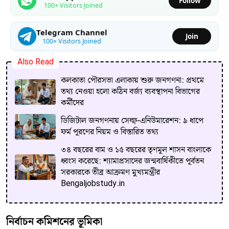
Follow
100+ Visitors Joined
Telegram Channel
Join
100+ Visitors Joined
Also Read
কলকাতা পৌরসভা এলাকায় শুরু জনগণনা: প্রথমে
তথ্য নেওয়া হলো কঠিন বর্জ্য ব্যবস্থাপনা বিভাগের
কর্মীদের
ডিজিটাল জনগণনায় সেল্ফ-এনিউমারেশন: ৯ ধাপে
ফর্ম পূরণের নিয়ম ও বিস্তারিত তথ্য
৩৪ বছরের বাম ও ১৫ বছরের তৃণমূল শাসন বাংলাকে
ধ্বংস করেছে: শ্যামাপ্রসাদের জন্মবার্ষিকীতে পূর্বতন
সরকারকে তীব্র আক্রমণ মুখ্যমন্ত্রীর
Bengaljobstudy.in
নির্বাচন কমিশনের ভূমিকা