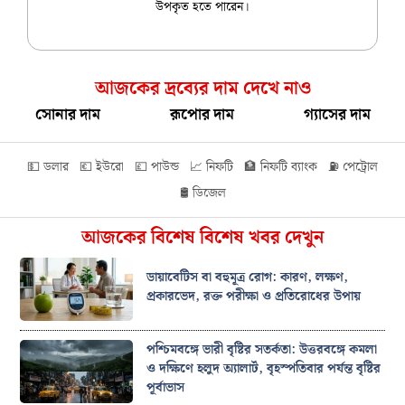
উপকৃত হতে পারেন।
আজকের দ্রব্যের দাম দেখে নাও
সোনার দাম
রূপোর দাম
গ্যাসের দাম
💵 ডলার
💶 ইউরো
💷 পাউন্ড
📈 নিফটি
🏦 নিফটি ব্যাংক
⛽ পেট্রোল
🛢️ ডিজেল
আজকের বিশেষ বিশেষ খবর দেখুন
ডায়াবেটিস বা বহুমূত্র রোগ: কারণ, লক্ষণ,
প্রকারভেদ, রক্ত পরীক্ষা ও প্রতিরোধের উপায়
পশ্চিমবঙ্গে ভারী বৃষ্টির সতর্কতা: উত্তরবঙ্গে কমলা
ও দক্ষিণে হলুদ অ্যালার্ট, বৃহস্পতিবার পর্যন্ত বৃষ্টির
পূর্বাভাস