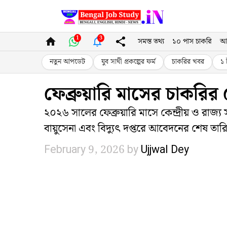
Skip
to
1
3
সমস্ত তথ্য
১০ পাস চাকরি
আ
content
নতুন আপডেট
যুব সাথী প্রকল্পের ফর্ম
চাকরির খবর
১ 
ফেব্রুয়ারি মাসের চাকরির
২০২৬ সালের ফেব্রুয়ারি মাসে কেন্দ্রীয় ও রাজ্য
বায়ুসেনা এবং বিদ্যুৎ দপ্তরে আবেদনের শেষ তারি
February 9, 2026
by
Ujjwal Dey