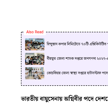
Also Read
হিন্দুস্তান কপার লিমিটেডে ৭০টি এক্সিকিউটিভ প
বীরভূম জেলা শাসক দপ্তরে জনগণনা ২০২৭-এ
কোচবিহার জেলা স্বাস্থ্য দপ্তরে হাউসস্টাফ পদে 
ভারতীয় বায়ুসেনায় অগ্নিবীর পদে দেশ