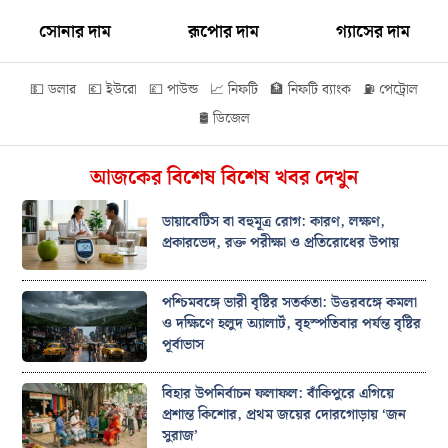
সোনার দাম
রূপোর দাম
গ্যাসের দাম
💵 ডলার
💶 ইউরো
💷 পাউন্ড
📈 নিফটি
🏦 নিফটি ব্যাংক
⛽ পেট্রোল
🛢️ ডিজেল
আজকের বিশেষ বিশেষ খবর দেখুন
ডায়াবেটিস বা বহুমূত্র রোগ: কারণ, লক্ষণ,
প্রকারভেদ, রক্ত পরীক্ষা ও প্রতিরোধের উপায়
পশ্চিমবঙ্গে ভারী বৃষ্টির সতর্কতা: উত্তরবঙ্গে কমলা
ও দক্ষিণে হলুদ অ্যালার্ট, বৃহস্পতিবার পর্যন্ত বৃষ্টির
পূর্বাভাস
বিহার উপনির্বাচন ফলাফল: বাঁকিপুরে এগিয়ে
প্রশান্ত কিশোর, প্রথম জয়ের দোরগোড়ায় ‘জন
সুরাজ’