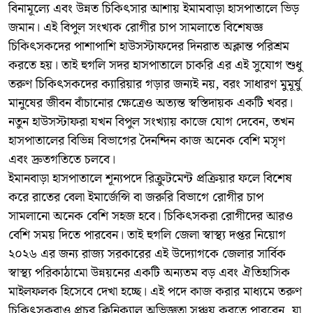
বিনামূল্যে এবং উন্নত চিকিৎসার আশায় ইমামবাড়া হাসপাতালে ভিড়
জমান। এই বিপুল সংখ্যক রোগীর চাপ সামলাতে বিশেষজ্ঞ
চিকিৎসকদের পাশাপাশি হাউসস্টাফদের দিনরাত অক্লান্ত পরিশ্রম
করতে হয়। তাই হুগলি সদর হাসপাতালে চাকরি এর এই সুযোগ শুধু
তরুণ চিকিৎসকদের ক্যারিয়ার গড়ার জন্যই নয়, বরং সাধারণ মুমূর্ষু
মানুষের জীবন বাঁচানোর ক্ষেত্রেও অত্যন্ত স্বস্তিদায়ক একটি খবর।
নতুন হাউসস্টাফরা যখন বিপুল সংখ্যায় কাজে যোগ দেবেন, তখন
হাসপাতালের বিভিন্ন বিভাগের দৈনন্দিন কাজ অনেক বেশি মসৃণ
এবং দ্রুতগতিতে চলবে।
ইমানবাড়া হাসপাতালে শূন্যপদে রিক্রুটমেন্ট প্রক্রিয়ার ফলে বিশেষ
করে রাতের বেলা ইমার্জেন্সি বা জরুরি বিভাগে রোগীর চাপ
সামলানো অনেক বেশি সহজ হবে। চিকিৎসকরা রোগীদের আরও
বেশি সময় দিতে পারবেন। তাই হুগলি জেলা স্বাস্থ্য দপ্তর নিয়োগ
২০২৬ এর জন্য রাজ্য সরকারের এই উদ্যোগকে জেলার সার্বিক
স্বাস্থ্য পরিকাঠামো উন্নয়নের একটি অন্যতম বড় এবং ঐতিহাসিক
মাইলফলক হিসেবে দেখা হচ্ছে। এই পদে কাজ করার মাধ্যমে তরুণ
চিকিৎসকরাও প্রচুর ক্লিনিক্যাল অভিজ্ঞতা সঞ্চয় করতে পারবেন, যা