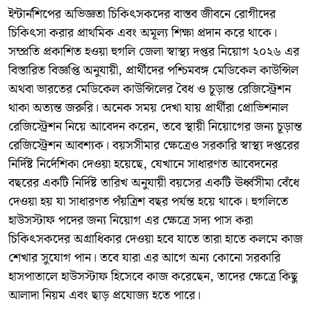
ইন্টার্নশিপের অভিজ্ঞতা চিকিৎসকদের বাস্তব জীবনে রোগীদের
চিকিৎসা করার প্রাথমিক এবং অমূল্য শিক্ষা প্রদান করে থাকে।
সম্প্রতি প্রকাশিত হওয়া হুগলি জেলা স্বাস্থ্য দপ্তর নিয়োগ ২০২৬ এর
বিস্তারিত বিজ্ঞপ্তি অনুযায়ী, প্রার্থীদের পশ্চিমবঙ্গ মেডিকেল কাউন্সিল
অথবা ভারতের মেডিকেল কাউন্সিলের বৈধ ও চূড়ান্ত রেজিস্ট্রেশন
থাকা অত্যন্ত জরুরি। অনেক সময় দেখা যায় প্রার্থীরা প্রোভিশনাল
রেজিস্ট্রেশন নিয়ে আবেদন করেন, তবে স্থায়ী নিয়োগের জন্য চূড়ান্ত
রেজিস্ট্রেশন আবশ্যক। বয়সসীমার ক্ষেত্রেও সরকারি স্বাস্থ্য দপ্তরের
নির্দিষ্ট নির্দেশিকা দেওয়া হয়েছে, যেখানে সাধারণত আবেদনের
বছরের একটি নির্দিষ্ট তারিখ অনুযায়ী বয়সের একটি ঊর্ধ্বসীমা বেঁধে
দেওয়া হয় যা সাধারণত পঁয়ত্রিশ বছর পর্যন্ত হয়ে থাকে। হুগলিতে
হাউসস্টাফ পদের জন্য নিয়োগ এর ক্ষেত্রে সদ্য পাস করা
চিকিৎসকদের অগ্রাধিকার দেওয়া হবে যাতে তারা হাতে কলমে কাজ
শেখার সুযোগ পান। তবে যারা এর আগে অন্য কোনো সরকারি
হাসপাতালে হাউসস্টাফ হিসেবে কাজ করেছেন, তাদের ক্ষেত্রে কিছু
আলাদা নিয়ম এবং ছাড় প্রযোজ্য হতে পারে।