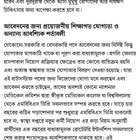
হবেন এবং দূরদূরান্ত থেকে আসা মুমূর্ষু রোগীদের আর দীর্ঘক্ষণ
চিকিৎসার জন্য অপেক্ষা করতে হবে না।
আবেদনের জন্য প্রয়োজনীয় শিক্ষাগত যোগ্যতা ও
অন্যান্য আবশ্যিক শর্তাবলী
যেকোনো সরকারি বা বেসরকারি পদে আবেদনের জন্য নির্দিষ্ট কিছু
যোগ্যতার মাপকাঠি থাকে যা পূরণ করা বাধ্যতামূলক। হুগলি জেলার
হাসপাতাল নিয়োগ প্রক্রিয়ার ক্ষেত্রেও তার কোনো ব্যতিক্রম হয়নি
এবং অত্যন্ত স্বচ্ছতার সঙ্গে যোগ্যতার বিবরণ দেওয়া হয়েছে। যারা
এই হাউসস্টাফ পদের জন্য নিজেদের যোগ্য মনে করছেন এবং
আবেদন করতে চাইছেন, তাদের অবশ্যই কোনো ন্যাশনাল
মেডিকেল কমিশন দ্বারা স্বীকৃত মেডিকেল কলেজ বা বিশ্ববিদ্যালয়
থেকে এমবিবিএস ডিগ্রি সফলভাবে সম্পন্ন করতে হবে। সাড়ে চার
বছরের কঠিন পড়াশোনার পর শুধুমাত্র এমবিবিএস ডিগ্রি থাকলেই
হবে না, স্বাস্থ্য দপ্তরে নতুন কর্মী নিয়োগ এর কড়া নিয়ম অনুযায়ী
প্রার্থীদের এক বছরের বাধ্যতামূলক রোটেটরি ইন্টার্নশিপ সফলভাবে
শেষ করার শংসাপত্রও আবশ্যিকভাবে থাকতে হবে। এই