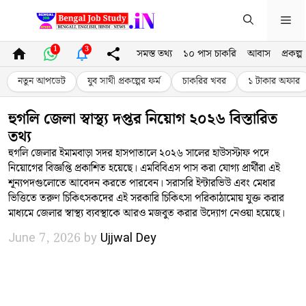
Skip
Me
to
content
1
3
সমস্ত তথ্য
১০ পাস চাকরি
আবাস
প্রকল্প
নতুন আপডেট
যুব সাথী প্রকল্পের ফর্ম
চাকরির খবর
১ টাকার অফার
হুগলি জেলা স্বাস্থ্য দপ্তর নিয়োগ ২০২৬ বিস্তারিত
তথ্য
হুগলি জেলার ইমামবাড়া সদর হাসপাতালে ২০২৬ সালের হাউসস্টাফ পদে
নিয়োগের বিজ্ঞপ্তি প্রকাশিত হয়েছে। এমবিবিএস পাস করা যোগ্য প্রার্থীরা এই
শূন্যপদগুলোতে আবেদন করতে পারবেন। সরাসরি ইন্টারভিউ এবং মেধার
ভিত্তিতে তরুণ চিকিৎসকদের এই সরকারি চিকিৎসা পরিকাঠামোয় যুক্ত করার
মাধ্যমে জেলার স্বাস্থ্য ব্যবস্থাকে আরও মজবুত করার উদ্যোগ নেওয়া হয়েছে।
June 7, 2026
by
Ujjwal Dey