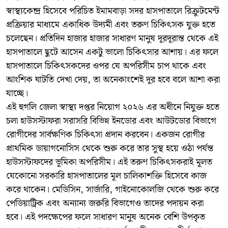
স্বাস্থ্যকেন্দ্র হিসেবে পরিচিত ইমামবাড়া সদর হাসপাতালে রিক্রুটমেন্ট
প্রক্রিয়ার মাধ্যমে একাধিক উদ্যমী এবং তরুণ চিকিৎসক যুক্ত হতে
চলেছেন। প্রতিদিন হাজার হাজার সাধারণ মানুষ দূরদূরান্ত থেকে এই
হাসপাতালে ছুটে আসেন একটু ভালো চিকিৎসার আশায়। এর ফলে
হাসপাতালে চিকিৎসকদের ওপর যে অপরিসীম চাপ থাকে এবং
আংশিক ঘাটতি দেখা দেয়, তা অনেকাংশেই দূর হবে বলে আশা করা
যাচ্ছে।
এই হুগলি জেলা স্বাস্থ্য দপ্তর নিয়োগ ২০২৬ এর অধীনে নিযুক্ত হতে
চলা হাউসস্টাফরা সরাসরি বিভিন্ন ইনডোর এবং আউটডোর বিভাগে
রোগীদের সার্বক্ষণিক চিকিৎসা প্রদান করবেন। একজন রোগীর
প্রাথমিক ডায়াগনোসিস থেকে শুরু করে তার সুস্থ হয়ে ওঠা পর্যন্ত
হাউসস্টাফদের ভূমিকা অপরিসীম। এই তরুণ চিকিৎসকরাই মূলত
যেকোনো সরকারি হাসপাতালের মূল চালিকাশক্তি হিসেবে কাজ
করে থাকেন। মেডিসিন, সার্জারি, গাইনোকোলজি থেকে শুরু করে
পেডিয়াট্রিক এবং অন্যান্য জরুরি বিভাগেও তাদের পদায়ন করা
হবে। এই পদক্ষেপের ফলে সাধারণ মানুষ অনেক বেশি উপকৃত