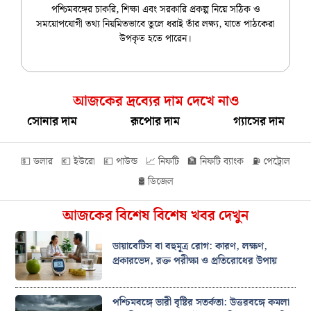
পশ্চিমবঙ্গের চাকরি, শিক্ষা এবং সরকারি প্রকল্প নিয়ে সঠিক ও
সময়োপযোগী তথ্য নিয়মিতভাবে তুলে ধরাই তাঁর লক্ষ্য, যাতে পাঠকেরা
উপকৃত হতে পারেন।
আজকের দ্রব্যের দাম দেখে নাও
সোনার দাম
রূপোর দাম
গ্যাসের দাম
💵 ডলার
💶 ইউরো
💷 পাউন্ড
📈 নিফটি
🏦 নিফটি ব্যাংক
⛽ পেট্রোল
🛢️ ডিজেল
আজকের বিশেষ বিশেষ খবর দেখুন
ডায়াবেটিস বা বহুমূত্র রোগ: কারণ, লক্ষণ,
প্রকারভেদ, রক্ত পরীক্ষা ও প্রতিরোধের উপায়
পশ্চিমবঙ্গে ভারী বৃষ্টির সতর্কতা: উত্তরবঙ্গে কমলা