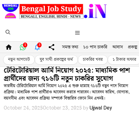
Skip
to
content
Menu
1
3
সমস্ত তথ্য
১০ পাস চাকরি
আবাস
প্রকল্প
নতুন আপডেট
যুব সাথী প্রকল্পের ফর্ম
চাকরির খবর
১ টাকার অফার
টেরিটোরিয়াল আর্মি নিয়োগ ২০২৫: মাধ্যমিক পাশ
প্রার্থীদের জন্য ৭১৬টি নতুন চাকরির সুযোগ
ভারতীয় টেরিটোরিয়াল আর্মি নিয়োগ ২০২৫ এ শুরু হয়েছে ৭১৬টি নতুন পদে নিয়োগ
প্রক্রিয়া। মাধ্যমিক পাশ প্রার্থীরাও আবেদন করতে পারবেন। আবেদন তারিখ, যোগ্যতা,
বয়সসীমা এবং আবেদন প্রক্রিয়া সম্পর্কে বিস্তারিত জেনে নিন এখনই।
October 24, 2025
October 23, 2025
by
Ujjwal Dey