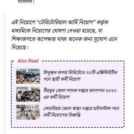
মনোনীত।
এই নিয়োগে “টেরিটোরিয়াল আর্মি নিয়োগ” কর্তৃক
মাধ্যমিকে নিয়োগের ঘোষণা দেওয়া হয়েছে, যা
শিক্ষাজগতে অপেক্ষায় থাকা অনেক জন্য সুযোগ এনে
দিয়েছে।
Also Read
হিন্দুস্তান কপার লিমিটেডে ৭০টি এক্সিকিউটিভ
পদে স্থায়ী কর্মী নিয়োগ
বীরভূম জেলা শাসক দপ্তরে জনগণনা ২০২৭-
এর কর্মী নিয়োগ
কোচবিহার জেলা স্বাস্থ্য দপ্তরে হাউসস্টাফ পদে
কর্মী নিয়োগের বিজ্ঞপ্তি