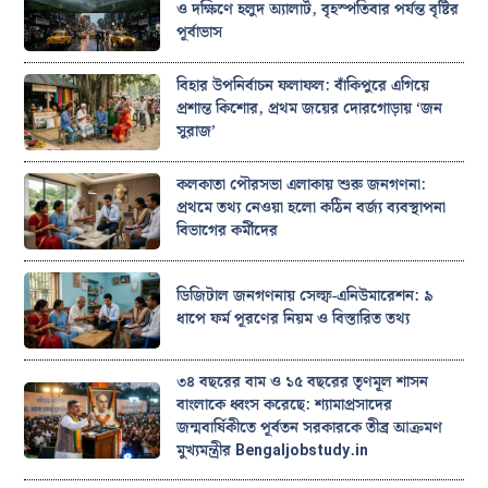
ও দক্ষিণে হলুদ অ্যালার্ট, বৃহস্পতিবার পর্যন্ত বৃষ্টির
পূর্বাভাস
বিহার উপনির্বাচন ফলাফল: বাঁকিপুরে এগিয়ে
প্রশান্ত কিশোর, প্রথম জয়ের দোরগোড়ায় ‘জন
সুরাজ’
কলকাতা পৌরসভা এলাকায় শুরু জনগণনা:
প্রথমে তথ্য নেওয়া হলো কঠিন বর্জ্য ব্যবস্থাপনা
বিভাগের কর্মীদের
ডিজিটাল জনগণনায় সেল্ফ-এনিউমারেশন: ৯
ধাপে ফর্ম পূরণের নিয়ম ও বিস্তারিত তথ্য
৩৪ বছরের বাম ও ১৫ বছরের তৃণমূল শাসন
বাংলাকে ধ্বংস করেছে: শ্যামাপ্রসাদের
জন্মবার্ষিকীতে পূর্বতন সরকারকে তীব্র আক্রমণ
মুখ্যমন্ত্রীর Bengaljobstudy.in