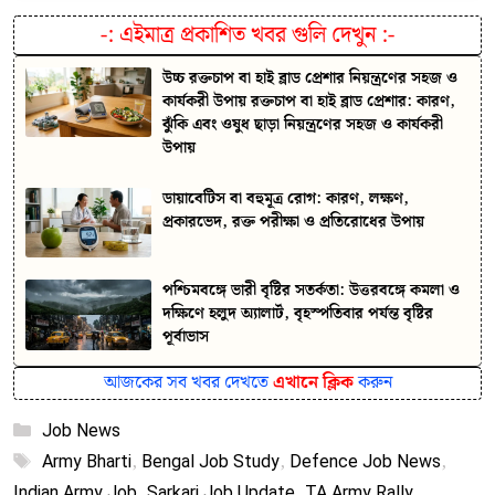
-:
এইমাত্র প্রকাশিত খবর গুলি দেখুন
:-
উচ্চ রক্তচাপ বা হাই ব্লাড প্রেশার নিয়ন্ত্রণের সহজ ও
কার্যকরী উপায় রক্তচাপ বা হাই ব্লাড প্রেশার: কারণ,
ঝুঁকি এবং ওষুধ ছাড়া নিয়ন্ত্রণের সহজ ও কার্যকরী
উপায়
ডায়াবেটিস বা বহুমূত্র রোগ: কারণ, লক্ষণ,
প্রকারভেদ, রক্ত পরীক্ষা ও প্রতিরোধের উপায়
পশ্চিমবঙ্গে ভারী বৃষ্টির সতর্কতা: উত্তরবঙ্গে কমলা ও
দক্ষিণে হলুদ অ্যালার্ট, বৃহস্পতিবার পর্যন্ত বৃষ্টির
পূর্বাভাস
আজকের সব খবর দেখতে
এখানে ক্লিক
করুন
Categories
Job News
Tags
Army Bharti
,
Bengal Job Study
,
Defence Job News
,
Indian Army Job
,
Sarkari Job Update
,
TA Army Rally
,