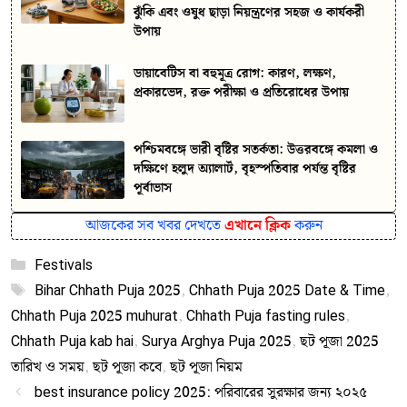
ঝুঁকি এবং ওষুধ ছাড়া নিয়ন্ত্রণের সহজ ও কার্যকরী
উপায়
ডায়াবেটিস বা বহুমূত্র রোগ: কারণ, লক্ষণ,
প্রকারভেদ, রক্ত পরীক্ষা ও প্রতিরোধের উপায়
পশ্চিমবঙ্গে ভারী বৃষ্টির সতর্কতা: উত্তরবঙ্গে কমলা ও
দক্ষিণে হলুদ অ্যালার্ট, বৃহস্পতিবার পর্যন্ত বৃষ্টির
পূর্বাভাস
আজকের সব খবর দেখতে
এখানে ক্লিক
করুন
Categories
Festivals
Tags
Bihar Chhath Puja 2025
,
Chhath Puja 2025 Date & Time
,
Chhath Puja 2025 muhurat
,
Chhath Puja fasting rules
,
Chhath Puja kab hai
,
Surya Arghya Puja 2025
,
ছট পূজা 2025
তারিখ ও সময়
,
ছট পূজা কবে
,
ছট পূজা নিয়ম
best insurance policy 2025: পরিবারের সুরক্ষার জন্য ২০২৫