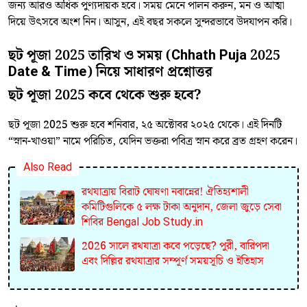
জন্য আরও অধিক পুণ্যদায়ক হবে। সময় মেনে পালন করুন, মন ও আত্মা
দিয়ে উৎসবে অংশ নিন। আসুন, এই বছর সকলে সুন্দরভাবে উদযাপন করি।
ছট পূজা 2025 তারিখ ও সময় (Chhath Puja 2025
Date & Time) নিয়ে সাধারণ প্রশ্নোত্তর
ছট পূজা 2025 কবে থেকে শুরু হবে?
ছট পূজা 2025 শুরু হবে শনিবার, ২৫ অক্টোবর ২০২৫ থেকে। এই দিনটি
“স্নান-খাওয়া” নামে পরিচিত, যেদিন ভক্তরা পবিত্র স্নান করে ব্রত গ্রহণ করেন।
Also Read
রথযাত্রায় বিরাট ঘোষণা নবান্নের! ঐতিহ্যশালী
কমিটিগুলিকে ৫ লক্ষ টাকা অনুদান, জেলা জুড়ে সেবা
শিবির Bengal Job Study.in
2026 সালে রথযাত্রা কবে পড়েছে? পুরী, বারিপদা
এবং দিল্লির রথযাত্রার সম্পূর্ণ সময়সূচি ও ইতিহাস