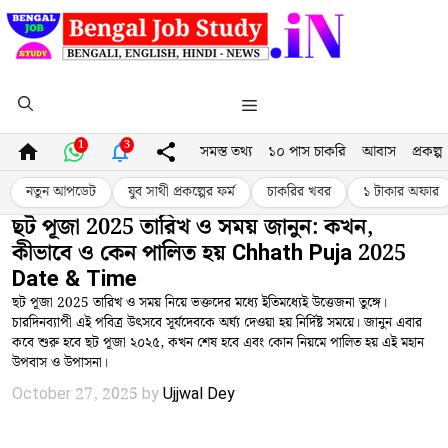
Skip
to
content
Menu
1
3
সমস্ত তথ্য
১০ পাস চাকরি
আবাস
প্রকল্প
নতুন আপডেট
যুব সাথী প্রকল্পের ফর্ম
চাকরির খবর
১ টাকার অফার
ছট পূজা 2025 তারিখ ও সময় জানুন: কখন,
কীভাবে ও কেন পালিত হয় Chhath Puja 2025
Date & Time
ছট পূজা 2025 তারিখ ও সময় নিয়ে ভক্তদের মধ্যে ইতিমধ্যেই উত্তেজনা তুঙ্গে।
চারদিনব্যাপী এই পবিত্র উৎসবে সূর্যদেবকে অর্ঘ্য দেওয়া হয় নির্দিষ্ট সময়ে। জানুন এবার
কবে শুরু হবে ছট পূজা ২০২৫, কখন শেষ হবে এবং কোন নিয়মে পালিত হয় এই মহান
উপবাস ও উপাসনা।
October 27, 2025
by
Ujjwal Dey