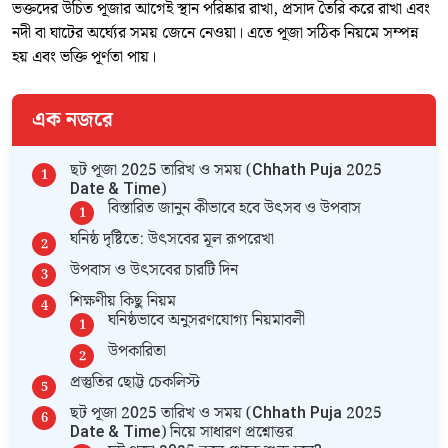
ভক্তদের উচিত পূজার আগেই স্থান পরিষ্কার রাখা, প্রসাদ তৈরি করে রাখা এবং
নদী বা ঘাটের অর্ঘ্যের সময় জেনে নেওয়া। এতে পূজা সঠিক নিয়মে সম্পন্ন
হয় এবং ভক্তি পূর্ণতা পায়।
এক নজরে
ছট পূজা 2025 তারিখ ও সময় (Chhath Puja 2025
Date & Time)
বিস্তারিত জানুন কীভাবে হবে উৎসব ও উপবাস
ঘনিষ্ঠ দৃষ্টিতে: উৎসবের মূল রূপরেখা
উপবাস ও উৎসবের চারটি দিন
শিক্ষণীয় কিছু নিয়ম
ঘনিষ্ঠভাবে অনুসরণযোগ্য নিয়মাবলী
উপকারিতা
প্রস্তুতির ছোট্ট চেকলিস্ট
ছট পূজা 2025 তারিখ ও সময় (Chhath Puja 2025
Date & Time) নিয়ে সাধারণ প্রশ্নোত্তর