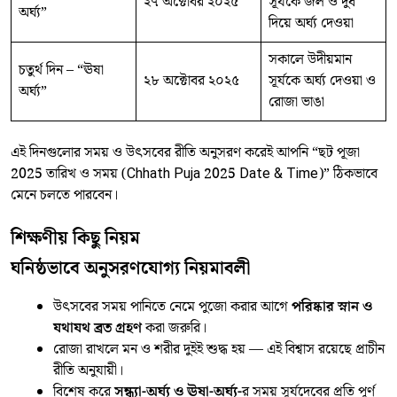
২৭ অক্টোবর ২০২৫
সূর্যকে জল ও দুধ
অর্ঘ্য”
দিয়ে অর্ঘ্য দেওয়া
সকালে উদীয়মান
চতুর্থ দিন – “ঊষা
২৮ অক্টোবর ২০২৫
সূর্যকে অর্ঘ্য দেওয়া ও
অর্ঘ্য”
রোজা ভাঙা
এই দিনগুলোর সময় ও উৎসবের রীতি অনুসরণ করেই আপনি “ছট পূজা
2025 তারিখ ও সময় (Chhath Puja 2025 Date & Time)” ঠিকভাবে
মেনে চলতে পারবেন।
শিক্ষণীয় কিছু নিয়ম
ঘনিষ্ঠভাবে অনুসরণযোগ্য নিয়মাবলী
উৎসবের সময় পানিতে নেমে পুজো করার আগে
পরিষ্কার স্নান ও
যথাযথ ব্রত গ্রহণ
করা জরুরি।
রোজা রাখলে মন ও শরীর দুইই শুদ্ধ হয় — এই বিশ্বাস রয়েছে প্রাচীন
রীতি অনুযায়ী।
বিশেষ করে
সন্ধ্যা-অর্ঘ্য ও ঊষা-অর্ঘ্য
-র সময় সূর্যদেবের প্রতি পূর্ণ