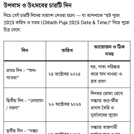
উপবাস ও উৎসবের চারটি দিন
নিচে সেই চারটি দিনের সারাংশ দেওয়া হলো — যা আপনাকে “ছট পূজা
2025 তারিখ ও সময় (Chhath Puja 2025 Date & Time)” নিয়ে পুরো
চিত্র দেবে:
আয়োজন ও ঠিক
দিন
তারিখ
সময়
ঘর, পাতা পরিষ্কার
প্রথম দিন – “স্নান-
২৫ অক্টোবর ২০২৫
করে স্নান খাওয়া ও
খাওয়া”
ব্রত গ্রহণ
দিনভর রোজা রেখে
দ্বিতীয় দিন – “লোহান্ডা
সন্ধ্যায় গুড়-ক্ষীর
২৬ অক্টোবর ২০২৫
/ খরনা”
প্রসাদ তৈরি ও
সূর্যদেবের পুজো
সন্ধ্যায় অস্তগামী
তৃতীয় দিন – “সন্ধ্যা