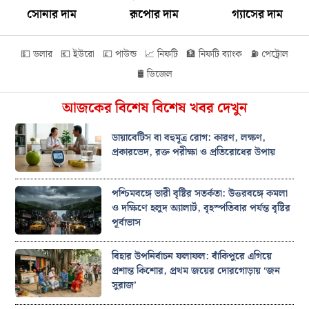
সোনার দাম
রূপোর দাম
গ্যাসের দাম
💵 ডলার
💶 ইউরো
💷 পাউন্ড
📈 নিফটি
🏦 নিফটি ব্যাংক
⛽ পেট্রোল
🛢️ ডিজেল
আজকের বিশেষ বিশেষ খবর দেখুন
ডায়াবেটিস বা বহুমূত্র রোগ: কারণ, লক্ষণ,
প্রকারভেদ, রক্ত পরীক্ষা ও প্রতিরোধের উপায়
পশ্চিমবঙ্গে ভারী বৃষ্টির সতর্কতা: উত্তরবঙ্গে কমলা
ও দক্ষিণে হলুদ অ্যালার্ট, বৃহস্পতিবার পর্যন্ত বৃষ্টির
পূর্বাভাস
বিহার উপনির্বাচন ফলাফল: বাঁকিপুরে এগিয়ে
প্রশান্ত কিশোর, প্রথম জয়ের দোরগোড়ায় ‘জন
সুরাজ’