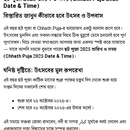
Date & Time)
বিস্তারিত জানুন কীভাবে হবে উৎসব ও উপবাস
এই বছর ছট পূজা বা Chhath Puja-র আয়োজন একটু আলাদা রূপে হবে।
উৎসবের মূলদিন এবং সকাল-সন্ধ্যার নিয়ম ঠিক মুহূর্তে মেনে চললেই হবে পূর্ণ
পুণ্যসাধন। নিচে দেওয়া তথ্যগুলো আপনার জন্য একদম স্পষ্ট করে সাজানো
— যাতে আপনি সহজে বুঝতে পারেন
ছট পূজা 2025 তারিখ ও সময়
(Chhath Puja 2025 Date & Time)
।
ঘনিষ্ঠ দৃষ্টিতে: উৎসবের মূল রূপরেখা
এই বছর ছট পূজা কাটিক মাসের শুক্ল পক্ষের চতুর্থ দিন থেকে শুরু হয়ে
সপ্তম দিনের সকালেই শেষ হবে।
শুরু হবে ২৫ অক্টোবর ২০২৫-এ।
শেষ হবে ২৮ অক্টোবর ২০২৫-এর ঊষার অর্ঘ্যে।
এই সময়ে ভক্তরা রোজা রাখবেন, নদী বা সাগর کنار সূর্যকে অর্ঘ্য দেবেন এবং
একান্তভাবে পূজা বিশ্বাসের সঙ্গে সম্পন্ন করবেন।