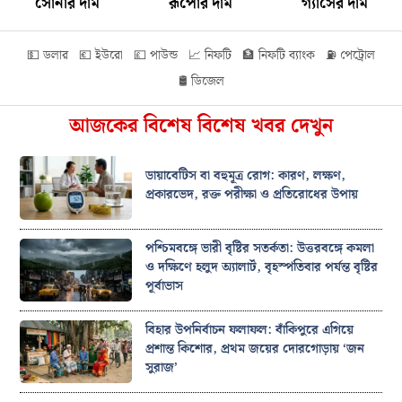
সোনার দাম
রূপোর দাম
গ্যাসের দাম
💵 ডলার
💶 ইউরো
💷 পাউন্ড
📈 নিফটি
🏦 নিফটি ব্যাংক
⛽ পেট্রোল
🛢️ ডিজেল
আজকের বিশেষ বিশেষ খবর দেখুন
ডায়াবেটিস বা বহুমূত্র রোগ: কারণ, লক্ষণ,
প্রকারভেদ, রক্ত পরীক্ষা ও প্রতিরোধের উপায়
পশ্চিমবঙ্গে ভারী বৃষ্টির সতর্কতা: উত্তরবঙ্গে কমলা
ও দক্ষিণে হলুদ অ্যালার্ট, বৃহস্পতিবার পর্যন্ত বৃষ্টির
পূর্বাভাস
বিহার উপনির্বাচন ফলাফল: বাঁকিপুরে এগিয়ে
প্রশান্ত কিশোর, প্রথম জয়ের দোরগোড়ায় ‘জন
সুরাজ’