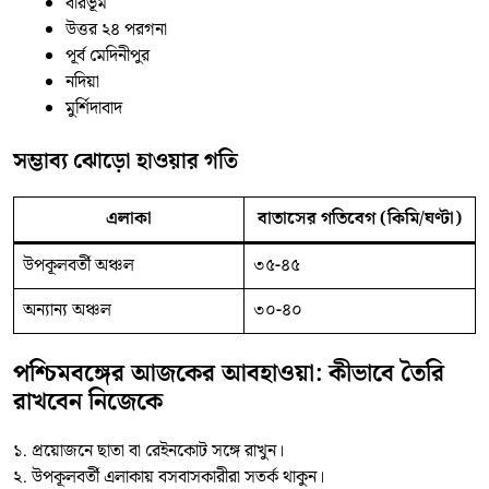
বীরভূম
উত্তর ২৪ পরগনা
পূর্ব মেদিনীপুর
নদিয়া
মুর্শিদাবাদ
সম্ভাব্য ঝোড়ো হাওয়ার গতি
এলাকা
বাতাসের গতিবেগ (কিমি/ঘণ্টা)
উপকূলবর্তী অঞ্চল
৩৫-৪৫
অন্যান্য অঞ্চল
৩০-৪০
পশ্চিমবঙ্গের আজকের আবহাওয়া: কীভাবে তৈরি
রাখবেন নিজেকে
১. প্রয়োজনে ছাতা বা রেইনকোট সঙ্গে রাখুন।
২. উপকূলবর্তী এলাকায় বসবাসকারীরা সতর্ক থাকুন।