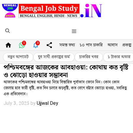
Skip
to
content
Menu
1
3
সমস্ত তথ্য
১০ পাস চাকরি
আবাস
প্রকল্প
নতুন আপডেট
যুব সাথী প্রকল্পের ফর্ম
চাকরির খবর
১ টাকার অফার
পশ্চিমবঙ্গের আজকের আবহাওয়া: কোথায় কত বৃষ্টি
ও ঝোড়ো হাওয়ার সম্ভাবনা
আজকের পশ্চিমবঙ্গের আবহাওয়া নিয়ে বিস্তারিত পূর্বাভাস জেনে নিন। কোন কোন
জেলায় হবে ভারী বৃষ্টি, কত দিন চলবে ঝড়বৃষ্টি, কত বেগে বইবে ঝোড়ো হাওয়া, সবকিছু
এক প্রতিবেদনে।
July 3, 2025
by
Ujjwal Dey