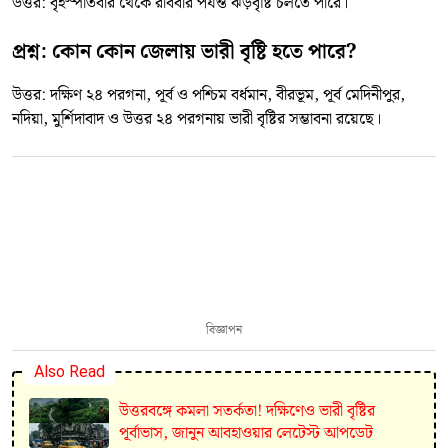
উত্তর: বৃহস্পতিবার থেকে রবিবার পর্যন্ত ঝড়বৃষ্টি চলতে পারে।
প্রশ্ন: কোন কোন জেলায় ভারী বৃষ্টি হতে পারে?
উত্তর: দক্ষিণ ২৪ পরগনা, পূর্ব ও পশ্চিম বর্ধমান, বীরভূম, পূর্ব মেদিনীপুর,
নদিয়া, মুর্শিদাবাদ ও উত্তর ২৪ পরগনায় ভারী বৃষ্টির সম্ভাবনা রয়েছে।
বিজ্ঞাপন
Also Read
উত্তরবঙ্গে কমলা সতর্কতা! দক্ষিণেও ভারী বৃষ্টির
পূর্বাভাস, জানুন আবহাওয়ার লেটেস্ট আপডেট