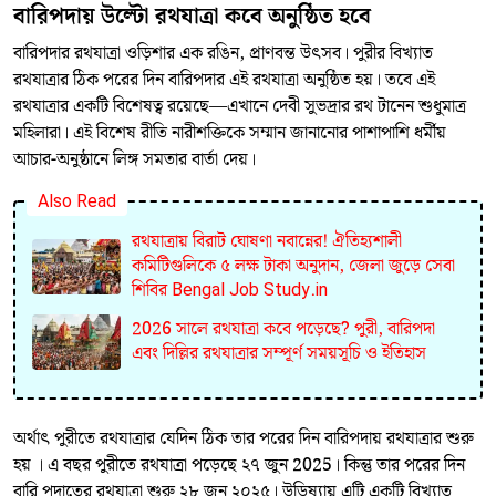
বারিপদায় উল্টো রথযাত্রা কবে অনুষ্ঠিত হবে
বারিপদার রথযাত্রা ওড়িশার এক রঙিন, প্রাণবন্ত উৎসব। পুরীর বিখ্যাত
রথযাত্রার ঠিক পরের দিন বারিপদার এই রথযাত্রা অনুষ্ঠিত হয়। তবে এই
রথযাত্রার একটি বিশেষত্ব রয়েছে—এখানে দেবী সুভদ্রার রথ টানেন শুধুমাত্র
মহিলারা। এই বিশেষ রীতি নারীশক্তিকে সম্মান জানানোর পাশাপাশি ধর্মীয়
আচার-অনুষ্ঠানে লিঙ্গ সমতার বার্তা দেয়।
Also Read
রথযাত্রায় বিরাট ঘোষণা নবান্নের! ঐতিহ্যশালী
কমিটিগুলিকে ৫ লক্ষ টাকা অনুদান, জেলা জুড়ে সেবা
শিবির Bengal Job Study.in
2026 সালে রথযাত্রা কবে পড়েছে? পুরী, বারিপদা
এবং দিল্লির রথযাত্রার সম্পূর্ণ সময়সূচি ও ইতিহাস
অর্থাৎ পুরীতে রথযাত্রার যেদিন ঠিক তার পরের দিন বারিপদায় রথযাত্রার শুরু
হয় । এ বছর পুরীতে রথযাত্রা পড়েছে ২৭ জুন 2025। কিন্তু তার পরের দিন
বারি পদাতের রথযাত্রা শুরু ২৮ জুন ২০২৫। উড়িষ্যায় এটি একটি বিখ্যাত