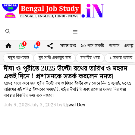
Skip
to
content
Menu
1
3
সমস্ত তথ্য
১০ পাস চাকরি
আবাস
প্রকল্প
নতুন আপডেট
যুব সাথী প্রকল্পের ফর্ম
চাকরির খবর
১ টাকার অফার
দীঘা ও পুরীতে 2025 উল্টো রথের তারিখ ও মহরম
একই দিনে ! প্রশাসনকে সতর্ক করলেন মমতা
২০২৫ সালে কবে হবে পুরীর উল্টো রথ ও দিঘার উল্টো রথ? জেনে নিন ৫ জুলাই, ২০২৫
তারিখের এই পবিত্র উৎসবের সময়সূচি, মন্ত্রীর উপস্থিতি এবং রাজ্যের নেওয়া নিরাপত্তা
ব্যবস্থার বিস্তারিত তথ্য এক নজরে।
July 5, 2025
July 3, 2025
by
Ujjwal Dey