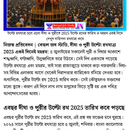
উল্টো রথযাত্রা চলে এলো দীঘা ও পুরীতে 2025 উল্টো রথের তারিখ ও মহরম একই দিনে
দেখুন বারিপদা রথযাত্রা কবে
নিজস্ব প্রতিবেদন | বেঙ্গল জব স্টাডি, দীঘা ও পুরী উল্টো রথযাত্রা
2025 একই দিনেই মহরম:
৫ জুলাইয়ের সকালেই পুরী ও দিঘার আকাশে
শঙ্খধ্বনি, ঘন্টাধ্বনি, উলুধ্বনিতে ভরে উঠবে। সেই দিন একসঙ্গে পড়েছে
উল্টো রথযাত্রা এবং মহরম, তাই সারা রাজ্যজুড়ে থাকবে কড়া নজরদারি। দিঘা-
সহ বিভিন্ন এলাকায় আগে থেকেই নিরাপত্তার ব্যারিকেড বসিয়ে দেওয়া হবে।
অন্যদিকে, পুরীর উল্টো রথ 2025 তারিখ কবে– সেই কৌতূহলও ভক্তদের
মধ্যে তুঙ্গে। কারণ এই দিনে লাখ লাখ মানুষের ভিড়ে সৃষ্টি হয় এক পবিত্র
আনন্দোৎসবের আবহ।
এবছর দীঘা ও পুরীর উল্টো রথ 2025 তারিখ কবে পড়ছে
এবছর পুরীর উল্টো রথ 2025 তারিখ কবে, এই প্রশ্ন বহু ভক্তের মনে ঘুরছে।
২০২৫ সালে পুরীর উল্টো রথযাত্রা হবে ৫ জুলাই, শনিবার। বাংলা ক্যালেন্ডার