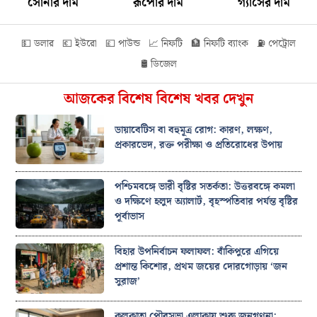
সোনার দাম
রূপোর দাম
গ্যাসের দাম
💵 ডলার
💶 ইউরো
💷 পাউন্ড
📈 নিফটি
🏦 নিফটি ব্যাংক
⛽ পেট্রোল
🛢️ ডিজেল
আজকের বিশেষ বিশেষ খবর দেখুন
ডায়াবেটিস বা বহুমূত্র রোগ: কারণ, লক্ষণ,
প্রকারভেদ, রক্ত পরীক্ষা ও প্রতিরোধের উপায়
পশ্চিমবঙ্গে ভারী বৃষ্টির সতর্কতা: উত্তরবঙ্গে কমলা
ও দক্ষিণে হলুদ অ্যালার্ট, বৃহস্পতিবার পর্যন্ত বৃষ্টির
পূর্বাভাস
বিহার উপনির্বাচন ফলাফল: বাঁকিপুরে এগিয়ে
প্রশান্ত কিশোর, প্রথম জয়ের দোরগোড়ায় ‘জন
সুরাজ’
কলকাতা পৌরসভা এলাকায় শুরু জনগণনা: