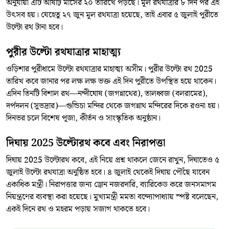
অনুযায়ী এটি আষাঢ় মাসের ২০ তারিখে পড়ছে। মূল রথযাত্রার ৮ দিন পর এই
উৎসব হয়। যেহেতু ২৭ জুন মূল রথযাত্রা হয়েছে, তাই এবার ৫ জুলাই পুরীতে
উল্টো রথ টানা হবে।
পুরীর উল্টো রথযাত্রার মাহাত্ম্য
ওড়িশার পুরীধামে উল্টো রথযাত্রার মাহাত্ম্য অসীম। পুরীর উল্টো রথ 2025
তারিখ কবে জানার পর লক্ষ লক্ষ ভক্ত এই দিন পুরীতে উপস্থিত হয়ে থাকেন।
এদিন তিনটি বিশাল রথ—নন্দীঘোষ (জগন্নাথের), তালধ্বজ (বলরামের),
দর্পদলন (সুভদ্রার)—গুন্ডিচা মন্দির থেকে জগন্নাথ মন্দিরের দিকে রওনা হয়।
দিনভর চলে বিশেষ পূজা, কীর্তন ও সাংস্কৃতিক অনুষ্ঠান।
দিঘায় 2025 উল্টোরথ কবে এবং নিরাপত্তা
দিঘায় 2025 উল্টোরথ কবে, এই নিয়ে প্রশ্ন থাকলে জেনে রাখুন, দিঘাতেও ৫
জুলাই উল্টো রথযাত্রা অনুষ্ঠিত হবে। ৪ জুলাই থেকেই দিঘায় পৌঁছে যাবেন
একাধিক মন্ত্রী। নিরাপত্তার জন্য ড্রোন নজরদারি, ব্যারিকেড করে জনসমাগম
নিয়ন্ত্রণের ব্যবস্থা করা হয়েছে। মুখ্যমন্ত্রী মমতা বন্দ্যোপাধ্যায় স্পষ্ট বলেছেন,
একই দিনে রথ ও মহরম পড়ায় সজাগ থাকতে হবে।