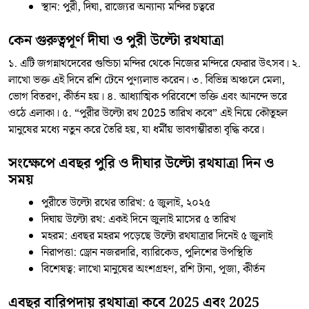
স্থান: পুরী, দিঘা, রাজ্যের অন্যান্য মন্দির চত্বরে
কেন গুরুত্বপূর্ণ দীঘা ও পুরী উল্টো রথযাত্রা
১. এটি জগন্নাথদেবের গুন্ডিচা মন্দির থেকে নিজের মন্দিরে ফেরার উৎসব। ২.
লাখো ভক্ত এই দিনে রশি টেনে পুণ্যলাভ করেন। ৩. বিভিন্ন অঞ্চলে মেলা,
ভোগ বিতরণ, কীর্তন হয়। ৪. আধ্যাত্মিক পরিবেশে ভক্তি এবং আনন্দে ভরে
ওঠে এলাকা। ৫. “পুরীর উল্টো রথ 2025 তারিখ কবে” এই নিয়ে কৌতূহল
মানুষের মধ্যে নতুন করে তৈরি হয়, যা ধর্মীয় ভাবগম্ভীরতা বৃদ্ধি করে।
সংক্ষেপে এবছর পুরি ও দীঘার উল্টো রথযাত্রা দিন ও
সময়
পুরীতে উল্টো রথের তারিখ: ৫ জুলাই, ২০২৫
দিঘায় উল্টো রথ: একই দিনে জুলাই মাসের ৫ তারিখ
মহরম: এবছর মহরম পড়েছে উল্টো রথযাত্রার দিনেই ৫ জুলাই
নিরাপত্তা: ড্রোন নজরদারি, ব্যারিকেড, পুলিশের উপস্থিতি
বিশেষত্ব: লাখো মানুষের অংশগ্রহণ, রশি টানা, পূজা, কীর্তন
এবছর বারিপদায় রথযাত্রা কবে 2025 এবং 2025