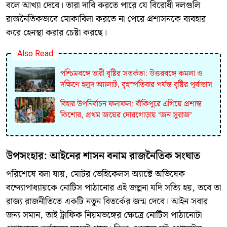
বলে আখ্যা দেবে। তারা দাবি করতে পারে যে বিরোধী দলগুলি
রাজনৈতিকভাবে মোকাবিলা করতে না পেরে প্রশাসনকে ব্যবহার
করে হেনস্থা করার চেষ্টা করছে।
Also Read
পশ্চিমবঙ্গে ভারী বৃষ্টির সতর্কতা: উত্তরবঙ্গে কমলা ও
দক্ষিণে হলুদ অ্যালার্ট, বৃহস্পতিবার পর্যন্ত বৃষ্টির পূর্বাভাস
বিহার উপনির্বাচন ফলাফল: বাঁকিপুরে এগিয়ে প্রশান্ত
কিশোর, প্রথম জয়ের দোরগোড়ায় ‘জন সুরাজ’
​উপসংহার: আইনের শাসন বনাম রাজনৈতিক সংঘাত
​পরিশেষে বলা যায়, মোটর ভেহিকেলস অ্যাক্টে অভিষেক
বন্দ্যোপাধ্যায়কে নোটিস পাঠানোর এই জল্পনা যদি সত্যি হয়, তবে তা
রাজ্য রাজনীতিতে একটি নতুন বিতর্কের জন্ম দেবে। আইন সবার
জন্য সমান, তাই ট্রাফিক নিয়মভঙ্গের ক্ষেত্রে নোটিস পাঠানোটা