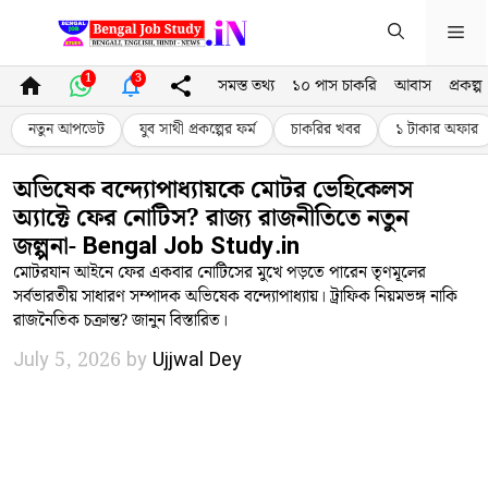
Skip
Me
to
content
1
3
সমস্ত তথ্য
১০ পাস চাকরি
আবাস
প্রকল্প
নতুন আপডেট
যুব সাথী প্রকল্পের ফর্ম
চাকরির খবর
১ টাকার অফার
অভিষেক বন্দ্যোপাধ্যায়কে মোটর ভেহিকেলস
অ্যাক্টে ফের নোটিস? রাজ্য রাজনীতিতে নতুন
জল্পনা- Bengal Job Study.in
মোটরযান আইনে ফের একবার নোটিসের মুখে পড়তে পারেন তৃণমূলের
সর্বভারতীয় সাধারণ সম্পাদক অভিষেক বন্দ্যোপাধ্যায়। ট্রাফিক নিয়মভঙ্গ নাকি
রাজনৈতিক চক্রান্ত? জানুন বিস্তারিত।
July 5, 2026
by
Ujjwal Dey