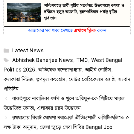
পশ্চিমবঙ্গে ভারী বৃষ্টির সতর্কতা: উত্তরবঙ্গে কমলা ও
দক্ষিণে হলুদ অ্যালার্ট, বৃহস্পতিবার পর্যন্ত বৃষ্টির
পূর্বাভাস
আজকের সব খবর দেখতে
এখানে ক্লিক
করুন
Categories
Latest News
Tags
Abhishek Banerjee News
,
TMC
,
West Bengal
Politics 2026
,
অভিষেক বন্দ্যোপাধ্যায়
,
আইনি নোটিস
,
কলকাতা নিউজ
,
তৃণমূল কংগ্রেস
,
মোটর ভেহিকেলস অ্যাক্ট
,
সংবাদ
প্রতিদিন
বারুইপুরে নাবালিকা ধর্ষণ ও খুনে অভিযুক্তকে পিটিয়ে মারল
উত্তেজিত জনতা, এলাকায় চরম উত্তেজনা
রথযাত্রায় বিরাট ঘোষণা নবান্নের! ঐতিহ্যশালী কমিটিগুলিকে ৫
লক্ষ টাকা অনুদান, জেলা জুড়ে সেবা শিবির Bengal Job