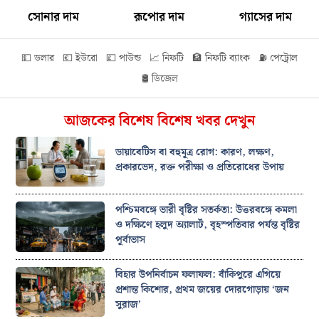
সোনার দাম
রূপোর দাম
গ্যাসের দাম
💵 ডলার
💶 ইউরো
💷 পাউন্ড
📈 নিফটি
🏦 নিফটি ব্যাংক
⛽ পেট্রোল
🛢️ ডিজেল
আজকের বিশেষ বিশেষ খবর দেখুন
ডায়াবেটিস বা বহুমূত্র রোগ: কারণ, লক্ষণ,
প্রকারভেদ, রক্ত পরীক্ষা ও প্রতিরোধের উপায়
পশ্চিমবঙ্গে ভারী বৃষ্টির সতর্কতা: উত্তরবঙ্গে কমলা
ও দক্ষিণে হলুদ অ্যালার্ট, বৃহস্পতিবার পর্যন্ত বৃষ্টির
পূর্বাভাস
বিহার উপনির্বাচন ফলাফল: বাঁকিপুরে এগিয়ে
প্রশান্ত কিশোর, প্রথম জয়ের দোরগোড়ায় ‘জন
সুরাজ’