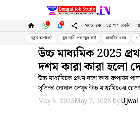
Skip
to
1
3
সমস্ত তথ্য
১০ পাস চাকরি
আ
content
নতুন আপডেট
যুব সাথী প্রকল্পের ফর্ম
চাকরির খবর
১ 
উচ্চ মাধ্যমিক 2025 প্র
দশম কারা কারা হলো দে
উচ্চ মাধ্যমিকে প্রথম দশে কারা রুপায়ন পাল
সৃজিতা ঘোষাল দেখুন উচ্চ মাধ্যমিকের রেজা
May 8, 2025
May 7, 2025
by
Ujjwal