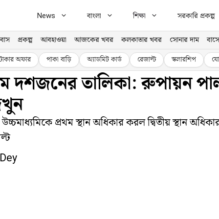
News
বাংলা
শিক্ষা
সরকারি প্রকল্প
বাস
প্রকল্প
আবহাওয়া
আজকের খবর
কলকাতার খবর
সোনার দাম
বাসে
টাকার অফার
পাকা বাড়ি
অ্যাডমিট কার্ড
রেজাল্ট
স্কলারশিপ
যো
থম দশজনের তালিকা: রুপায়ন পাল 
খুন
 উচ্চমাধ্যমিকে প্রথম স্থান অধিকার করল দ্বিতীয় স্থান অধি
ল্ট
 Dey