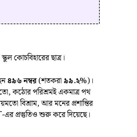
 স্কুল কোচবিহারের ছাত্র।
ছেন
৪৯৬ নম্বর
(শতকরা
৯৯.২%
)।
 জানতো, কঠোর পরিশ্রমই একমাত্র পথ
য়মতো বিশ্রাম, আর মনের প্রশান্তির
এর প্রস্তুতিও শুরু করে দিয়েছে।