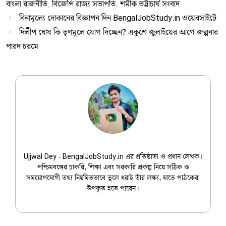
বাংলা রাজনীতি
,
বিজেপি রাজ্য সভাপতি
,
শমীক ভট্টাচার্য সংবাদ
বিনামূল্যে দোকানের বিজ্ঞাপন দিন BengalJobStudy.in ওয়েবসাইটে
দিলীপ ঘোষ কি তৃণমূলে যোগ দিচ্ছেন? একুশে জুলাইয়ের আগে জল্পনার
পারদ চরমে
Ujjwal Dey
Ujjwal Dey - BengalJobStudy.in এর প্রতিষ্ঠাতা ও প্রধান লেখক।
পশ্চিমবঙ্গের চাকরি, শিক্ষা এবং সরকারি প্রকল্প নিয়ে সঠিক ও
সময়োপযোগী তথ্য নিয়মিতভাবে তুলে ধরাই তাঁর লক্ষ্য, যাতে পাঠকেরা
উপকৃত হতে পারেন।