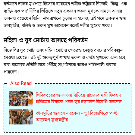
বর্তমানে দলের মুখপাত্র হিসেবে রয়েছেন শমীক ভট্টাচার্য নিজেই। কিন্তু ‘এক
ব্যক্তি এক পদ’ নীতির ভিত্তিতে নতুন একজন তরুণ মুখকে সামনে আনার
ভাবনায় রয়েছেন তিনি। নাম এখনো চূড়ান্ত না হলেও, এই পদে একজন স্বচ্ছ
ভাবমূর্তির, বলিষ্ঠ ও তরুণ মুখ আসবেন বলেই দলীয় সূত্রের খবর।
মহিলা ও যুব মোর্চায় আসছে পরিবর্তন
বিজেপির যুব মোর্চা এবং মহিলা মোর্চার ক্ষেত্রেও নেতৃত্ব বদলের পরিকল্পনা
নেওয়া হয়েছে। এই দুই গুরুত্বপূর্ণ শাখায় তরুণ ও কর্মঠ মুখদের আনা হবে,
যারা রাজ্যের প্রতিটি স্তরে পৌঁছে সংগঠনকে আরও শক্তিশালী করতে
পারবেন।
Also Read
খিদিরপুরের জনসভায় দাঁড়িয়ে রাজ্যের মন্ত্রী ফিরহাদ
হাকিমের বিরুদ্ধে প্রবল সুর চড়ালেন বিরোধী দলনেতা
ঝালমুড়ির জবাবে নারকেল নাড়ু! বিজেপিকে পাল্টা
আক্রমণ মুখ্যমন্ত্রীর