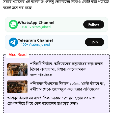
সময়ে শমীকের এই বক্তব্য সংখ্যালঘু ভোটারদের দিকেও একটি বার্তা পাঠাচ্ছে
বলেই মনে করা হচ্ছে।
WhatsApp Channel
Follow
100+ Visitors Joined
Telegram Channel
Join
100+ Visitors Joined
Also Read
পানিহাটি নির্বাচন: অভিষেকের অনুরোধের কড়া জবাব
দিলেন অভয়ার মা, নিশানা করলেন মমতা
বন্দ্যোপাধ্যায়কে
পশ্চিমবঙ্গ বিধানসভা নির্বাচন ২০২৬: ‘কেউ বাঁচাবে না’,
নন্দীগ্রাম থেকে শুভেন্দুকে কড়া হুঙ্কার অভিষেকের
আরাবুল ইসলামের রাজনৈতিক দলবদল: তৃণমূল ছাড়ার পর মঞ্চে
স্লোগান দিতে গিয়ে কেন থমকালেন ভাঙড়ের নেতা?