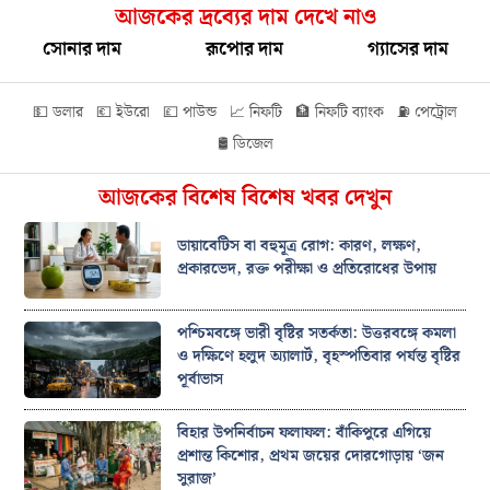
আজকের দ্রব্যের দাম দেখে নাও
সোনার দাম
রূপোর দাম
গ্যাসের দাম
💵 ডলার
💶 ইউরো
💷 পাউন্ড
📈 নিফটি
🏦 নিফটি ব্যাংক
⛽ পেট্রোল
🛢️ ডিজেল
আজকের বিশেষ বিশেষ খবর দেখুন
ডায়াবেটিস বা বহুমূত্র রোগ: কারণ, লক্ষণ,
প্রকারভেদ, রক্ত পরীক্ষা ও প্রতিরোধের উপায়
পশ্চিমবঙ্গে ভারী বৃষ্টির সতর্কতা: উত্তরবঙ্গে কমলা
ও দক্ষিণে হলুদ অ্যালার্ট, বৃহস্পতিবার পর্যন্ত বৃষ্টির
পূর্বাভাস
বিহার উপনির্বাচন ফলাফল: বাঁকিপুরে এগিয়ে
প্রশান্ত কিশোর, প্রথম জয়ের দোরগোড়ায় ‘জন
সুরাজ’