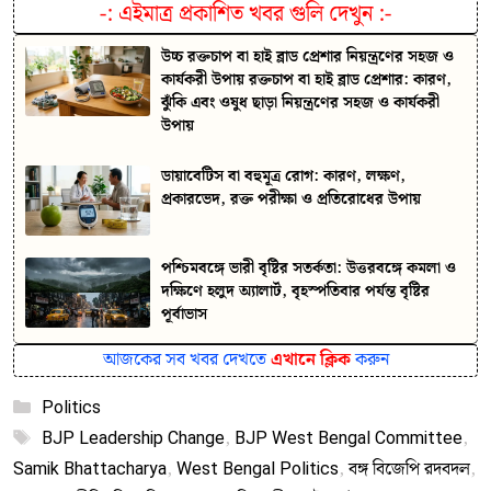
-:
এইমাত্র প্রকাশিত খবর গুলি দেখুন
:-
উচ্চ রক্তচাপ বা হাই ব্লাড প্রেশার নিয়ন্ত্রণের সহজ ও
কার্যকরী উপায় রক্তচাপ বা হাই ব্লাড প্রেশার: কারণ,
ঝুঁকি এবং ওষুধ ছাড়া নিয়ন্ত্রণের সহজ ও কার্যকরী
উপায়
ডায়াবেটিস বা বহুমূত্র রোগ: কারণ, লক্ষণ,
প্রকারভেদ, রক্ত পরীক্ষা ও প্রতিরোধের উপায়
পশ্চিমবঙ্গে ভারী বৃষ্টির সতর্কতা: উত্তরবঙ্গে কমলা ও
দক্ষিণে হলুদ অ্যালার্ট, বৃহস্পতিবার পর্যন্ত বৃষ্টির
পূর্বাভাস
আজকের সব খবর দেখতে
এখানে ক্লিক
করুন
Categories
Politics
Tags
BJP Leadership Change
,
BJP West Bengal Committee
,
Samik Bhattacharya
,
West Bengal Politics
,
বঙ্গ বিজেপি রদবদল
,