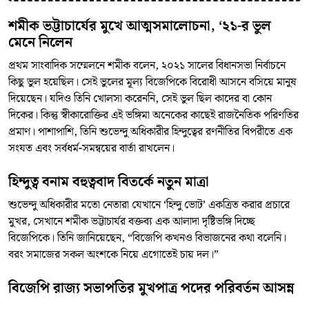
শমীক ভট্টাচার্যের মুখে আত্মসমালোচনা, ‘২১-র ভুল
মেনে নিলেন
প্রথম সাংবাদিক সম্মেলনে শমীক বলেন, ২০২১ সালের বিধানসভা নির্বাচনে
কিছু ভুল হয়েছিল। সেই ভুলের মূল্য বিজেপিকে বিরোধী আসনে বসিয়ে মানুষ
দিয়েছেন। যদিও তিনি খোলসা করেননি, সেই ভুল ছিল কাদের বা কোন
দিকের। কিন্তু স্বীকারোক্তির এই ভঙ্গিমা অনেকের কাছেই রাজনৈতিক পরিণতির
প্রমাণ। পাশাপাশি, তিনি শুভেন্দু অধিকারীর হিন্দুত্বের রণনীতির বিপরীতে এক
সংযত এবং সর্বধর্ম-সমন্বয়ের বার্তা রাখলেন।
হিন্দুত্ব বনাম বহুত্ববাদ বিতর্কে নতুন মাত্রা
শুভেন্দু অধিকারীর মতো নেতারা যেখানে ‘হিন্দু ভোট’ একত্রিত করার প্রচারে
মুখর, সেখানে শমীক ভট্টাচার্যর বক্তব্য এক আলাদা দৃষ্টিভঙ্গি দিচ্ছে
বিজেপিকে। তিনি জানিয়েছেন, “বিজেপি কখনও বিভাজনের কথা বলেনি।
বরং সমাজের সকল অংশকে নিয়ে এগোতেই চায় দল।”
বিজেপি রাজ্য সভাপতির মুখপাত্র পদের পরিবর্তন আসন্ন