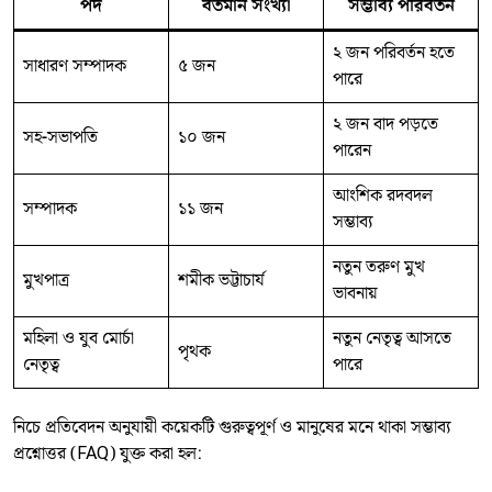
পদ
বর্তমান সংখ্যা
সম্ভাব্য পরিবর্তন
২ জন পরিবর্তন হতে
সাধারণ সম্পাদক
৫ জন
পারে
২ জন বাদ পড়তে
সহ-সভাপতি
১০ জন
পারেন
আংশিক রদবদল
সম্পাদক
১১ জন
সম্ভাব্য
নতুন তরুণ মুখ
মুখপাত্র
শমীক ভট্টাচার্য
ভাবনায়
মহিলা ও যুব মোর্চা
নতুন নেতৃত্ব আসতে
পৃথক
নেতৃত্ব
পারে
নিচে প্রতিবেদন অনুযায়ী কয়েকটি গুরুত্বপূর্ণ ও মানুষের মনে থাকা সম্ভাব্য
প্রশ্নোত্তর (FAQ) যুক্ত করা হল: