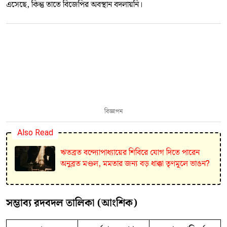
এসেছে, কিন্তু তাতে বিজেপির অবস্থান বদলায়নি।
বিজ্ঞাপন
Also Read
ঋতব্রত বন্দ্যোপাধ্যায়ের শিবিরে যোগ দিতে পারেন
অনুব্রত মণ্ডল, মমতার জন্য বড় ধাক্কা তৃণমূলে ভাঙন?
সম্ভাব্য রদবদল তালিকা (আংশিক)