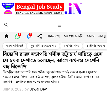
Skip
to
content
Menu
1
3
সমস্ত তথ্য
১০ পাস চাকরি
আবাস
প্রকল্প
নতুন আপডেট
যুব সাথী প্রকল্পের ফর্ম
চাকরির খবর
১ টাকার অফার
বিজেপি রাজ্য সভাপতি শমীক ভট্টাচার্য দায়িত্বে এসে
যে চমক দেখাতে চলেছেন, আগে কখনও দেখেনি
বঙ্গ বিজেপি
বিজেপির রাজ্য সভাপতি পদে শমীক ভট্টাচার্য বসার পরেই বদলের হাওয়া। পুরোনো
নেতাদের সম্মান দিয়ে দলের কাঠামো গড়ে তুলতে চাইছেন তিনি। মোর্চা, সম্পাদক, সহ-
সভাপতি—একাধিক স্তরে বড়সড় রদবদল আসন্ন।
July 8, 2025
by
Ujjwal Dey