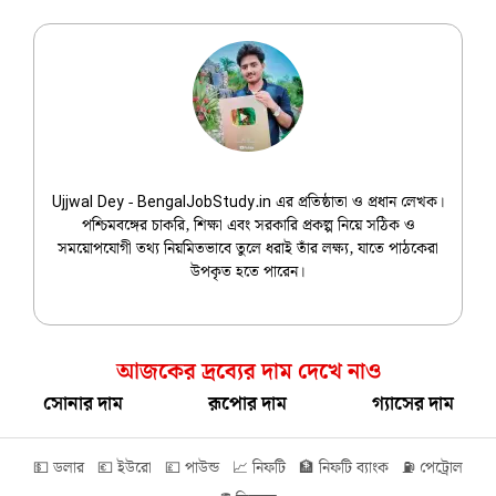
Ujjwal Dey
Ujjwal Dey - BengalJobStudy.in এর প্রতিষ্ঠাতা ও প্রধান লেখক।
পশ্চিমবঙ্গের চাকরি, শিক্ষা এবং সরকারি প্রকল্প নিয়ে সঠিক ও
সময়োপযোগী তথ্য নিয়মিতভাবে তুলে ধরাই তাঁর লক্ষ্য, যাতে পাঠকেরা
উপকৃত হতে পারেন।
আজকের দ্রব্যের দাম দেখে নাও
সোনার দাম
রূপোর দাম
গ্যাসের দাম
💵 ডলার
💶 ইউরো
💷 পাউন্ড
📈 নিফটি
🏦 নিফটি ব্যাংক
⛽ পেট্রোল