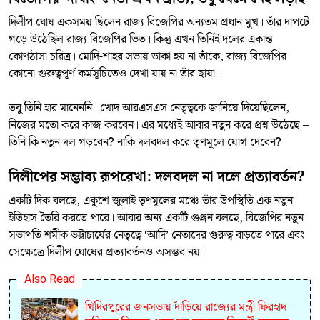
দিলীপ ঘোষ একসময় ছিলেন রাজ্য বিজেপির অন্যতম প্রধান মুখ। তাঁর দাপটে
গড়ে উঠেছিল রাজ্য বিজেপির ভিত। কিন্তু এখন তিনিই দলের একান্ত
কোণঠাসা চরিত্র। মোদি-শাহর সভায় ডাকা হয় না তাঁকে, রাজ্য বিজেপির
কোনো গুরুত্বপূর্ণ কর্মসূচিতেও দেখা যায় না তাঁর ছায়া।
তবু তিনি হার মানেননি। খোদ আরএসএস নেতৃত্বকে জানিয়ে দিয়েছিলেন,
নিজের মতো করে কাজ করবেন। এর মধ্যেই আবার নতুন করে প্রশ্ন উঠেছে –
তিনি কি নতুন দল গড়বেন? নাকি দলবদল করে তৃণমূলে যোগ দেবেন?
দিলীপের সম্ভাব্য রূপরেখা: দলবদল না দলে প্রত্যাবর্তন?
একটি দিক বলছে, একুশে জুলাই তৃণমূলের মঞ্চে তাঁর উপস্থিতি এক নতুন
ইতিহাস তৈরি করতে পারে। আবার অন্য একটি গুঞ্জন বলছে, বিজেপির নতুন
সভাপতি শমীক ভট্টাচার্যের নেতৃত্বে ‘আদি’ নেতাদের গুরুত্ব বাড়তে পারে এবং
সেক্ষেত্রে দিলীপ ঘোষের প্রত্যাবর্তনও অসম্ভব নয়।
Also Read
খিদিরপুরের জনসভায় দাঁড়িয়ে রাজ্যের মন্ত্রী ফিরহাদ