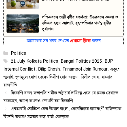
পশ্চিমবঙ্গে ভারী বৃষ্টির সতর্কতা: উত্তরবঙ্গে কমলা ও
দক্ষিণে হলুদ অ্যালার্ট, বৃহস্পতিবার পর্যন্ত বৃষ্টির
পূর্বাভাস
আজকের সব খবর দেখতে
এখানে ক্লিক
করুন
Categories
Politics
Tags
21 July Kolkata Politics
,
Bengal Politics 2025
,
BJP
Internal Conflict
,
Dilip Ghosh
,
Trinamool Join Rumour
,
একুশে
জুলাই
,
তৃণমূলে যোগ দেবেন দিলীপ ঘোষ জল্পনা
,
দিলীপ ঘোষ
,
বাংলার
রাজনীতি
বিজেপি রাজ্য সভাপতি শমীক ভট্টাচার্য দায়িত্বে এসে যে চমক দেখাতে
চলেছেন, আগে কখনও দেখেনি বঙ্গ বিজেপি
এনআরসি নোটিশে ফের উত্তাল বাংলা, কোচবিহারে রাজবংশী বাসিন্দাকে
বিদেশি তকমা! মমতার কড়া বার্তা কেন্দ্রকে