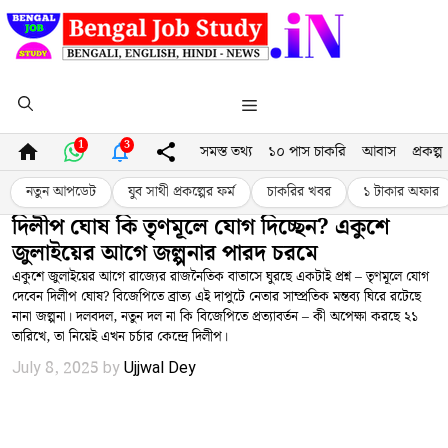
Skip
to
content
Menu
1
3
সমস্ত তথ্য
১০ পাস চাকরি
আবাস
প্রকল্প
নতুন আপডেট
যুব সাথী প্রকল্পের ফর্ম
চাকরির খবর
১ টাকার অফার
দিলীপ ঘোষ কি তৃণমূলে যোগ দিচ্ছেন? একুশে
জুলাইয়ের আগে জল্পনার পারদ চরমে
একুশে জুলাইয়ের আগে রাজ্যের রাজনৈতিক বাতাসে ঘুরছে একটাই প্রশ্ন – তৃণমূলে যোগ
দেবেন দিলীপ ঘোষ? বিজেপিতে ব্রাত্য এই দাপুটে নেতার সাম্প্রতিক মন্তব্য ঘিরে রটেছে
নানা জল্পনা। দলবদল, নতুন দল না কি বিজেপিতে প্রত্যাবর্তন – কী অপেক্ষা করছে ২১
তারিখে, তা নিয়েই এখন চর্চার কেন্দ্রে দিলীপ।
July 8, 2025
by
Ujjwal Dey