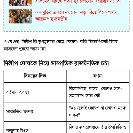
হাকিমের বিরুদ্ধে প্রবল সুর চড়ালেন বিরোধী দলনেতা
ঝালমুড়ির জবাবে নারকেল নাড়ু! বিজেপিকে পাল্টা
আক্রমণ মুখ্যমন্ত্রীর
এখন প্রশ্ন, দিলীপ কি তৃণমূলকে বেছে নেবেন? নাকি বিজেপিতেই ফিরে
আসবেন পুরনো জায়গায়?
দিলীপ ঘোষকে নিয়ে সাম্প্রতিক রাজনৈতিক চর্চা
বিষয়ের দিক
বর্ণনা
বিজেপিতে ‘ব্রাত্য’, কোনও সভা-
বর্তমান অবস্থা
সমাবেশে ডাক নেই
“২১ জুলাই কোনও না কোনও মঞ্চে
সাম্প্রতিক মন্তব্য
থাকব”
দিঘার জগন্নাথধামে তাঁর উপস্থিতি ও
জল্পনার উৎস