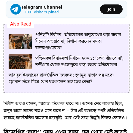
Telegram Channel
Join
100+ Visitors Joined
Also Read
পানিহাটি নির্বাচন: অভিষেকের অনুরোধের কড়া জবাব
দিলেন অভয়ার মা, নিশানা করলেন মমতা
বন্দ্যোপাধ্যায়কে
পশ্চিমবঙ্গ বিধানসভা নির্বাচন ২০২৬: ‘কেউ বাঁচাবে না’,
নন্দীগ্রাম থেকে শুভেন্দুকে কড়া হুঙ্কার অভিষেকের
আরাবুল ইসলামের রাজনৈতিক দলবদল: তৃণমূল ছাড়ার পর মঞ্চে
স্লোগান দিতে গিয়ে কেন থমকালেন ভাঙড়ের নেতা?
দিলীপ আরও বলেন, “ক্ষমতা চিরকাল থাকে না। অনেক শের বাংলায় ছিল,
মানুষ আজ তাদের নামও মনে রাখে না।” তাঁর এই বক্তব্যে স্পষ্ট প্রতিফলিত
হয়েছে রাজনৈতিক ক্ষমতার চক্রবৃদ্ধি, আর সেই সঙ্গে কিছুটা নিজস্ব ক্ষোভও।
বিজেপির ‘দাবাং’ নেতা এখন ব্রাত্য, তবু থেমে নেই লড়াই