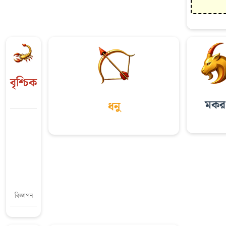
বৃশ্চিক
মকর
ধনু
বিজ্ঞাপন