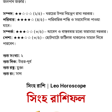
জলপান জরুরি।
সম্পদ:
★★☆☆☆ (২/৫) – খরচের উপর নিয়ন্ত্রণ রাখা দরকার।
পরিবার:
★★★★☆ (৪/৫) – পারিবারিক শান্তি ও সহযোগিতা পাওয়া
যাবে।
সম্পর্ক:
★★★☆☆ (৩/৫) – আবেগ ও বাস্তবতার মধ্যে ভারসাম্য দরকার।
পেশা:
★★★☆☆ (৩/৫) – ছোটখাটো জটিলতা থাকলেও সামাল দিতে
পারবেন।
শুভ সংখ্যা:
২
শুভ দিক:
উত্তর-পূর্ব
শুভ রত্ন:
মুক্তা
শুভ রং:
সাদা
সিংহ রা
শি | Leo Horoscope
সিংহ রাশিফল