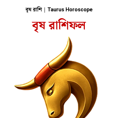
বৃষ রাশি |
Taurus Horoscope
বৃষ রাশিফল