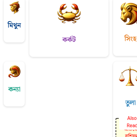
মিথুন
সিংহ
কর্কট
কন্যা
তুলা
Also
Rea
আজকে
রাশিফ