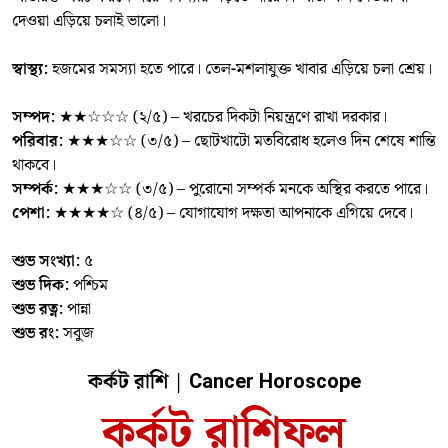
দেওয়া এড়িয়ে চলাই ভালো।
স্বাস্থ্য:
হজমের সমস্যা হতে পারে। তেল-মশলাযুক্ত খাবার এড়িয়ে চলা শ্রেয়।
সম্পদ:
★★☆☆☆ (২/৫) – খরচের দিকটা নিয়ন্ত্রণে রাখা দরকার।
পরিবার:
★★★☆☆ (৩/৫) – ছোটখাটো মতবিরোধ হলেও দিন শেষে শান্তি
থাকবে।
সম্পর্ক:
★★★☆☆ (৩/৫) – পুরোনো সম্পর্ক মনকে অস্থির করতে পারে।
পেশা:
★★★★☆ (৪/৫) – যোগাযোগ দক্ষতা আপনাকে এগিয়ে দেবে।
শুভ সংখ্যা:
৫
শুভ দিক:
পশ্চিম
শুভ রত্ন:
পান্না
শুভ রং:
সবুজ
কর্কট রাশি | Cancer Horoscope
কর্কট রাশিফল