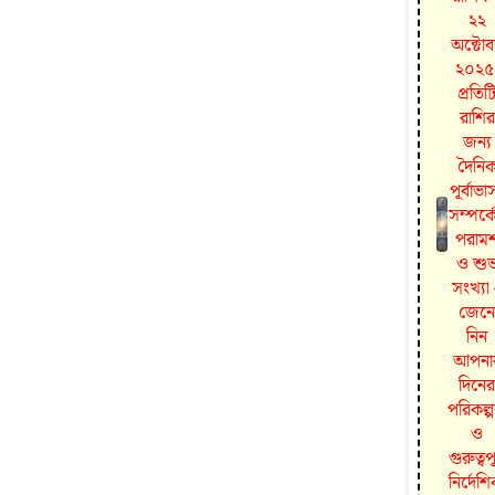
২২
অক্টো
২০২৫
প্রতিট
রাশির
জন্য
দৈনি
পূর্বাভা
সম্পর্ক
পরামর্
ও শু
সংখ্যা
জেনে
নিন
আপনা
দিনের
পরিকল্প
ও
গুরুত্বপূ
নির্দেশি