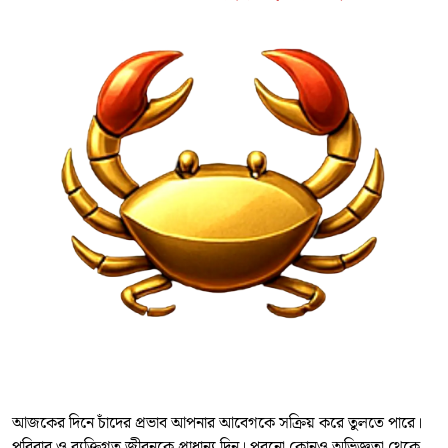
আজকের দিনে চাঁদের প্রভাব আপনার আবেগকে সক্রিয় করে তুলতে পারে।
পরিবার ও ব্যক্তিগত জীবনকে প্রাধান্য দিন। পুরনো কোনও অভিজ্ঞতা থেকে