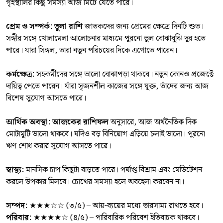
গৃহস্থালির কিছু সমস্যা আজ মিটে যেতে পারে।
প্রেম ও সম্পর্ক:
তুলা রাশি
জাতকদের জন্য প্রেমের ক্ষেত্রে দিনটি শুভ।
সঙ্গীর সঙ্গে খোলামেলা আলোচনার মাধ্যমে পুরনো ভুল বোঝাবুঝি দূর হতে
পারে। যারা সিঙ্গল, তারা নতুন পরিচয়ের দিকে এগোতে পারেন।
কর্মক্ষেত্র:
সহকর্মীদের সঙ্গে ভালো বোঝাপড়া থাকবে। নতুন কোনও প্রজেক্টে
দায়িত্ব পেতে পারেন। যাঁরা সৃজনশীল কাজের সঙ্গে যুক্ত, তাঁদের জন্য আজ
বিশেষ সুযোগ আসতে পারে।
আর্থিক অবস্থা:
আজকের রাশিফল
অনুসারে, আজ অর্থনৈতিক দিক
মোটামুটি ভালো থাকবে। যদিও বড় বিনিয়োগ এড়িয়ে চলাই ভালো। পুরনো
ঋণ শোধ করার সুযোগ আসতে পারে।
স্বাস্থ্য:
মানসিক চাপ কিছুটা বাড়তে পারে। পর্যাপ্ত বিশ্রাম এবং মেডিটেশন
করলে উপকার মিলবে। চোখের সমস্যা হলে অবহেলা করবেন না।
সম্পদ:
★★★☆☆ (৩/৫) – আয়-ব্যয়ের মধ্যে ভারসাম্য রাখতে হবে।
পরিবার:
★★★★☆ (৪/৫) – পারিবারিক পরিবেশ ইতিবাচক থাকবে।