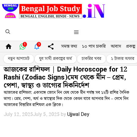
Skip
to
content
Menu
1
3
সমস্ত তথ্য
১০ পাস চাকরি
আবাস
প্রকল্প
নতুন আপডেট
যুব সাথী প্রকল্পের ফর্ম
চাকরির খবর
১ টাকার অফার
আজকের রাশিফল | Daily Horoscope for 12
Rashi (Zodiac Signs)মেষ থেকে মীন – প্রেম,
পেশা, স্বাস্থ্য ও ভাগ্যের দিকনির্দেশ
আজকের রাশিফল: একসঙ্গে জেনে নিন মেষ থেকে মীন পর্যন্ত সব ১২টি রাশির দৈনিক
ভাগ্য। প্রেম, পেশা, অর্থ ও স্বাস্থ্যের দিক থেকে কেমন যাবে আপনার দিন – দেখে নিন
আজকের বিস্তারিত রাশিফল এক ক্লিকে।
July 12, 2025
July 5, 2025
by
Ujjwal Dey