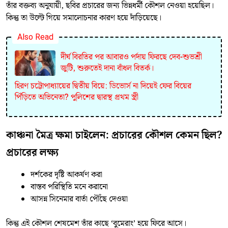
তাঁর বক্তব্য অনুযায়ী, ছবির প্রচারের জন্য ভিন্নধর্মী কৌশল নেওয়া হয়েছিল।
কিন্তু তা উল্টে গিয়ে সমালোচনার কারণ হয়ে দাঁড়িয়েছে।
Also Read
দীর্ঘ বিরতির পর আবারও পর্দায় ফিরছে দেব-শুভশ্রী
জুটি, শুরুতেই দানা বাঁধল বিতর্ক।
হিরণ চট্টোপাধ্যায়ের দ্বিতীয় বিয়ে: ডিভোর্স না দিয়েই ফের বিয়ের
পিঁড়িতে অভিনেতা? পুলিশের দ্বারস্থ প্রথম স্ত্রী
কাঞ্চনা মৈত্র ক্ষমা চাইলেন: প্রচারের কৌশল কেমন ছিল?
প্রচারের লক্ষ্য
দর্শকের দৃষ্টি আকর্ষণ করা
বাস্তব পরিস্থিতি মনে করানো
আসন্ন সিনেমার বার্তা পৌঁছে দেওয়া
কিন্তু এই কৌশল শেষমেশ তাঁর কাছে ‘বুমেরাং’ হয়ে ফিরে আসে।