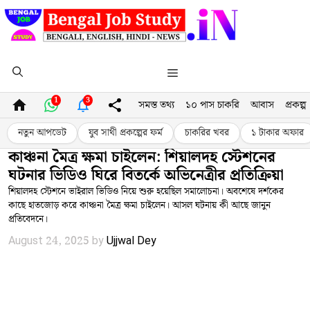
Skip
to
content
Menu
1
3
সমস্ত তথ্য
১০ পাস চাকরি
আবাস
প্রকল্প
নতুন আপডেট
যুব সাথী প্রকল্পের ফর্ম
চাকরির খবর
১ টাকার অফার
কাঞ্চনা মৈত্র ক্ষমা চাইলেন: শিয়ালদহ স্টেশনের
ঘটনার ভিডিও ঘিরে বিতর্কে অভিনেত্রীর প্রতিক্রিয়া
শিয়ালদহ স্টেশনে ভাইরাল ভিডিও নিয়ে শুরু হয়েছিল সমালোচনা। অবশেষে দর্শকের
কাছে হাতজোড় করে কাঞ্চনা মৈত্র ক্ষমা চাইলেন। আসল ঘটনায় কী আছে জানুন
প্রতিবেদনে।
August 24, 2025
by
Ujjwal Dey