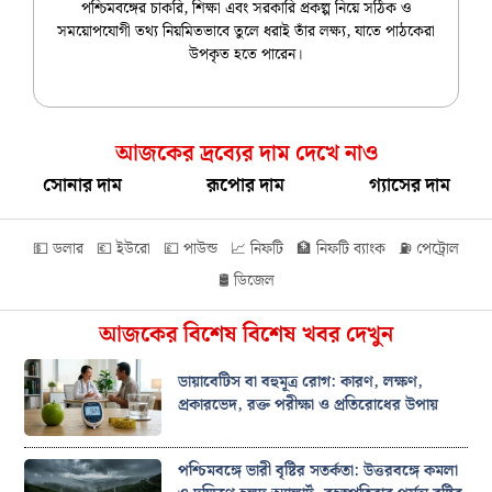
পশ্চিমবঙ্গের চাকরি, শিক্ষা এবং সরকারি প্রকল্প নিয়ে সঠিক ও
সময়োপযোগী তথ্য নিয়মিতভাবে তুলে ধরাই তাঁর লক্ষ্য, যাতে পাঠকেরা
উপকৃত হতে পারেন।
আজকের দ্রব্যের দাম দেখে নাও
সোনার দাম
রূপোর দাম
গ্যাসের দাম
💵 ডলার
💶 ইউরো
💷 পাউন্ড
📈 নিফটি
🏦 নিফটি ব্যাংক
⛽ পেট্রোল
🛢️ ডিজেল
আজকের বিশেষ বিশেষ খবর দেখুন
ডায়াবেটিস বা বহুমূত্র রোগ: কারণ, লক্ষণ,
প্রকারভেদ, রক্ত পরীক্ষা ও প্রতিরোধের উপায়
পশ্চিমবঙ্গে ভারী বৃষ্টির সতর্কতা: উত্তরবঙ্গে কমলা