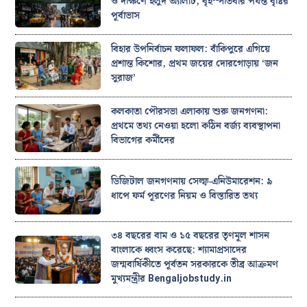
ও দক্ষিণে হলুদ অ্যালার্ট, বৃহস্পতিবার পর্যন্ত বৃষ্টির
পূর্বাভাস
বিহার উপনির্বাচন ফলাফল: বাঁকিপুরে এগিয়ে
প্রশান্ত কিশোর, প্রথম জয়ের দোরগোড়ায় ‘জন
সুরাজ’
কলকাতা পৌরসভা এলাকায় শুরু জনগণনা:
প্রথমে তথ্য নেওয়া হলো কঠিন বর্জ্য ব্যবস্থাপনা
বিভাগের কর্মীদের
ডিজিটাল জনগণনায় সেল্ফ-এনিউমারেশন: ৯
ধাপে ফর্ম পূরণের নিয়ম ও বিস্তারিত তথ্য
৩৪ বছরের বাম ও ১৫ বছরের তৃণমূল শাসন
বাংলাকে ধ্বংস করেছে: শ্যামাপ্রসাদের
জন্মবার্ষিকীতে পূর্বতন সরকারকে তীব্র আক্রমণ
মুখ্যমন্ত্রীর Bengaljobstudy.in