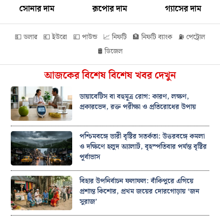
সোনার দাম
রূপোর দাম
গ্যাসের দাম
💵 ডলার
💶 ইউরো
💷 পাউন্ড
📈 নিফটি
🏦 নিফটি ব্যাংক
⛽ পেট্রোল
🛢️ ডিজেল
আজকের বিশেষ বিশেষ খবর দেখুন
ডায়াবেটিস বা বহুমূত্র রোগ: কারণ, লক্ষণ,
প্রকারভেদ, রক্ত পরীক্ষা ও প্রতিরোধের উপায়
পশ্চিমবঙ্গে ভারী বৃষ্টির সতর্কতা: উত্তরবঙ্গে কমলা
ও দক্ষিণে হলুদ অ্যালার্ট, বৃহস্পতিবার পর্যন্ত বৃষ্টির
পূর্বাভাস
বিহার উপনির্বাচন ফলাফল: বাঁকিপুরে এগিয়ে
প্রশান্ত কিশোর, প্রথম জয়ের দোরগোড়ায় ‘জন
সুরাজ’