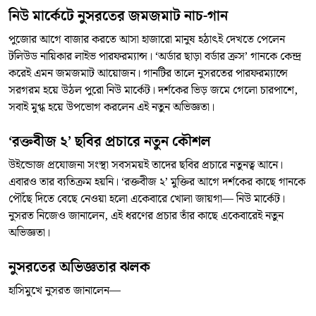
নিউ মার্কেটে নুসরতের জমজমাট নাচ-গান
পুজোর আগে বাজার করতে আসা হাজারো মানুষ হঠাৎই দেখতে পেলেন
টলিউড নায়িকার লাইভ পারফরম্যান্স। ‘অর্ডার ছাড়া বর্ডার ক্রস’ গানকে কেন্দ্র
করেই এমন জমজমাট আয়োজন। গানটির তালে নুসরতের পারফরম্যান্সে
সরগরম হয়ে উঠল পুরো নিউ মার্কেট। দর্শকের ভিড় জমে গেলো চারপাশে,
সবাই মুগ্ধ হয়ে উপভোগ করলেন এই নতুন অভিজ্ঞতা।
‘রক্তবীজ ২’ ছবির প্রচারে নতুন কৌশল
উইন্ডোজ প্রযোজনা সংস্থা সবসময়ই তাদের ছবির প্রচারে নতুনত্ব আনে।
এবারও তার ব্যতিক্রম হয়নি। ‘রক্তবীজ ২’ মুক্তির আগে দর্শকের কাছে গানকে
পৌঁছে দিতে বেছে নেওয়া হলো একেবারে খোলা জায়গা— নিউ মার্কেট।
নুসরত নিজেও জানালেন, এই ধরণের প্রচার তাঁর কাছে একেবারেই নতুন
অভিজ্ঞতা।
নুসরতের অভিজ্ঞতার ঝলক
হাসিমুখে নুসরত জানালেন—