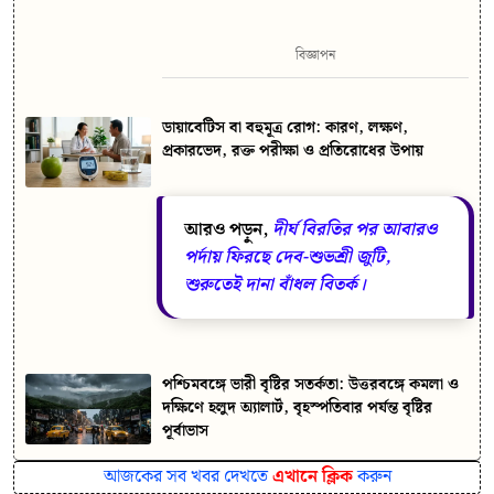
বিজ্ঞাপন
ডায়াবেটিস বা বহুমূত্র রোগ: কারণ, লক্ষণ,
প্রকারভেদ, রক্ত পরীক্ষা ও প্রতিরোধের উপায়
আরও পড়ুন,
দীর্ঘ বিরতির পর আবারও
পর্দায় ফিরছে দেব-শুভশ্রী জুটি,
শুরুতেই দানা বাঁধল বিতর্ক।
পশ্চিমবঙ্গে ভারী বৃষ্টির সতর্কতা: উত্তরবঙ্গে কমলা ও
দক্ষিণে হলুদ অ্যালার্ট, বৃহস্পতিবার পর্যন্ত বৃষ্টির
পূর্বাভাস
আজকের সব খবর দেখতে
এখানে ক্লিক
করুন