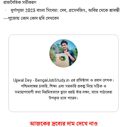
রাজনৈতিক সমীকরণ
দুর্গাপূজা 2025 বাংলা সিনেমা: দেব, প্রসেনজিৎ, আবির থেকে শ্রাবন্তী
—পুজোয় কোন কোন ছবি দেখবেন
Ujjwal Dey
Ujjwal Dey - BengalJobStudy.in এর প্রতিষ্ঠাতা ও প্রধান লেখক।
পশ্চিমবঙ্গের চাকরি, শিক্ষা এবং সরকারি প্রকল্প নিয়ে সঠিক ও
সময়োপযোগী তথ্য নিয়মিতভাবে তুলে ধরাই তাঁর লক্ষ্য, যাতে পাঠকেরা
উপকৃত হতে পারেন।
আজকের দ্রব্যের দাম দেখে নাও