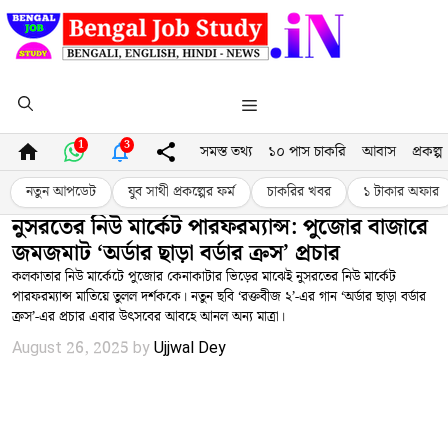
Skip
to
content
Menu
1
3
সমস্ত তথ্য
১০ পাস চাকরি
আবাস
প্রকল্প
নতুন আপডেট
যুব সাথী প্রকল্পের ফর্ম
চাকরির খবর
১ টাকার অফার
নুসরতের নিউ মার্কেট পারফরম্যান্স: পুজোর বাজারে
জমজমাট ‘অর্ডার ছাড়া বর্ডার ক্রস’ প্রচার
কলকাতার নিউ মার্কেটে পুজোর কেনাকাটার ভিড়ের মাঝেই নুসরতের নিউ মার্কেট
পারফরম্যান্স মাতিয়ে তুলল দর্শককে। নতুন ছবি ‘রক্তবীজ ২’-এর গান ‘অর্ডার ছাড়া বর্ডার
ক্রস’-এর প্রচার এবার উৎসবের আবহে আনল অন্য মাত্রা।
August 26, 2025
by
Ujjwal Dey