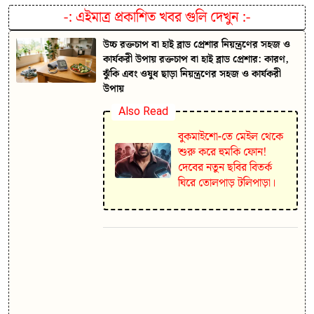
-:
এইমাত্র প্রকাশিত খবর গুলি দেখুন
:-
উচ্চ রক্তচাপ বা হাই ব্লাড প্রেশার নিয়ন্ত্রণের সহজ ও
কার্যকরী উপায় রক্তচাপ বা হাই ব্লাড প্রেশার: কারণ,
ঝুঁকি এবং ওষুধ ছাড়া নিয়ন্ত্রণের সহজ ও কার্যকরী
উপায়
Also Read
বুকমাইশো-তে মেইল থেকে
শুরু করে হুমকি ফোন!
দেবের নতুন ছবির বিতর্ক
ঘিরে তোলপাড় টলিপাড়া।