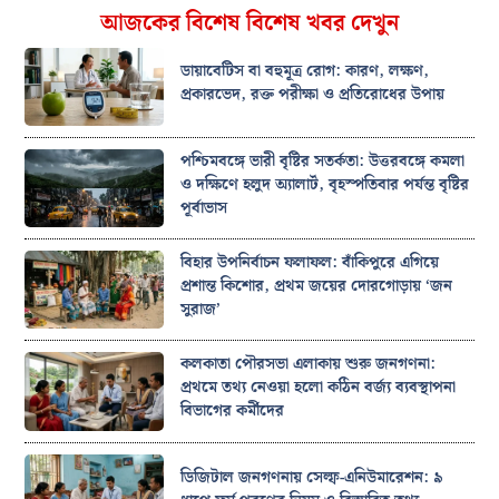
আজকের বিশেষ বিশেষ খবর দেখুন
ডায়াবেটিস বা বহুমূত্র রোগ: কারণ, লক্ষণ,
প্রকারভেদ, রক্ত পরীক্ষা ও প্রতিরোধের উপায়
পশ্চিমবঙ্গে ভারী বৃষ্টির সতর্কতা: উত্তরবঙ্গে কমলা
ও দক্ষিণে হলুদ অ্যালার্ট, বৃহস্পতিবার পর্যন্ত বৃষ্টির
পূর্বাভাস
বিহার উপনির্বাচন ফলাফল: বাঁকিপুরে এগিয়ে
প্রশান্ত কিশোর, প্রথম জয়ের দোরগোড়ায় ‘জন
সুরাজ’
কলকাতা পৌরসভা এলাকায় শুরু জনগণনা:
প্রথমে তথ্য নেওয়া হলো কঠিন বর্জ্য ব্যবস্থাপনা
বিভাগের কর্মীদের
ডিজিটাল জনগণনায় সেল্ফ-এনিউমারেশন: ৯