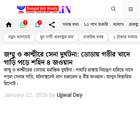
Skip
Me
to
content
1
3
সমস্ত তথ্য
১০ পাস চাকরি
আবাস
প্রকল্প
নতুন আপডেট
যুব সাথী প্রকল্পের ফর্ম
চাকরির খবর
১ টাকার অফার
জম্মু ও কাশ্মীরে সেনা দুর্ঘটনা: ডোডায় গভীর খাদে
গাড়ি পড়ে শহিদ ৪ জওয়ান
জম্মু ও কাশ্মীরের ডোডায় মর্মান্তিক দুর্ঘটনা। পাহাড়ি রাস্তায় নিয়ন্ত্রণ হারিয়ে খাদে
পড়ল সেনার গাড়ি, ঘটনাস্থলেই প্রাণ হারালেন ৪ বীর জওয়ান। জানুন বিস্তারিত
রিপোর্ট।
January 22, 2026
by
Ujjwal Dey