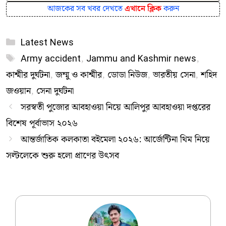
আজকের সব খবর দেখতে
এখানে ক্লিক
করুন
Categories
Latest News
Tags
Army accident
,
Jammu and Kashmir news
,
কাশ্মীর দুর্ঘটনা
,
জম্মু ও কাশ্মীর
,
ডোডা নিউজ
,
ভারতীয় সেনা
,
শহিদ
জওয়ান
,
সেনা দুর্ঘটনা
সরস্বতী পুজোর আবহাওয়া নিয়ে আলিপুর আবহাওয়া দপ্তরের
বিশেষ পূর্বাভাস ২০২৬
আন্তর্জাতিক কলকাতা বইমেলা ২০২৬: আর্জেন্টিনা থিম নিয়ে
সল্টলেকে শুরু হলো প্রাণের উৎসব