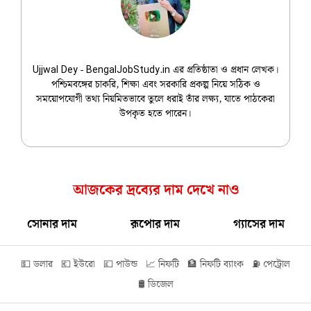
Ujjwal Dey
Ujjwal Dey - BengalJobStudy.in এর প্রতিষ্ঠাতা ও প্রধান লেখক।
পশ্চিমবঙ্গের চাকরি, শিক্ষা এবং সরকারি প্রকল্প নিয়ে সঠিক ও
সময়োপযোগী তথ্য নিয়মিতভাবে তুলে ধরাই তাঁর লক্ষ্য, যাতে পাঠকেরা
উপকৃত হতে পারেন।
আজকের দ্রব্যের দাম দেখে নাও
সোনার দাম
রূপোর দাম
গ্যাসের দাম
💵 ডলার
💶 ইউরো
💷 পাউন্ড
📈 নিফটি
🏦 নিফটি ব্যাংক
⛽ পেট্রোল
🛢️ ডিজেল