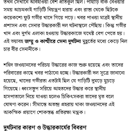
তখন সেখানে আবহাওয়া বেশ প্রতিকূল ছিল। পাহাড়ি বাঁক নেওয়ার
সময় আচমকাই গাড়িটি নিয়ন্ত্রণ হারায় এবং রাস্তা থেকে ছিটকে
কয়েকশো ফুট গভীর খাদে গিয়ে পড়ে। খবর পাওয়া মাত্রই স্থানীয়
প্রশাসন এবং সেনার উদ্ধারকারী দল ঘটনাস্থলে পৌঁছায়। কিন্তু গভীর
খাদ এবং দুর্গম এলাকা হওয়ায় উদ্ধারকাজে যথেষ্ট বেগ পেতে হয়।
এই ভয়াবহ
জম্মু ও কাশ্মীরে সেনা দুর্ঘটনা
মুহূর্তের মধ্যে কেড়ে নিল
চার বীর সেনানীকে।
শহিদ জওয়ানদের পরিচয় উদ্ধারের কাজ শুরু হয়েছে এবং তাদের
পরিবারের কাছে খবর পাঠানো হচ্ছে। উদ্ধারকারী দল সূত্রে জানানো
হয়েছে, খাদের গভীরতা এতটাই ছিল যে গাড়িটি দুমড়ে মুচড়ে
গিয়েছে। ধ্বংসস্তূপ সরিয়ে আহতদের উদ্ধার করে স্থানীয়
হাসপাতালে নিয়ে যাওয়া হলেও চিকিৎসকরা তাদের মৃত বলে
ঘোষণা করেন। সীমান্তে অতন্দ্র প্রহরায় থাকা জওয়ানদের এই
আকস্মিক প্রয়াণে শোকস্তব্ধ প্রতিরক্ষা মন্ত্রক।
দুর্ঘটনার কারণ ও উদ্ধারকার্যের বিবরণ