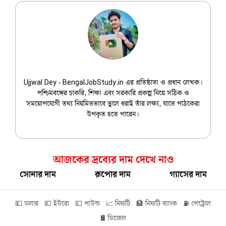
Ujjwal Dey
Ujjwal Dey - BengalJobStudy.in এর প্রতিষ্ঠাতা ও প্রধান লেখক।
পশ্চিমবঙ্গের চাকরি, শিক্ষা এবং সরকারি প্রকল্প নিয়ে সঠিক ও
সময়োপযোগী তথ্য নিয়মিতভাবে তুলে ধরাই তাঁর লক্ষ্য, যাতে পাঠকেরা
উপকৃত হতে পারেন।
আজকের দ্রব্যের দাম দেখে নাও
সোনার দাম
রূপোর দাম
গ্যাসের দাম
💵 ডলার
💶 ইউরো
💷 পাউন্ড
📈 নিফটি
🏦 নিফটি ব্যাংক
⛽ পেট্রোল
🛢️ ডিজেল