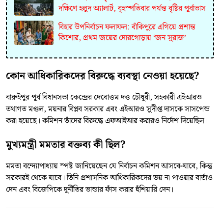
দক্ষিণে হলুদ অ্যালার্ট, বৃহস্পতিবার পর্যন্ত বৃষ্টির পূর্বাভাস
বিহার উপনির্বাচন ফলাফল: বাঁকিপুরে এগিয়ে প্রশান্ত
কিশোর, প্রথম জয়ের দোরগোড়ায় ‘জন সুরাজ’
কোন আধিকারিকদের বিরুদ্ধে ব্যবস্থা নেওয়া হয়েছে?
বারুইপুর পূর্ব বিধানসভা কেন্দ্রের দেবোত্তম দত্ত চৌধুরী, সহকারী এইআরও
তথাগত মণ্ডল, ময়নার বিপ্লব সরকার এবং এইআরও সুদীপ্ত দাসকে সাসপেন্ড
করা হয়েছে। কমিশন তাঁদের বিরুদ্ধে এফআইআর করারও নির্দেশ দিয়েছিল।
মুখ্যমন্ত্রী মমতার বক্তব্য কী ছিল?
মমতা বন্দ্যোপাধ্যায় স্পষ্ট জানিয়েছেন যে নির্বাচন কমিশন আসবে-যাবে, কিন্তু
সরকারই থেকে যাবে। তিনি প্রশাসনিক আধিকারিকদের ভয় না পাওয়ার বার্তাও
দেন এবং বিজেপিকে দুর্নীতির ভান্ডার ফাঁস করার হুঁশিয়ারি দেন।