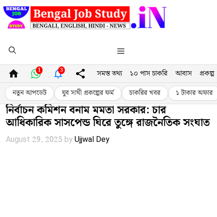
Skip
to
content
Menu
1
3
সমস্ত তথ্য
১০ পাস চাকরি
আবাস
প্রকল্প
নতুন আপডেট
যুব সাথী প্রকল্পের ফর্ম
চাকরির খবর
১ টাকার অফার
নির্বাচন কমিশন বনাম মমতা সরকার: চার
আধিকারিক সাসপেন্ড ঘিরে তুঙ্গে রাজনৈতিক সংঘাত
August 29, 2025
by
Ujjwal Dey