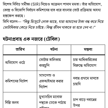
বিশেষ নিবিড় সমীক্ষা (SIR) নিয়েও আক্রমণ শানান মমতা। তাঁর অভিযোগ,
কেন্দ্র ও বিজেপি নির্বাচন কমিশনের হাত ধরে বাংলার ভোট প্রক্রিয়ায় অযথা
হস্তক্ষেপ করছে।
তিনি বলেন—
“কিছু হিংসুটে লোক আছে, যারা আমাদের টাকা বন্ধ করে দিয়ে
ভোটাধিকার কেড়ে নিতে চাইছে। কিন্তু জীবন থাকতে তা হতে দেব না।”
ঘটনাপ্রবাহ এক নজরে (টেবিল)
তারিখ
ঘটনা
মন্তব্য
ভোটার তালিকায়
চার আধিকারিকের
অভিযোগ ওঠে
কারচুপি
বিরুদ্ধে অভিযোগ
সাসপেন্ড ও
নবান্ন প্রথমে মানতে
কমিশনের নির্দেশ
এফআইআর করার
চায়নি
নির্দেশ
মুখ্যসচিব মনোজ
চাপ বাড়ে নবান্নের
দিল্লি তলব
পন্থকে ডেকে পাঠায়
উপর