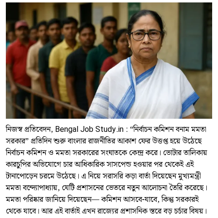
নিজস্ব প্রতিবেদন, Bengal Job Study.in : “নির্বাচন কমিশন বনাম মমতা
সরকার” প্রতিদিন শুরু বাংলার রাজনীতির আকাশ ফের উত্তপ্ত হয়ে উঠেছে
নির্বাচন কমিশন ও মমতা সরকারের সংঘাতকে কেন্দ্র করে। ভোটার তালিকায়
কারচুপির অভিযোগে চার আধিকারিক সাসপেন্ড হওয়ার পর থেকেই এই
টানাপোড়েন চরমে উঠেছে। এ নিয়ে সরাসরি কড়া বার্তা দিয়েছেন মুখ্যমন্ত্রী
মমতা বন্দ্যোপাধ্যায়, যেটি প্রশাসনের ভেতরে নতুন আলোচনা তৈরি করেছে।
মমতা পরিষ্কার জানিয়ে দিয়েছেন— কমিশন আসবে-যাবে, কিন্তু সরকারই
থেকে যাবে। আর এই বার্তাই এখন রাজ্যের প্রশাসনিক স্তরে বড় চর্চার বিষয়।