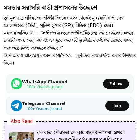
মমতার সরাসরি বার্তা প্রশাসনের উদ্দেশে
তৃণমূল ছাত্র পরিষদের প্রতিষ্ঠা দিবসের মঞ্চ থেকেই মুখ্যমন্ত্রী বার্তা দেন
জেলাশাসক (DM), পুলিশ সুপার (SP), বিডিও (BDO)–দের।
মমতার অভিযোগ—
“ললিপপ সরকার আধিকারিকদের ভয় দেখাচ্ছে। বলছে
চাকরি খেয়ে নেব, নয় জেলে পুরে দেব। কিন্তু নির্বাচন কমিশন আসবে-যাবে,
তার পরে রাজ্য সরকারই থাকবে।”
তিনি আরও আক্রমণ করেন বিজেপিকে— দুর্নীতির ভান্ডার ফাঁস করার হুঁশিয়ারি
দিয়ে।
WhatsApp Channel
Follow
100+ Visitors Joined
Telegram Channel
Join
100+ Visitors Joined
Also Read
কলকাতা পৌরসভা এলাকায় শুরু জনগণনা: প্রথমে
তথ্য নেওয়া হলো কঠিন বর্জ্য ব্যবস্থাপনা বিভাগের