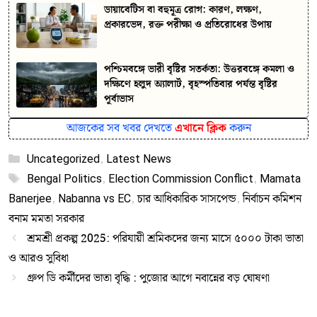
ডায়াবেটিস বা বহুমূত্র রোগ: কারণ, লক্ষণ,
প্রকারভেদ, রক্ত পরীক্ষা ও প্রতিরোধের উপায়
পশ্চিমবঙ্গে ভারী বৃষ্টির সতর্কতা: উত্তরবঙ্গে কমলা ও
দক্ষিণে হলুদ অ্যালার্ট, বৃহস্পতিবার পর্যন্ত বৃষ্টির
পূর্বাভাস
আজকের সব খবর দেখতে
এখানে ক্লিক
করুন
Categories
Uncategorized
,
Latest News
Tags
Bengal Politics
,
Election Commission Conflict
,
Mamata
Banerjee
,
Nabanna vs EC
,
চার আধিকারিক সাসপেন্ড
,
নির্বাচন কমিশন
বনাম মমতা সরকার
শ্রমশ্রী প্রকল্প 2025: পরিযায়ী শ্রমিকদের জন্য মাসে ৫০০০ টাকা ভাতা
ও আরও সুবিধা
গ্রুপ ডি কর্মীদের ভাতা বৃদ্ধি : পুজোর আগে নবান্নের বড় ঘোষণা