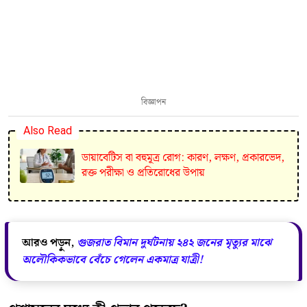
বিজ্ঞাপন
Also Read
ডায়াবেটিস বা বহুমূত্র রোগ: কারণ, লক্ষণ, প্রকারভেদ,
রক্ত পরীক্ষা ও প্রতিরোধের উপায়
আরও পড়ুন,
গুজরাত বিমান দুর্ঘটনায় ২৪২ জনের মৃত্যুর মাঝে
অলৌকিকভাবে বেঁচে গেলেন একমাত্র যাত্রী!