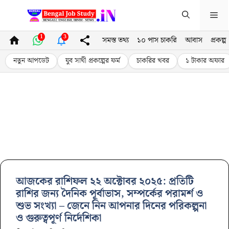
Skip
Me
to
content
1
3
সমস্ত তথ্য
১০ পাস চাকরি
আবাস
প্রকল্প
নতুন আপডেট
যুব সাথী প্রকল্পের ফর্ম
চাকরির খবর
১ টাকার অফার
আজকের রাশিফল ২২ অক্টোবর ২০২৫: প্রতিটি
রাশির জন্য দৈনিক পূর্বাভাস, সম্পর্কের পরামর্শ ও
শুভ সংখ্যা – জেনে নিন আপনার দিনের পরিকল্পনা
ও গুরুত্বপূর্ণ নির্দেশিকা