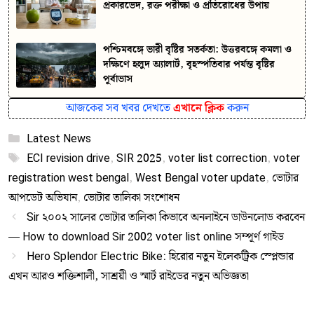
প্রকারভেদ, রক্ত পরীক্ষা ও প্রতিরোধের উপায়
পশ্চিমবঙ্গে ভারী বৃষ্টির সতর্কতা: উত্তরবঙ্গে কমলা ও
দক্ষিণে হলুদ অ্যালার্ট, বৃহস্পতিবার পর্যন্ত বৃষ্টির
পূর্বাভাস
আজকের সব খবর দেখতে
এখানে ক্লিক
করুন
Categories
Latest News
Tags
ECI revision drive
,
SIR 2025
,
voter list correction
,
voter
registration west bengal
,
West Bengal voter update
,
ভোটার
আপডেট অভিযান
,
ভোটার তালিকা সংশোধন
Sir ২০০২ সালের ভোটার তালিকা কিভাবে অনলাইনে ডাউনলোড করবেন
— How to download Sir 2002 voter list online সম্পূর্ণ গাইড
Hero Splendor Electric Bike: হিরোর নতুন ইলেকট্রিক স্প্লেন্ডার
এখন আরও শক্তিশালী, সাশ্রয়ী ও স্মার্ট রাইডের নতুন অভিজ্ঞতা