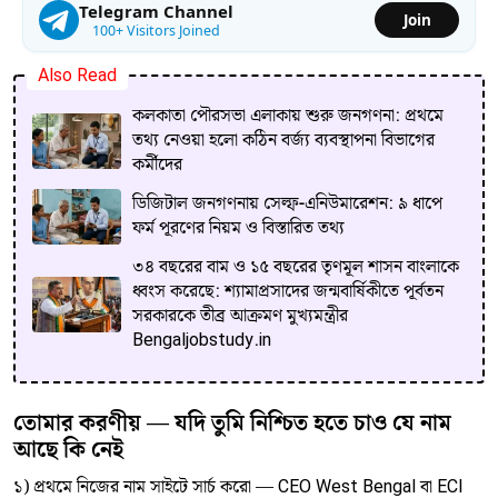
Telegram Channel
Join
100+ Visitors Joined
Also Read
কলকাতা পৌরসভা এলাকায় শুরু জনগণনা: প্রথমে
তথ্য নেওয়া হলো কঠিন বর্জ্য ব্যবস্থাপনা বিভাগের
কর্মীদের
ডিজিটাল জনগণনায় সেল্ফ-এনিউমারেশন: ৯ ধাপে
ফর্ম পূরণের নিয়ম ও বিস্তারিত তথ্য
৩৪ বছরের বাম ও ১৫ বছরের তৃণমূল শাসন বাংলাকে
ধ্বংস করেছে: শ্যামাপ্রসাদের জন্মবার্ষিকীতে পূর্বতন
সরকারকে তীব্র আক্রমণ মুখ্যমন্ত্রীর
Bengaljobstudy.in
তোমার করণীয় — যদি তুমি নিশ্চিত হতে চাও যে নাম
আছে কি নেই
১) প্রথমে নিজের নাম সাইটে সার্চ করো — CEO West Bengal বা ECI