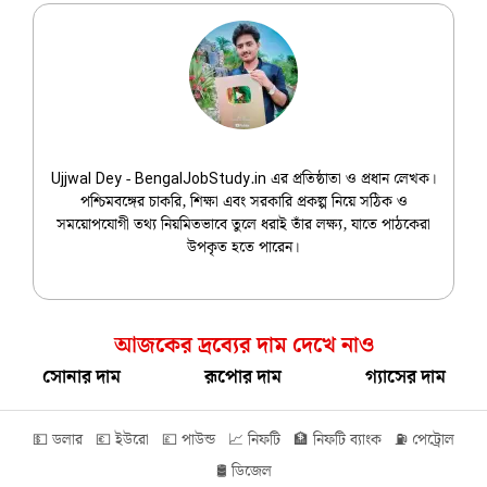
Ujjwal Dey
Ujjwal Dey - BengalJobStudy.in এর প্রতিষ্ঠাতা ও প্রধান লেখক।
পশ্চিমবঙ্গের চাকরি, শিক্ষা এবং সরকারি প্রকল্প নিয়ে সঠিক ও
সময়োপযোগী তথ্য নিয়মিতভাবে তুলে ধরাই তাঁর লক্ষ্য, যাতে পাঠকেরা
উপকৃত হতে পারেন।
আজকের দ্রব্যের দাম দেখে নাও
সোনার দাম
রূপোর দাম
গ্যাসের দাম
💵 ডলার
💶 ইউরো
💷 পাউন্ড
📈 নিফটি
🏦 নিফটি ব্যাংক
⛽ পেট্রোল
🛢️ ডিজেল