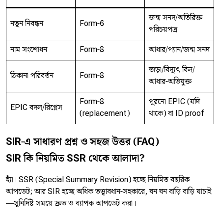
জন্ম সনদ/অতিরিক্ত
নতুন নিবন্ধন
Form-6
পরিচয়পত্র
নাম সংশোধন
Form-8
আধার/প্যান/জন্ম সনদ
ভাড়া/বিদ্যুৎ বিল/
ঠিকানা পরিবর্তন
Form-8
আধার-অভিযুক্ত
Form-8
পুরনো EPIC (যদি
EPIC বদল/রিপ্লেস
(replacement)
থাকে) বা ID proof
SIR-এ সাধারণ প্রশ্ন ও সহজ উত্তর (FAQ)
SIR কি নিয়মিত SSR থেকে আলাদা?
হ্যাঁ। SSR (Special Summary Revision) হচ্ছে নিয়মিত বছরিক
আপডেট; আর SIR হচ্ছে অধিক তত্ত্বাবধান-সহকারে, ঘন ঘন বাড়ি বাড়ি যাচাই
—সুনির্দিষ্ট সময়ে দ্রুত ও ব্যাপক আপডেট করা।