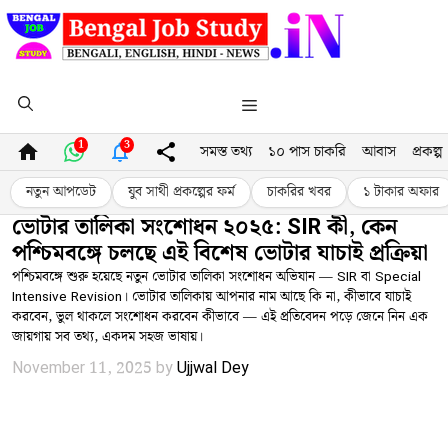
Skip
to
content
Menu
1
3
সমস্ত তথ্য
১০ পাস চাকরি
আবাস
প্রকল্প
নতুন আপডেট
যুব সাথী প্রকল্পের ফর্ম
চাকরির খবর
১ টাকার অফার
ভোটার তালিকা সংশোধন ২০২৫: SIR কী, কেন
পশ্চিমবঙ্গে চলছে এই বিশেষ ভোটার যাচাই প্রক্রিয়া
পশ্চিমবঙ্গে শুরু হয়েছে নতুন ভোটার তালিকা সংশোধন অভিযান — SIR বা Special
Intensive Revision। ভোটার তালিকায় আপনার নাম আছে কি না, কীভাবে যাচাই
করবেন, ভুল থাকলে সংশোধন করবেন কীভাবে — এই প্রতিবেদন পড়ে জেনে নিন এক
জায়গায় সব তথ্য, একদম সহজ ভাষায়।
November 11, 2025
by
Ujjwal Dey