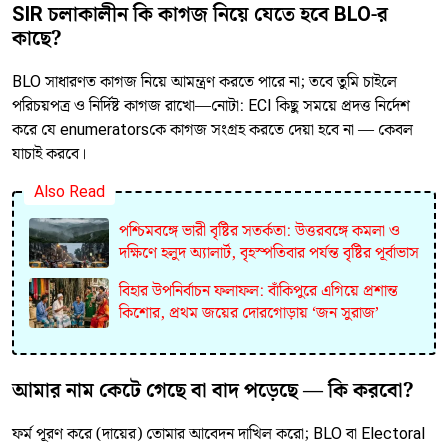
SIR চলাকালীন কি কাগজ নিয়ে যেতে হবে BLO-র
কাছে?
BLO সাধারণত কাগজ নিয়ে আমন্ত্রণ করতে পারে না; তবে তুমি চাইলে
পরিচয়পত্র ও নির্দিষ্ট কাগজ রাখো—নোটা: ECI কিছু সময়ে প্রদত্ত নির্দেশ
করে যে enumeratorsকে কাগজ সংগ্রহ করতে দেয়া হবে না — কেবল
যাচাই করবে।
Also Read
পশ্চিমবঙ্গে ভারী বৃষ্টির সতর্কতা: উত্তরবঙ্গে কমলা ও
দক্ষিণে হলুদ অ্যালার্ট, বৃহস্পতিবার পর্যন্ত বৃষ্টির পূর্বাভাস
বিহার উপনির্বাচন ফলাফল: বাঁকিপুরে এগিয়ে প্রশান্ত
কিশোর, প্রথম জয়ের দোরগোড়ায় ‘জন সুরাজ’
আমার নাম কেটে গেছে বা বাদ পড়েছে — কি করবো?
ফর্ম পূরণ করে (দায়ের) তোমার আবেদন দাখিল করো; BLO বা Electoral