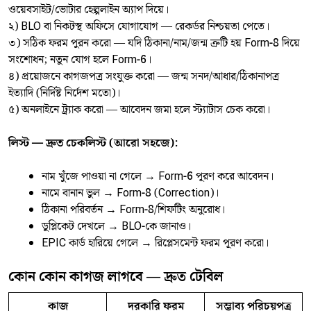
ওয়েবসাইট/ভোটার হেল্পলাইন অ্যাপ দিয়ে।
২) BLO বা নিকটস্থ অফিসে যোগাযোগ — রেকর্ডর নিশ্চয়তা পেতে।
৩) সঠিক ফরম পুরন করো — যদি ঠিকানা/নাম/জন্ম ত্রুটি হয় Form-8 দিয়ে
সংশোধন; নতুন যোগ হলে Form-6।
৪) প্রয়োজনে কাগজপত্র সংযুক্ত করো — জন্ম সনদ/আধার/ঠিকানাপত্র
ইত্যাদি (নির্দিষ্ট নির্দেশ মতো)।
৫) অনলাইনে ট্র্যাক করো — আবেদন জমা হলে স্ট্যাটাস চেক করো।
লিস্ট — দ্রুত চেকলিস্ট (আরো সহজে):
নাম খুঁজে পাওয়া না গেলে → Form-6 পূরণ করে আবেদন।
নামে বানান ভুল → Form-8 (Correction)।
ঠিকানা পরিবর্তন → Form-8/শিফটিং অনুরোধ।
ডুপ্লিকেট দেখলে → BLO-কে জানাও।
EPIC কার্ড হারিয়ে গেলে → রিপ্লেসমেন্ট ফরম পূরণ করো।
কোন কোন কাগজ লাগবে — দ্রুত টেবিল
কাজ
দরকারি ফরম
সম্ভাব্য পরিচয়পত্র