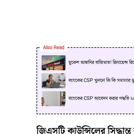
Also Read
মুকেশ আম্বানির বাজিমাত! রিলায়েন্স র
ব্যাংকের CSP খুললে কি কি সমস্যার মুখ
ব্যাংকের CSP আবেদন করার পদ্ধতি ২০
জিএসটি কাউন্সিলের সিদ্ধান্