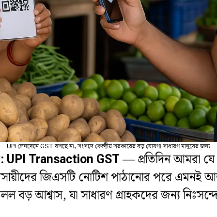
UPI লেনদেনে GST বসছে না, সংসদে কেন্দ্রীয় সরকারের বড় ঘোষণা সাধারণ মানুষের জন্য
াডি: UPI Transaction GST
— প্রতিদিন আমরা যে 
যবসায়ীদের জিএসটি নোটিশ পাঠানোর পরে এমনই 
 বড় আশ্বাস, যা সাধারণ গ্রাহকদের জন্য নিঃসন্দেহে