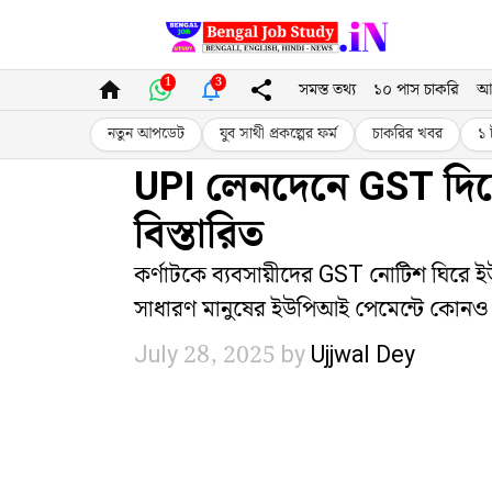
Skip
to
1
3
সমস্ত তথ্য
১০ পাস চাকরি
আ
content
নতুন আপডেট
যুব সাথী প্রকল্পের ফর্ম
চাকরির খবর
১ 
UPI লেনদেনে GST দিতে
বিস্তারিত
কর্ণাটকে ব্যবসায়ীদের GST নোটিশ ঘিরে ইউ
সাধারণ মানুষের ইউপিআই পেমেন্টে কোনও
July 28, 2025
by
Ujjwal Dey