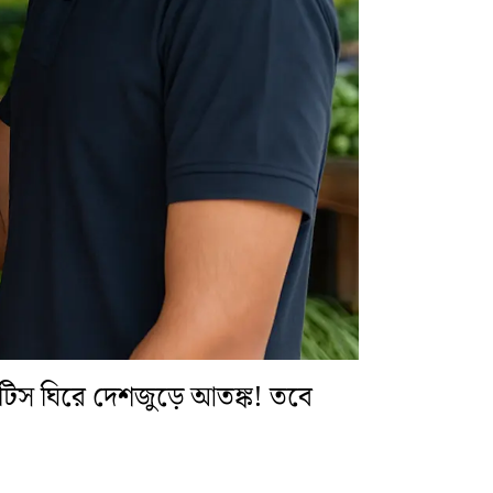
টিস ঘিরে দেশজুড়ে আতঙ্ক! তবে