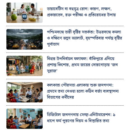
ডায়াবেটিস বা বহুমূত্র রোগ: কারণ, লক্ষণ,
প্রকারভেদ, রক্ত পরীক্ষা ও প্রতিরোধের উপায়
পশ্চিমবঙ্গে ভারী বৃষ্টির সতর্কতা: উত্তরবঙ্গে কমলা
ও দক্ষিণে হলুদ অ্যালার্ট, বৃহস্পতিবার পর্যন্ত বৃষ্টির
পূর্বাভাস
বিহার উপনির্বাচন ফলাফল: বাঁকিপুরে এগিয়ে
প্রশান্ত কিশোর, প্রথম জয়ের দোরগোড়ায় ‘জন
সুরাজ’
কলকাতা পৌরসভা এলাকায় শুরু জনগণনা:
প্রথমে তথ্য নেওয়া হলো কঠিন বর্জ্য ব্যবস্থাপনা
বিভাগের কর্মীদের
ডিজিটাল জনগণনায় সেল্ফ-এনিউমারেশন: ৯
ধাপে ফর্ম পূরণের নিয়ম ও বিস্তারিত তথ্য