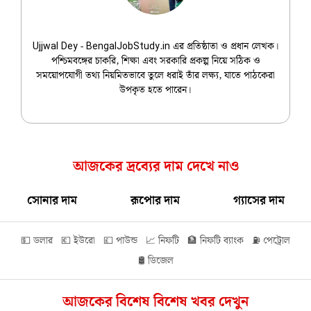
Ujjwal Dey
Ujjwal Dey - BengalJobStudy.in এর প্রতিষ্ঠাতা ও প্রধান লেখক।
পশ্চিমবঙ্গের চাকরি, শিক্ষা এবং সরকারি প্রকল্প নিয়ে সঠিক ও
সময়োপযোগী তথ্য নিয়মিতভাবে তুলে ধরাই তাঁর লক্ষ্য, যাতে পাঠকেরা
উপকৃত হতে পারেন।
আজকের দ্রব্যের দাম দেখে নাও
সোনার দাম
রূপোর দাম
গ্যাসের দাম
💵 ডলার
💶 ইউরো
💷 পাউন্ড
📈 নিফটি
🏦 নিফটি ব্যাংক
⛽ পেট্রোল
🛢️ ডিজেল
আজকের বিশেষ বিশেষ খবর দেখুন