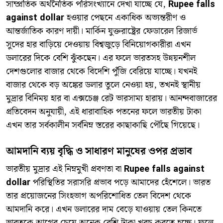
সাম্প্রতিক অর্থনৈতিক পরিসংখ্যানে দেখা যাচ্ছে যে,
Rupee falls
against dollar
হওয়ার পেছনে একাধিক অভ্যন্তরীণ ও
আন্তর্জাতিক কারণ দায়ী। মার্কিন যুক্তরাষ্ট্রের ফেডারেল রিজার্ভ
সুদের হার বাড়িয়ে দেওয়ায় বিশ্বজুড়ে বিনিয়োগকারীরা এখন
ডলারের দিকে বেশি ঝুঁকছেন। এর ফলে ভারতসহ উন্নয়নশীল
দেশগুলোর বাজার থেকে বিদেশি পুঁজি বেরিয়ে যাচ্ছে। যখনই
বাজার থেকে বড় অঙ্কের ডলার তুলে নেওয়া হয়, তখনই স্থানীয়
মুদ্রার বিনিময় হার বা এক্সচেঞ্জ রেট ভারসাম্য হারায়। আনন্দবাজারের
প্রতিবেদন অনুযায়ী, এই ধারাবাহিক পতনের ফলে ভারতীয় টাকা
এখন তার সর্বকালীন সর্বনিম্ন স্তরের কাছাকাছি পৌঁছে গিয়েছে।
আমদানি ব্যয় বৃদ্ধি ও সাধারণ মানুষের ওপর প্রভাব
ভারতীয় মুদ্রার এই নিম্নমুখী প্রবণতা বা
Rupee falls against
dollar
পরিস্থিতির সরাসরি প্রভাব পড়ে আমাদের হেঁশেলে। ভারত
তার প্রয়োজনের সিংহভাগ অপরিশোধিত তেল বিদেশ থেকে
আমদানি করে। এখন ডলারের দাম বেড়ে যাওয়ায় তেল কিনতে
ভারতকে আগের চেয়ে অনেক বেশি টাকা খরচ করতে হচ্ছে। ফলে