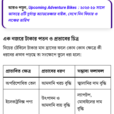
আরও পড়ুন,
Upcoming Adventure Bikes : ২০২৫-২৬ সালে
আসছে ৫টি দুর্দান্ত অ্যাডভেঞ্চার বাইক, দেখে নিন ফিচার ও
লঞ্চের তারিখ
এক নজরে টাকার পতন ও প্রভাবের চিত্র
নিচের টেবিলে টাকার মান হ্রাসের ফলে কোন কোন ক্ষেত্রে কী
ধরনের প্রভাব পড়ছে তা সংক্ষেপে তুলে ধরা হলো:
প্রাভাবিত ক্ষেত্র
প্রভাবের ধরণ
সম্ভাব্য ফলাফল
অপরিশোধিত তেল
আমদানি খরচ বৃদ্ধি
জ্বালানির দাম বৃদ্ধি
ল্যাপটপ,
উৎপাদন ও
ইলেকট্রনিক্স পণ্য
মোবাইলের দাম
আমদানি ব্যয় বৃদ্ধি
বৃদ্ধি