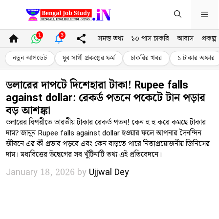
Skip
Me
to
content
1
3
সমস্ত তথ্য
১০ পাস চাকরি
আবাস
প্রকল্প
নতুন আপডেট
যুব সাথী প্রকল্পের ফর্ম
চাকরির খবর
১ টাকার অফার
ডলারের দাপটে দিশেহারা টাকা! Rupee falls
against dollar: রেকর্ড পতনে পকেটে টান পড়ার
বড় আশঙ্কা
ডলারের বিপরীতে ভারতীয় টাকার রেকর্ড পতন! কেন হু হু করে কমছে টাকার
দাম? জানুন Rupee falls against dollar হওয়ার ফলে আপনার দৈনন্দিন
জীবনে এর কী প্রভাব পড়বে এবং কেন বাড়তে পারে নিত্যপ্রয়োজনীয় জিনিসের
দাম। মধ্যবিত্তের উদ্বেগের সব খুঁটিনাটি তথ্য এই প্রতিবেদনে।
January 18, 2026
by
Ujjwal Dey