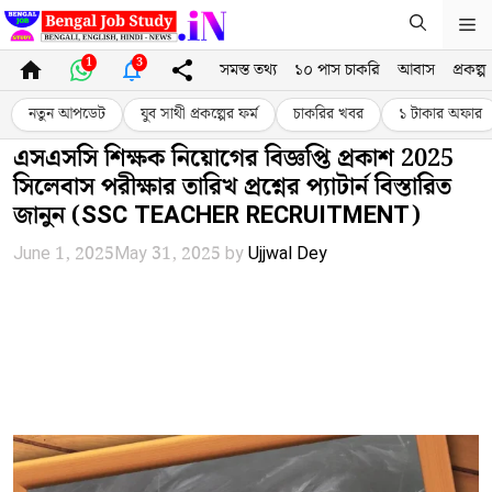
Skip
M
to
content
1
3
সমস্ত তথ্য
১০ পাস চাকরি
আবাস
প্রকল্প
নতুন আপডেট
যুব সাথী প্রকল্পের ফর্ম
চাকরির খবর
১ টাকার অফার
এসএসসি শিক্ষক নিয়োগের বিজ্ঞপ্তি প্রকাশ 2025
সিলেবাস পরীক্ষার তারিখ প্রশ্নের প্যাটার্ন বিস্তারিত
জানুন (SSC TEACHER RECRUITMENT)
June 1, 2025
May 31, 2025
by
Ujjwal Dey