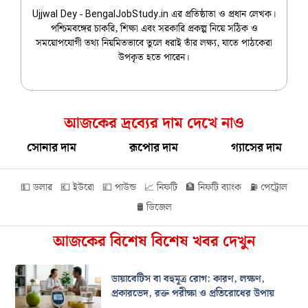
Ujjwal Dey - BengalJobStudy.in এর প্রতিষ্ঠাতা ও প্রধান লেখক।
পশ্চিমবঙ্গের চাকরি, শিক্ষা এবং সরকারি প্রকল্প নিয়ে সঠিক ও
সময়োপযোগী তথ্য নিয়মিতভাবে তুলে ধরাই তাঁর লক্ষ্য, যাতে পাঠকেরা
উপকৃত হতে পারেন।
আজকের দ্রব্যের দাম দেখে নাও
সোনার দাম
রূপোর দাম
গ্যাসের দাম
💵 ডলার
💶 ইউরো
💷 পাউন্ড
📈 নিফটি
🏦 নিফটি ব্যাংক
⛽ পেট্রোল
🛢️ ডিজেল
আজকের বিশেষ বিশেষ খবর দেখুন
ডায়াবেটিস বা বহুমূত্র রোগ: কারণ, লক্ষণ,
প্রকারভেদ, রক্ত পরীক্ষা ও প্রতিরোধের উপায়