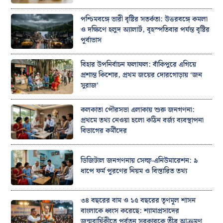
পশ্চিমবঙ্গে ভারী বৃষ্টির সতর্কতা: উত্তরবঙ্গে কমলা
ও দক্ষিণে হলুদ অ্যালার্ট, বৃহস্পতিবার পর্যন্ত বৃষ্টির
পূর্বাভাস
বিহার উপনির্বাচন ফলাফল: বাঁকিপুরে এগিয়ে
প্রশান্ত কিশোর, প্রথম জয়ের দোরগোড়ায় ‘জন
সুরাজ’
কলকাতা পৌরসভা এলাকায় শুরু জনগণনা:
প্রথমে তথ্য নেওয়া হলো কঠিন বর্জ্য ব্যবস্থাপনা
বিভাগের কর্মীদের
ডিজিটাল জনগণনায় সেল্ফ-এনিউমারেশন: ৯
ধাপে ফর্ম পূরণের নিয়ম ও বিস্তারিত তথ্য
৩৪ বছরের বাম ও ১৫ বছরের তৃণমূল শাসন
বাংলাকে ধ্বংস করেছে: শ্যামাপ্রসাদের
জন্মবার্ষিকীতে পূর্বতন সরকারকে তীব্র আক্রমণ