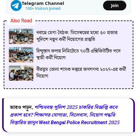
Telegram Channel
Join
100+ Visitors Joined
Also Read
নবান্নে মেগা বৈঠক: ডিসেম্বরের মধ্যে ৫০ হাজার
পুলিশে নতুন কর্মী নিয়োগের প্রস্তুতি
হিন্দুস্তান কপার লিমিটেডে ৭০টি এক্সিকিউটিভ পদে
স্থায়ী কর্মী নিয়োগ
বীরভূম জেলা শাসক দপ্তরে জনগণনা ২০২৭-এর কর্মী
নিয়োগ
আরও পড়ুন,
পশ্চিমবঙ্গ পুলিশ 2025 চাকরির বিজ্ঞপ্তি কবে
প্রকাশ হবে? শিক্ষাগত যোগ্যতা, সিলেবাস, নিয়োগ পদ্ধতি
বিস্তারিত জানুন West Bengal Police Recruitment 2025