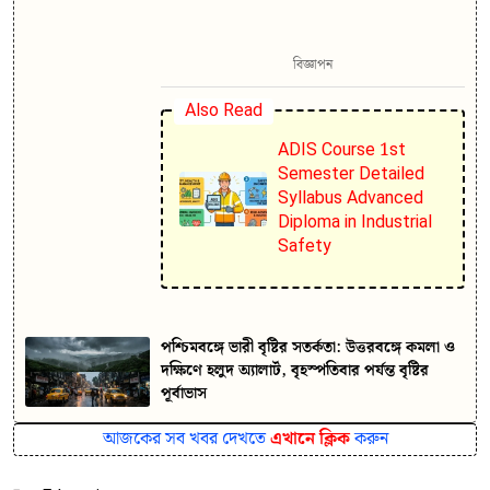
বিজ্ঞাপন
Also Read
ADIS Course 1st
Semester Detailed
Syllabus Advanced
Diploma in Industrial
Safety
পশ্চিমবঙ্গে ভারী বৃষ্টির সতর্কতা: উত্তরবঙ্গে কমলা ও
দক্ষিণে হলুদ অ্যালার্ট, বৃহস্পতিবার পর্যন্ত বৃষ্টির
পূর্বাভাস
আজকের সব খবর দেখতে
এখানে ক্লিক
করুন