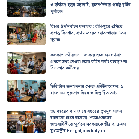
ও দক্ষিণে হলুদ অ্যালার্ট, বৃহস্পতিবার পর্যন্ত বৃষ্টির
পূর্বাভাস
বিহার উপনির্বাচন ফলাফল: বাঁকিপুরে এগিয়ে
প্রশান্ত কিশোর, প্রথম জয়ের দোরগোড়ায় ‘জন
সুরাজ’
কলকাতা পৌরসভা এলাকায় শুরু জনগণনা:
প্রথমে তথ্য নেওয়া হলো কঠিন বর্জ্য ব্যবস্থাপনা
বিভাগের কর্মীদের
ডিজিটাল জনগণনায় সেল্ফ-এনিউমারেশন: ৯
ধাপে ফর্ম পূরণের নিয়ম ও বিস্তারিত তথ্য
৩৪ বছরের বাম ও ১৫ বছরের তৃণমূল শাসন
বাংলাকে ধ্বংস করেছে: শ্যামাপ্রসাদের
জন্মবার্ষিকীতে পূর্বতন সরকারকে তীব্র আক্রমণ
মুখ্যমন্ত্রীর Bengaljobstudy.in