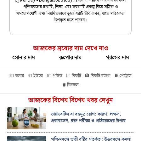
Ujjwal Dey - BengalJobStudy.in এর প্রতিষ্ঠাতা ও প্রধান লেখক।
পশ্চিমবঙ্গের চাকরি, শিক্ষা এবং সরকারি প্রকল্প নিয়ে সঠিক ও
সময়োপযোগী তথ্য নিয়মিতভাবে তুলে ধরাই তাঁর লক্ষ্য, যাতে পাঠকেরা
উপকৃত হতে পারেন।
আজকের দ্রব্যের দাম দেখে নাও
সোনার দাম
রূপোর দাম
গ্যাসের দাম
💵 ডলার
💶 ইউরো
💷 পাউন্ড
📈 নিফটি
🏦 নিফটি ব্যাংক
⛽ পেট্রোল
🛢️ ডিজেল
আজকের বিশেষ বিশেষ খবর দেখুন
ডায়াবেটিস বা বহুমূত্র রোগ: কারণ, লক্ষণ,
প্রকারভেদ, রক্ত পরীক্ষা ও প্রতিরোধের উপায়
পশ্চিমবঙ্গে ভারী বৃষ্টির সতর্কতা: উত্তরবঙ্গে কমলা