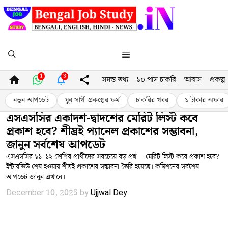
Skip
to
content
Menu
1
3
সমস্ত তথ্য
১০ পাস চাকরি
আবাস
প্রকল্প
নতুন আপডেট
যুব সাথী প্রকল্পের ফর্ম
চাকরির খবর
১ টাকার অফার
এসএসসির একাদশ-দ্বাদশের মেরিট লিস্ট কবে
প্রকাশ হবে? শীঘ্রই প্যানেল প্রকাশের সম্ভাবনা,
জানুন সর্বশেষ আপডেট
এসএসসির ১১–১২ শ্রেণির প্রার্থীদের সবচেয়ে বড় প্রশ্ন— মেরিট লিস্ট কবে প্রকাশ হবে?
ইন্টারভিউ শেষ হওয়ায় শীঘ্রই প্রকাশের সম্ভাবনা তৈরি হয়েছে। কমিশনের সর্বশেষ
আপডেট জানুন এখানে।
December 10, 2025
by
Ujjwal Dey