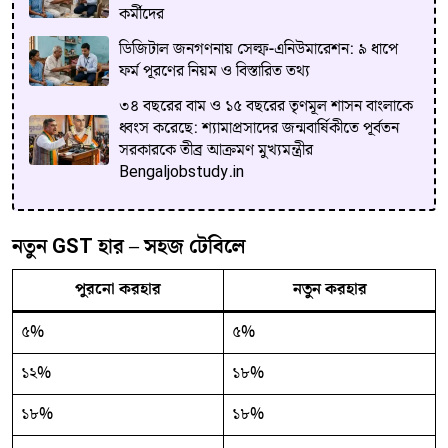
কর্মীদের
ডিজিটাল জনগণনায় সেল্ফ-এনিউমারেশন: ৯ ধাপে
ফর্ম পূরণের নিয়ম ও বিস্তারিত তথ্য
৩৪ বছরের বাম ও ১৫ বছরের তৃণমূল শাসন বাংলাকে
ধ্বংস করেছে: শ্যামাপ্রসাদের জন্মবার্ষিকীতে পূর্বতন
সরকারকে তীব্র আক্রমণ মুখ্যমন্ত্রীর
Bengaljobstudy.in
নতুন GST হার – সহজ টেবিলে
পুরনো করহার
নতুন করহার
৫%
৫%
১২%
১৮%
১৮%
১৮%