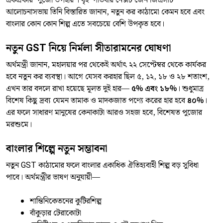
একপ্রকার ‘পুজো উপহার’। বৃহস্পতিবার নেক্সট জেন জিএসটি
আলোচনাসভায় তিনি বিস্তারিত জানান, নতুন কর কাঠামো কেমন হবে এবং
বাংলার কোন কোন শিল্প এতে সবচেয়ে বেশি উপকৃত হবে।
নতুন GST নিয়ে নির্মলা সীতারামনের ঘোষণা
অর্থমন্ত্রী জানান, মহালয়ার পর থেকেই অর্থাৎ ২২ সেপ্টেম্বর থেকে কার্যকর
হবে নতুন কর ব্যবস্থা। আগে যেসব করহার ছিল ৫, ১২, ১৮ ও ২৮ শতাংশ,
এখন তার বদলে রাখা হয়েছে মূলত দুই হার—
৫% এবং ১৮%
। শুধুমাত্র
বিশেষ কিছু দ্রব্য যেমন তামাক ও মাদকজাত পণ্যে করের হার হবে
৪০%
।
এর ফলে সাধারণ মানুষের কেনাকাটা আরও সহজ হবে, বিশেষত পুজোর
মরশুমে।
বাংলার শিল্পে নতুন সম্ভাবনা
নতুন GST কাঠামোর ফলে বাংলার একাধিক ঐতিহ্যবাহী শিল্প বড় সুবিধা
পাবে। অর্থমন্ত্রীর ভাষণ অনুযায়ী—
শান্তিনিকেতনের কুটিরশিল্প
বাঁকুড়ার টেরাকোটা