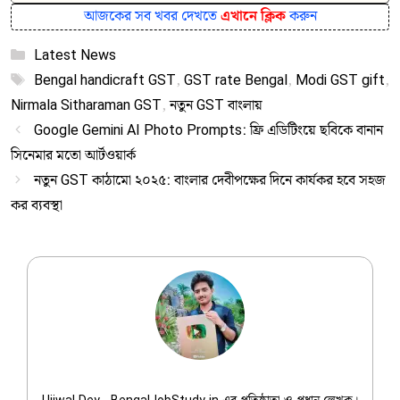
আজকের সব খবর দেখতে
এখানে ক্লিক
করুন
Categories
Latest News
Tags
Bengal handicraft GST
,
GST rate Bengal
,
Modi GST gift
,
Nirmala Sitharaman GST
,
নতুন GST বাংলায়
Google Gemini AI Photo Prompts: ফ্রি এডিটিংয়ে ছবিকে বানান
সিনেমার মতো আর্টওয়ার্ক
নতুন GST কাঠামো ২০২৫: বাংলার দেবীপক্ষের দিনে কার্যকর হবে সহজ
কর ব্যবস্থা
Ujjwal Dey