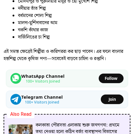
মেদিনীপুর ও পুরুলিয়ার মাদুর ও ছৌ মুখোশ শিল্প
নদীয়ার তাঁত শিল্প
বর্ধমানের শোলা শিল্প
মালদা-মুর্শিদাবাদের আম
নকশি কাঁথার কাজ
দার্জিলিঙের চা শিল্প
এই সমস্ত ক্ষেত্রেই শিল্পীরা ও কারিগররা কর ছাড় পাবেন। এর ফলে বাংলার
হস্তশিল্প থেকে কৃষিজ পণ্য—সবেতেই বাড়বে চাহিদা ও রপ্তানি।
WhatsApp Channel
Follow
100+ Visitors Joined
Telegram Channel
Join
100+ Visitors Joined
Also Read
কলকাতা পৌরসভা এলাকায় শুরু জনগণনা: প্রথমে
তথ্য নেওয়া হলো কঠিন বর্জ্য ব্যবস্থাপনা বিভাগের