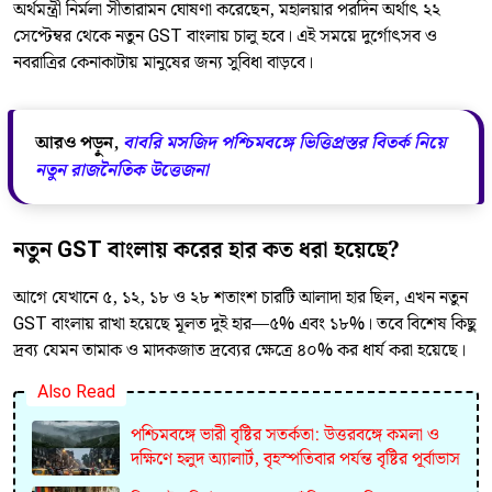
অর্থমন্ত্রী নির্মলা সীতারামন ঘোষণা করেছেন, মহালয়ার পরদিন অর্থাৎ ২২
সেপ্টেম্বর থেকে নতুন GST বাংলায় চালু হবে। এই সময়ে দুর্গোৎসব ও
নবরাত্রির কেনাকাটায় মানুষের জন্য সুবিধা বাড়বে।
আরও পড়ুন,
বাবরি মসজিদ পশ্চিমবঙ্গে ভিত্তিপ্রস্তর বিতর্ক নিয়ে
নতুন রাজনৈতিক উত্তেজনা
নতুন GST বাংলায় করের হার কত ধরা হয়েছে?
আগে যেখানে ৫, ১২, ১৮ ও ২৮ শতাংশ চারটি আলাদা হার ছিল, এখন নতুন
GST বাংলায় রাখা হয়েছে মূলত দুই হার—৫% এবং ১৮%। তবে বিশেষ কিছু
দ্রব্য যেমন তামাক ও মাদকজাত দ্রব্যের ক্ষেত্রে ৪০% কর ধার্য করা হয়েছে।
Also Read
পশ্চিমবঙ্গে ভারী বৃষ্টির সতর্কতা: উত্তরবঙ্গে কমলা ও
দক্ষিণে হলুদ অ্যালার্ট, বৃহস্পতিবার পর্যন্ত বৃষ্টির পূর্বাভাস