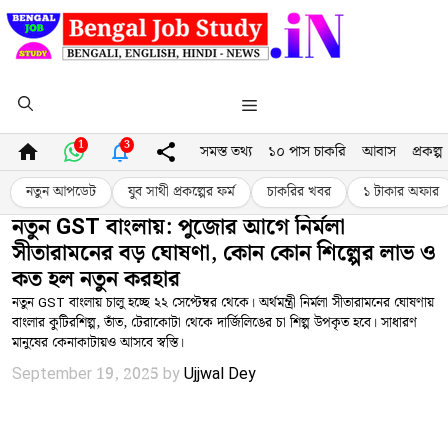
Skip
to
content
Menu
1
3
সমস্ত তথ্য
১০ পাস চাকরি
আবাস
প্রকল্প
নতুন আপডেট
যুব সাথী প্রকল্পের ফর্ম
চাকরির খবর
১ টাকার অফার
নতুন GST বাংলায়: পুজোর আগে নির্মলা
সীতারামনের বড় ঘোষণা, কোন কোন শিল্পের লাভ ও
কত হল নতুন করহার
নতুন GST বাংলায় চালু হচ্ছে ২২ সেপ্টেম্বর থেকে। অর্থমন্ত্রী নির্মলা সীতারামনের ঘোষণায়
বাংলার কুটিরশিল্প, তাঁত, টেরাকোটা থেকে দার্জিলিঙের চা শিল্প উপকৃত হবে। সাধারণ
মানুষের কেনাকাটায়ও আসবে স্বস্তি।
September 19, 2025
by
Ujjwal Dey