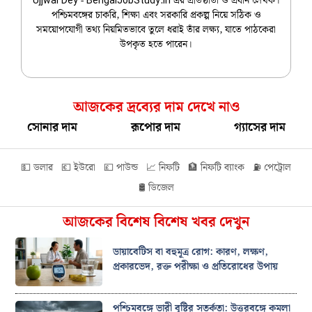
Ujjwal Dey - BengalJobStudy.in এর প্রতিষ্ঠাতা ও প্রধান লেখক।
পশ্চিমবঙ্গের চাকরি, শিক্ষা এবং সরকারি প্রকল্প নিয়ে সঠিক ও
সময়োপযোগী তথ্য নিয়মিতভাবে তুলে ধরাই তাঁর লক্ষ্য, যাতে পাঠকেরা
উপকৃত হতে পারেন।
আজকের দ্রব্যের দাম দেখে নাও
সোনার দাম
রূপোর দাম
গ্যাসের দাম
💵 ডলার
💶 ইউরো
💷 পাউন্ড
📈 নিফটি
🏦 নিফটি ব্যাংক
⛽ পেট্রোল
🛢️ ডিজেল
আজকের বিশেষ বিশেষ খবর দেখুন
ডায়াবেটিস বা বহুমূত্র রোগ: কারণ, লক্ষণ,
প্রকারভেদ, রক্ত পরীক্ষা ও প্রতিরোধের উপায়
পশ্চিমবঙ্গে ভারী বৃষ্টির সতর্কতা: উত্তরবঙ্গে কমলা