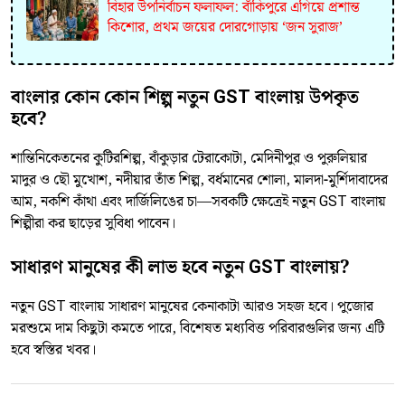
বিহার উপনির্বাচন ফলাফল: বাঁকিপুরে এগিয়ে প্রশান্ত
কিশোর, প্রথম জয়ের দোরগোড়ায় ‘জন সুরাজ’
বাংলার কোন কোন শিল্প নতুন GST বাংলায় উপকৃত
হবে?
শান্তিনিকেতনের কুটিরশিল্প, বাঁকুড়ার টেরাকোটা, মেদিনীপুর ও পুরুলিয়ার
মাদুর ও ছৌ মুখোশ, নদীয়ার তাঁত শিল্প, বর্ধমানের শোলা, মালদা-মুর্শিদাবাদের
আম, নকশি কাঁথা এবং দার্জিলিঙের চা—সবকটি ক্ষেত্রেই নতুন GST বাংলায়
শিল্পীরা কর ছাড়ের সুবিধা পাবেন।
সাধারণ মানুষের কী লাভ হবে নতুন GST বাংলায়?
নতুন GST বাংলায় সাধারণ মানুষের কেনাকাটা আরও সহজ হবে। পুজোর
মরশুমে দাম কিছুটা কমতে পারে, বিশেষত মধ্যবিত্ত পরিবারগুলির জন্য এটি
হবে স্বস্তির খবর।