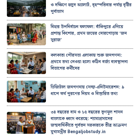
ও দক্ষিণে হলুদ অ্যালার্ট, বৃহস্পতিবার পর্যন্ত বৃষ্টির
পূর্বাভাস
বিহার উপনির্বাচন ফলাফল: বাঁকিপুরে এগিয়ে
প্রশান্ত কিশোর, প্রথম জয়ের দোরগোড়ায় ‘জন
সুরাজ’
কলকাতা পৌরসভা এলাকায় শুরু জনগণনা:
প্রথমে তথ্য নেওয়া হলো কঠিন বর্জ্য ব্যবস্থাপনা
বিভাগের কর্মীদের
ডিজিটাল জনগণনায় সেল্ফ-এনিউমারেশন: ৯
ধাপে ফর্ম পূরণের নিয়ম ও বিস্তারিত তথ্য
৩৪ বছরের বাম ও ১৫ বছরের তৃণমূল শাসন
বাংলাকে ধ্বংস করেছে: শ্যামাপ্রসাদের
জন্মবার্ষিকীতে পূর্বতন সরকারকে তীব্র আক্রমণ
মুখ্যমন্ত্রীর Bengaljobstudy.in