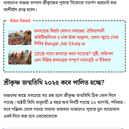
থাকলেও ভক্তরা ভগবান শ্রীকৃষ্ণের পূজায় নিজেকে সমর্পণ করলেই তার
আশীর্বাদ প্রাপ্ত হবেন।
Also Read
রথযাত্রায় বিরাট ঘোষণা নবান্নের! ঐতিহ্যশালী
কমিটিগুলিকে ৫ লক্ষ টাকা অনুদান, জেলা জুড়ে সেবা
শিবির Bengal Job Study.in
2026 সালে রথযাত্রা কবে পড়েছে? পুরী, বারিপদা
এবং দিল্লির রথযাত্রার সম্পূর্ণ সময়সূচি ও ইতিহাস
শ্রীকৃষ্ণ জন্মতিথি ২০২৫ কবে পালিত হচ্ছে?
ভক্তদের কাছে সবচেয়ে বড় প্রশ্ন হলো শ্রীকৃষ্ণ জন্মতিথি ঠিক কোন দিনে
পড়ছে। অষ্টমী তিথি অনুযায়ী এ বছর শুভ দিনটি পড়ছে ১৬ আগস্ট, শনিবার।
তবে পঞ্জিকা ভেদে সময়ে সামান্য তারতম্য থাকলেও পূজার মূল আয়োজন
একই দিনে করা হবে।কেকেজেজে