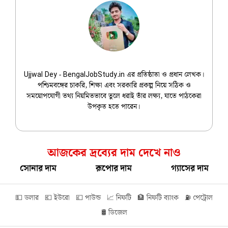
Ujjwal Dey
Ujjwal Dey - BengalJobStudy.in এর প্রতিষ্ঠাতা ও প্রধান লেখক।
পশ্চিমবঙ্গের চাকরি, শিক্ষা এবং সরকারি প্রকল্প নিয়ে সঠিক ও
সময়োপযোগী তথ্য নিয়মিতভাবে তুলে ধরাই তাঁর লক্ষ্য, যাতে পাঠকেরা
উপকৃত হতে পারেন।
আজকের দ্রব্যের দাম দেখে নাও
সোনার দাম
রূপোর দাম
গ্যাসের দাম
💵 ডলার
💶 ইউরো
💷 পাউন্ড
📈 নিফটি
🏦 নিফটি ব্যাংক
⛽ পেট্রোল
🛢️ ডিজেল