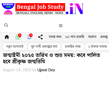
Skip
to
content
Menu
1
3
সমস্ত তথ্য
১০ পাস চাকরি
আবাস
প্রকল্প
নতুন আপডেট
যুব সাথী প্রকল্পের ফর্ম
চাকরির খবর
১ টাকার অফার
জন্মাষ্টমী ২০২৫ তারিখ ও শুভ সময়: কবে পালিত
হবে শ্রীকৃষ্ণ জন্মতিথি
August 16, 2025
by
Ujjwal Dey