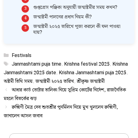
গুপ্তপ্রেস পঞ্জিকা অনুযায়ী জন্মাষ্টমীর সময় কখন?
জন্মাষ্টমী পালনের প্রধান নিয়ম কী?
জন্মাষ্টমী ২০২৫ তারিখে পূজা করলে কী ফল পাওয়া
যায়?
Categories
Festivals
Tags
Janmashtami puja time
,
Krishna festival 2025
,
Krishna
Janmashtami 2025 date
,
Krishna Janmashtami puja 2025
,
অষ্টমী তিথি সময়
,
জন্মাষ্টমী ২০২৫ তারিখ
,
শ্রীকৃষ্ণ জন্মাষ্টমী
আধার কার্ড ভোটার তালিকা নিয়ে সুপ্রিম কোর্টের নির্দেশ, রাজনৈতিক
মহলে বিতর্কের ঝড়
রুক্মিণী মৈত্র দেব শুভশ্রীর পুনর্মিলন নিয়ে মুখ খুললেন রুক্মিণী,
জানালেন আসল জবাব