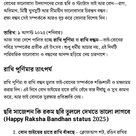
বোনের ভালোবাসা উদযাপনের সেরা ছবি ও স্ট্যাটাস ভাই আর বোন—রাগ,
অভিমান, মিষ্টি খুনসুটি আর সীমাহীন ভালোবাসার চিরন্তন বন্ধন।
রক্ষা বন্ধন সেই সম্পর্ককে আরও দৃঢ় করে তোলার বিশেষ দিন।
তারিখ:
৯ আগস্ট ২০২৫ (শনিবার)
আজ সারা দেশে পালিত হচ্ছে
রাখি পূর্ণিমা
বা
রাখি বন্ধন
—ভাই-বোনের
পবিত্র সম্পর্কের প্রতীক এই উৎসব। শুধু ধর্মীয় আচার নয়, এই দিনটি
পারিবারিক ভালোবাসা ও বন্ধনের আনন্দ ছড়িয়ে দেয় চারপাশে।
রাখি পূর্ণিমার তাৎপর্য
রাখি পূর্ণিমা বা রাখি বন্ধন মূলত ভাই-বোনের সম্পর্ককে শক্তিশালী ও মঙ্গলময়
করার দিন। এই দিনে বোন ভাইয়ের হাতে রাখি বেঁধে তার দীর্ঘায়ু ও সুখ কামনা
করে, আর ভাই বোনকে সুরক্ষার প্রতিশ্রুতি দেয়।
ছবি সাজেশন
কি রকম ছবি তুললে দেখতে ভালো লাগবে
(Happy Raksha Bandhan status 2025)
বোন ভাইয়ের হাতে রাখি বাঁধছে
– ক্লোজআপ শট, রঙিন রাখির