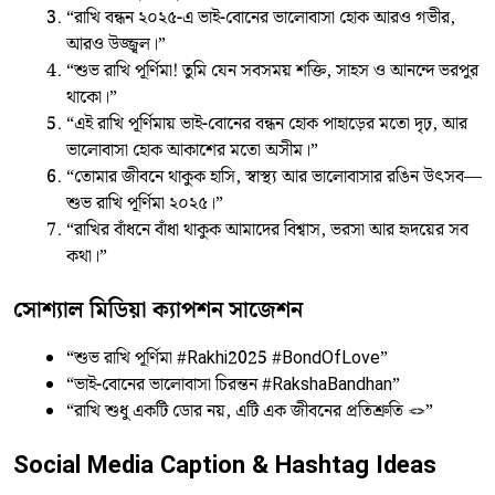
“রাখি বন্ধন ২০২৫-এ ভাই-বোনের ভালোবাসা হোক আরও গভীর,
আরও উজ্জ্বল।”
“শুভ রাখি পূর্ণিমা! তুমি যেন সবসময় শক্তি, সাহস ও আনন্দে ভরপুর
থাকো।”
“এই রাখি পূর্ণিমায় ভাই-বোনের বন্ধন হোক পাহাড়ের মতো দৃঢ়, আর
ভালোবাসা হোক আকাশের মতো অসীম।”
“তোমার জীবনে থাকুক হাসি, স্বাস্থ্য আর ভালোবাসার রঙিন উৎসব—
শুভ রাখি পূর্ণিমা ২০২৫।”
“রাখির বাঁধনে বাঁধা থাকুক আমাদের বিশ্বাস, ভরসা আর হৃদয়ের সব
কথা।”
সোশ্যাল মিডিয়া ক্যাপশন সাজেশন
“শুভ রাখি পূর্ণিমা #Rakhi2025 #BondOfLove”
“ভাই-বোনের ভালোবাসা চিরন্তন #RakshaBandhan”
“রাখি শুধু একটি ডোর নয়, এটি এক জীবনের প্রতিশ্রুতি 🪢”
Social Media Caption & Hashtag Ideas