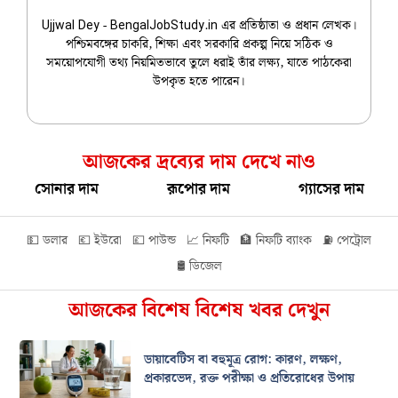
Ujjwal Dey - BengalJobStudy.in এর প্রতিষ্ঠাতা ও প্রধান লেখক।
পশ্চিমবঙ্গের চাকরি, শিক্ষা এবং সরকারি প্রকল্প নিয়ে সঠিক ও
সময়োপযোগী তথ্য নিয়মিতভাবে তুলে ধরাই তাঁর লক্ষ্য, যাতে পাঠকেরা
উপকৃত হতে পারেন।
আজকের দ্রব্যের দাম দেখে নাও
সোনার দাম
রূপোর দাম
গ্যাসের দাম
💵 ডলার
💶 ইউরো
💷 পাউন্ড
📈 নিফটি
🏦 নিফটি ব্যাংক
⛽ পেট্রোল
🛢️ ডিজেল
আজকের বিশেষ বিশেষ খবর দেখুন
ডায়াবেটিস বা বহুমূত্র রোগ: কারণ, লক্ষণ,
প্রকারভেদ, রক্ত পরীক্ষা ও প্রতিরোধের উপায়