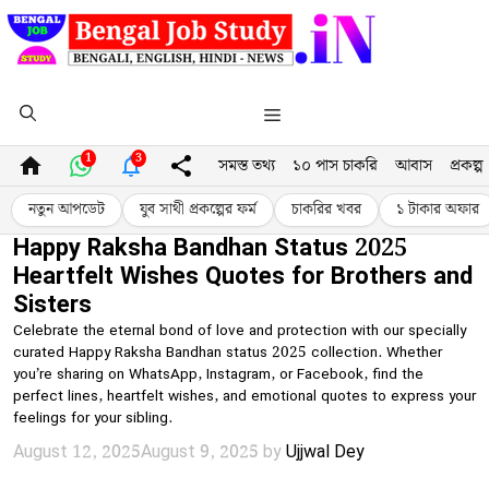
Skip
to
content
Menu
1
3
সমস্ত তথ্য
১০ পাস চাকরি
আবাস
প্রকল্প
নতুন আপডেট
যুব সাথী প্রকল্পের ফর্ম
চাকরির খবর
১ টাকার অফার
Happy Raksha Bandhan Status 2025
Heartfelt Wishes Quotes for Brothers and
Sisters
Celebrate the eternal bond of love and protection with our specially
curated Happy Raksha Bandhan status 2025 collection. Whether
you’re sharing on WhatsApp, Instagram, or Facebook, find the
perfect lines, heartfelt wishes, and emotional quotes to express your
feelings for your sibling.
August 12, 2025
August 9, 2025
by
Ujjwal Dey