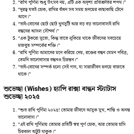
“রাখি পূর্ণিমা শুধু উৎসব নয়, এটি এক অদৃশ্য প্রতিশ্রুতির শপথ।”
“দূরত্ব যতই হোক, রাখির বাঁধন সব সময় হৃদয়ের কাছাকাছি টেনে
আনে।”
“ভাই-বোনের ছোট ছোট খুনসুটি আর বড় বড় ভালোবাসাই রাখি
বন্ধনের আসল সৌন্দর্য।”
“এক টুকরো সুতো, কিন্তু তাতে লুকিয়ে থাকে জীবনের সবচেয়ে
মজবুত সম্পর্কের শক্তি।”
“রাখি পূর্ণিমা আমাদের মনে করিয়ে দেয়, রক্তের বন্ধন যেমন পবিত্র,
তেমনি ভালোবাসার বন্ধনও চিরন্তন।”
“ভাই-বোনের সম্পর্ক হলো সেই গান, যা সারাজীবন হৃদয়ে বাজতে
থাকে।”
শুভেচ্ছা (Wishes) হ্যাপি রাক্সা বান্ধন স্ট্যাটাস
শুভেচ্ছা ২০২৫
“শুভ রাখি পূর্ণিমা ২০২৫! তোমার জীবনে আসুক সুখ, শান্তি ও অনন্ত
ভালোবাসা।”
“এই রাখি পূর্ণিমায় তোমার প্রতিটি স্বপ্ন পূর্ণ হোক, আর তোমার হাসি
চিরকাল অটুট থাকুক।”