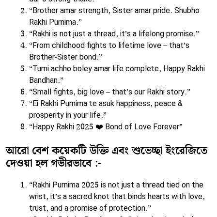
“Brother amar strength, Sister amar pride. Shubho
Rakhi Purnima.”
“Rakhi is not just a thread, it’s a lifelong promise.”
“From childhood fights to lifetime love – that’s
Brother-Sister bond.”
“Tumi achho boley amar life complete, Happy Rakhi
Bandhan.”
“Small fights, big love – that’s our Rakhi story.”
“Ei Rakhi Purnima te asuk happiness, peace &
prosperity in your life.”
“Happy Rakhi 2025 ❤️ Bond of Love Forever”
আরো বেশ কয়েকটি উক্তি এবং শুভেচ্ছা ইংরেজিতে
দেওয়া হল গভীরভাবে :-
“Rakhi Purnima 2025 is not just a thread tied on the
wrist, it’s a sacred knot that binds hearts with love,
trust, and a promise of protection.”