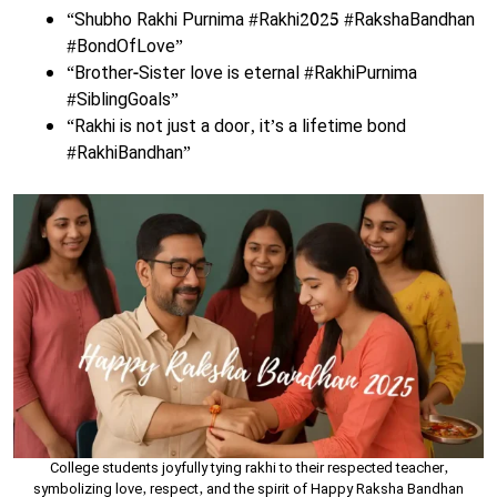
“Shubho Rakhi Purnima #Rakhi2025 #RakshaBandhan
#BondOfLove”
“Brother-Sister love is eternal #RakhiPurnima
#SiblingGoals”
“Rakhi is not just a door, it’s a lifetime bond
#RakhiBandhan”
College students joyfully tying rakhi to their respected teacher,
symbolizing love, respect, and the spirit of Happy Raksha Bandhan