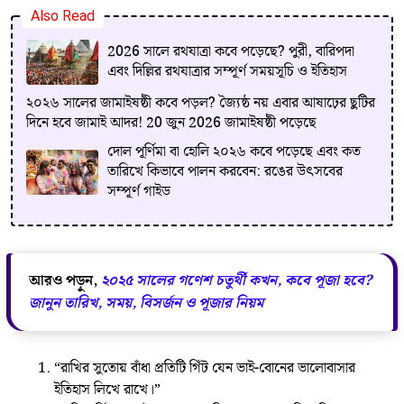
Also Read
2026 সালে রথযাত্রা কবে পড়েছে? পুরী, বারিপদা
এবং দিল্লির রথযাত্রার সম্পূর্ণ সময়সূচি ও ইতিহাস
২০২৬ সালের জামাইষষ্ঠী কবে পড়ল? জ্যৈষ্ঠ নয় এবার আষাঢ়ের ছুটির
দিনে হবে জামাই আদর! 20 জুন 2026 জামাইষষ্ঠী পড়েছে
দোল পূর্ণিমা বা হোলি ২০২৬ কবে পড়েছে এবং কত
তারিখে কিভাবে পালন করবেন: রঙের উৎসবের
সম্পূর্ণ গাইড
আরও পড়ুন,
২০২৫ সালের গণেশ চতুর্থী কখন, কবে পূজা হবে?
জানুন তারিখ, সময়, বিসর্জন ও পূজার নিয়ম
“রাখির সুতোয় বাঁধা প্রতিটি গিঁট যেন ভাই-বোনের ভালোবাসার
ইতিহাস লিখে রাখে।”