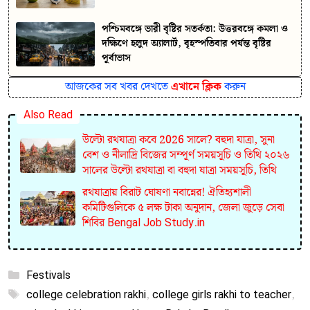
পশ্চিমবঙ্গে ভারী বৃষ্টির সতর্কতা: উত্তরবঙ্গে কমলা ও
দক্ষিণে হলুদ অ্যালার্ট, বৃহস্পতিবার পর্যন্ত বৃষ্টির
পূর্বাভাস
আজকের সব খবর দেখতে
এখানে ক্লিক
করুন
Also Read
উল্টো রথযাত্রা কবে 2026 সালে? বহুদা যাত্রা, সুনা
বেশ ও নীলাদ্রি বিজের সম্পূর্ণ সময়সূচি ও তিথি ২০২৬
সালের উল্টো রথযাত্রা বা বহুদা যাত্রা সময়সূচি, তিথি
রথযাত্রায় বিরাট ঘোষণা নবান্নের! ঐতিহ্যশালী
কমিটিগুলিকে ৫ লক্ষ টাকা অনুদান, জেলা জুড়ে সেবা
শিবির Bengal Job Study.in
Categories
Festivals
Tags
college celebration rakhi
,
college girls rakhi to teacher
,