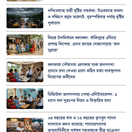
পশ্চিমবঙ্গে ভারী বৃষ্টির সতর্কতা: উত্তরবঙ্গে কমলা
ও দক্ষিণে হলুদ অ্যালার্ট, বৃহস্পতিবার পর্যন্ত বৃষ্টির
পূর্বাভাস
বিহার উপনির্বাচন ফলাফল: বাঁকিপুরে এগিয়ে
প্রশান্ত কিশোর, প্রথম জয়ের দোরগোড়ায় ‘জন
সুরাজ’
কলকাতা পৌরসভা এলাকায় শুরু জনগণনা:
প্রথমে তথ্য নেওয়া হলো কঠিন বর্জ্য ব্যবস্থাপনা
বিভাগের কর্মীদের
ডিজিটাল জনগণনায় সেল্ফ-এনিউমারেশন: ৯
ধাপে ফর্ম পূরণের নিয়ম ও বিস্তারিত তথ্য
৩৪ বছরের বাম ও ১৫ বছরের তৃণমূল শাসন
বাংলাকে ধ্বংস করেছে: শ্যামাপ্রসাদের
জন্মবার্ষিকীতে পূর্বতন সরকারকে তীব্র আক্রমণ