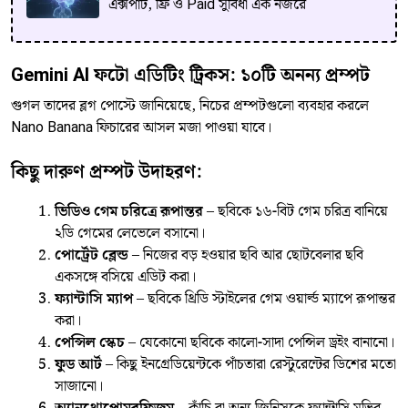
এক্সপার্ট, ফ্রি ও Paid সুবিধা এক নজরে
Gemini AI ফটো এডিটিং ট্রিকস: ১০টি অনন্য প্রম্পট
গুগল তাদের ব্লগ পোস্টে জানিয়েছে, নিচের প্রম্পটগুলো ব্যবহার করলে
Nano Banana ফিচারের আসল মজা পাওয়া যাবে।
কিছু দারুণ প্রম্পট উদাহরণ:
ভিডিও গেম চরিত্রে রূপান্তর
– ছবিকে ১৬-বিট গেম চরিত্র বানিয়ে
২ডি গেমের লেভেলে বসানো।
পোর্ট্রেট ব্লেন্ড
– নিজের বড় হওয়ার ছবি আর ছোটবেলার ছবি
একসঙ্গে বসিয়ে এডিট করা।
ফ্যান্টাসি ম্যাপ
– ছবিকে থ্রিডি স্টাইলের গেম ওয়ার্ল্ড ম্যাপে রূপান্তর
করা।
পেন্সিল স্কেচ
– যেকোনো ছবিকে কালো-সাদা পেন্সিল ড্রইং বানানো।
ফুড আর্ট
– কিছু ইনগ্রেডিয়েন্টকে পাঁচতারা রেস্টুরেন্টের ডিশের মতো
সাজানো।