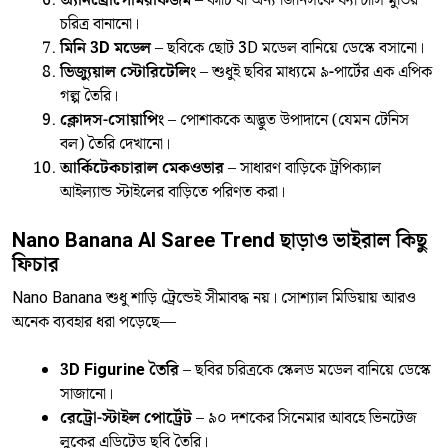
অ্যানথ্রোপোমরফিজম
– কাঁচি বা অন্য জিনিসকে ফ্যান্টাসি মুভির
চরিত্র বানানো।
মিনি 3D মডেল
– ছবিকে ছোট 3D মডেল বানিয়ে ডেস্কে বসানো।
ভিজ্যুয়াল স্টোরিটেলিং
– শুধুই ছবির মাধ্যমে ৯-পার্টের এক এপিক
গল্প তৈরি।
ক্লোদস-সোয়াপিং
– পোশাককে অদ্ভুত উপাদানে (যেমন টেনিস
বল) তৈরি দেখানো।
আর্কিটেকচারাল মেকওভার
– সাধারণ বাড়িকে ট্রপিক্যাল
আইল্যান্ড স্টাইলের বাড়িতে পরিণত করা।
Nano Banana AI Saree Trend ছাড়াও ভাইরাল কিছু
ফিচার
Nano Banana শুধু শাড়ি ট্রেন্ডেই সীমাবদ্ধ নয়। সোশ্যাল মিডিয়ায় আরও
অনেক ব্যবহার ধরা পড়েছে—
3D Figurine তৈরি
– ছবির চরিত্রকে স্কেলড মডেল বানিয়ে ডেস্কে
সাজানো।
রেট্রো-স্টাইল পোর্ট্রেট
– ৯০ দশকের সিনেমার আবহে ভিনটেজ
লুকের এডিটেড ছবি তৈরি।