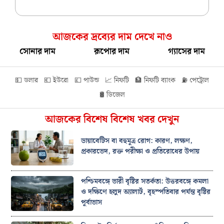
আজকের দ্রব্যের দাম দেখে নাও
সোনার দাম
রূপোর দাম
গ্যাসের দাম
💵 ডলার
💶 ইউরো
💷 পাউন্ড
📈 নিফটি
🏦 নিফটি ব্যাংক
⛽ পেট্রোল
🛢️ ডিজেল
আজকের বিশেষ বিশেষ খবর দেখুন
ডায়াবেটিস বা বহুমূত্র রোগ: কারণ, লক্ষণ,
প্রকারভেদ, রক্ত পরীক্ষা ও প্রতিরোধের উপায়
পশ্চিমবঙ্গে ভারী বৃষ্টির সতর্কতা: উত্তরবঙ্গে কমলা
ও দক্ষিণে হলুদ অ্যালার্ট, বৃহস্পতিবার পর্যন্ত বৃষ্টির
পূর্বাভাস