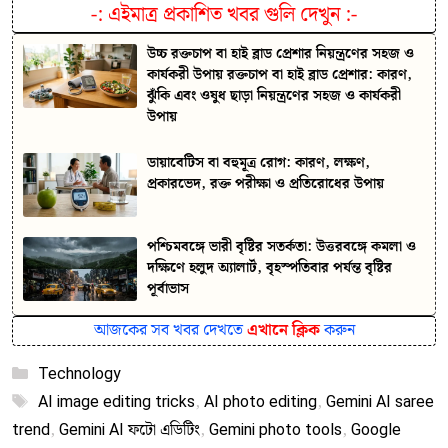
-:
এইমাত্র প্রকাশিত খবর গুলি দেখুন
:-
উচ্চ রক্তচাপ বা হাই ব্লাড প্রেশার নিয়ন্ত্রণের সহজ ও
কার্যকরী উপায় রক্তচাপ বা হাই ব্লাড প্রেশার: কারণ,
ঝুঁকি এবং ওষুধ ছাড়া নিয়ন্ত্রণের সহজ ও কার্যকরী
উপায়
ডায়াবেটিস বা বহুমূত্র রোগ: কারণ, লক্ষণ,
প্রকারভেদ, রক্ত পরীক্ষা ও প্রতিরোধের উপায়
পশ্চিমবঙ্গে ভারী বৃষ্টির সতর্কতা: উত্তরবঙ্গে কমলা ও
দক্ষিণে হলুদ অ্যালার্ট, বৃহস্পতিবার পর্যন্ত বৃষ্টির
পূর্বাভাস
আজকের সব খবর দেখতে
এখানে ক্লিক
করুন
Categories
Technology
Tags
AI image editing tricks
,
AI photo editing
,
Gemini AI saree
trend
,
Gemini AI ফটো এডিটিং
,
Gemini photo tools
,
Google