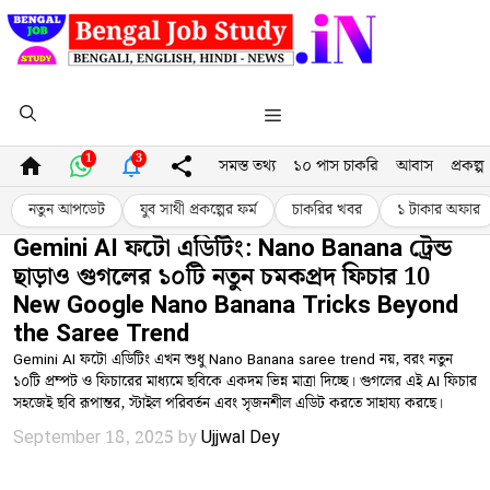
Skip
to
content
Menu
1
3
সমস্ত তথ্য
১০ পাস চাকরি
আবাস
প্রকল্প
নতুন আপডেট
যুব সাথী প্রকল্পের ফর্ম
চাকরির খবর
১ টাকার অফার
Gemini AI ফটো এডিটিং: Nano Banana ট্রেন্ড
ছাড়াও গুগলের ১০টি নতুন চমকপ্রদ ফিচার 10
New Google Nano Banana Tricks Beyond
the Saree Trend
Gemini AI ফটো এডিটিং এখন শুধু Nano Banana saree trend নয়, বরং নতুন
১০টি প্রম্পট ও ফিচারের মাধ্যমে ছবিকে একদম ভিন্ন মাত্রা দিচ্ছে। গুগলের এই AI ফিচার
সহজেই ছবি রূপান্তর, স্টাইল পরিবর্তন এবং সৃজনশীল এডিট করতে সাহায্য করছে।
September 18, 2025
by
Ujjwal Dey