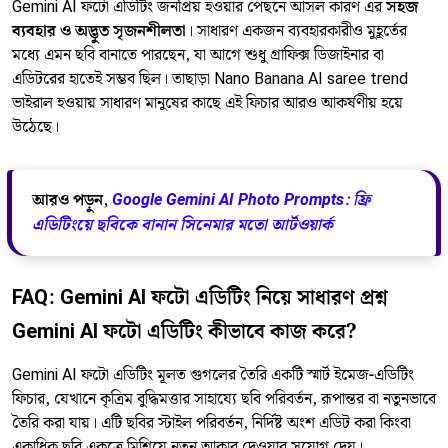
Gemini AI ফটো এডিটিং জনপ্রিয় হওয়ার পেছনে আসল কারণ এর
সহজ
ব্যবহার ও অদ্ভুত সৃজনশীলতা
। সাধারণ একজন ব্যবহারকারীও মুহূর্তের
মধ্যে এমন ছবি বানাতে পারছেন, যা আগে শুধু গ্রাফিক্স ডিজাইনার বা
এডিটরের হাতেই সম্ভব ছিল। তাছাড়া Nano Banana AI saree trend
ভাইরাল হওয়ায় সাধারণ মানুষের কাছে এই ফিচার আরও আকর্ষণীয় হয়ে
উঠেছে।
আরও পড়ুন,
Google Gemini AI Photo Prompts: ফ্রি
এডিটিংয়ে ছবিকে বানান সিনেমার মতো আর্টওয়ার্ক
FAQ: Gemini AI ফটো এডিটিং নিয়ে সাধারণ প্রশ্ন
Gemini AI ফটো এডিটিং কীভাবে কাজ করে?
Gemini AI ফটো এডিটিং মূলত গুগলের তৈরি একটি স্মার্ট ইমেজ-এডিটিং
ফিচার, যেখানে কৃত্রিম বুদ্ধিমত্তার সাহায্যে ছবি পরিবর্তন, রূপান্তর বা নতুনভাবে
তৈরি করা যায়। এটি ছবির স্টাইল পরিবর্তন, নির্দিষ্ট অংশ এডিট করা কিংবা
একাধিক ছবি একত্রে মিশিয়ে নতুন আকার দেওয়ার সুযোগ দেয়।