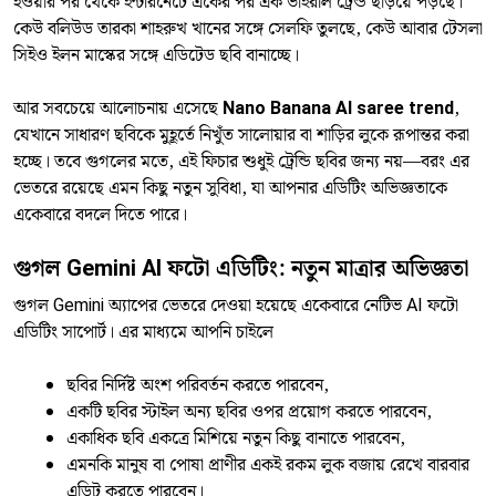
হওয়ার পর থেকে ইন্টারনেটে একের পর এক ভাইরাল ট্রেন্ড ছড়িয়ে পড়ছে।
কেউ বলিউড তারকা শাহরুখ খানের সঙ্গে সেলফি তুলছে, কেউ আবার টেসলা
সিইও ইলন মাস্কের সঙ্গে এডিটেড ছবি বানাচ্ছে।
আর সবচেয়ে আলোচনায় এসেছে
Nano Banana AI saree trend
,
যেখানে সাধারণ ছবিকে মুহূর্তে নিখুঁত সালোয়ার বা শাড়ির লুকে রূপান্তর করা
হচ্ছে। তবে গুগলের মতে, এই ফিচার শুধুই ট্রেন্ডি ছবির জন্য নয়—বরং এর
ভেতরে রয়েছে এমন কিছু নতুন সুবিধা, যা আপনার এডিটিং অভিজ্ঞতাকে
একেবারে বদলে দিতে পারে।
গুগল Gemini AI ফটো এডিটিং: নতুন মাত্রার অভিজ্ঞতা
গুগল Gemini অ্যাপের ভেতরে দেওয়া হয়েছে একেবারে নেটিভ AI ফটো
এডিটিং সাপোর্ট। এর মাধ্যমে আপনি চাইলে
ছবির নির্দিষ্ট অংশ পরিবর্তন করতে পারবেন,
একটি ছবির স্টাইল অন্য ছবির ওপর প্রয়োগ করতে পারবেন,
একাধিক ছবি একত্রে মিশিয়ে নতুন কিছু বানাতে পারবেন,
এমনকি মানুষ বা পোষা প্রাণীর একই রকম লুক বজায় রেখে বারবার
এডিট করতে পারবেন।