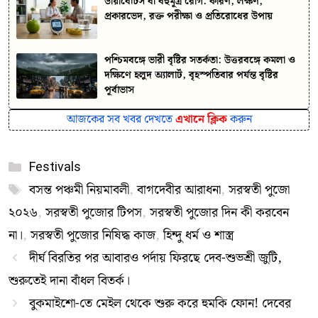
ডায়াবেটিস বা বহুমূত্র রোগ: কারণ, লক্ষণ,
প্রকারভেদ, রক্ত পরীক্ষা ও প্রতিরোধের উপায়
পশ্চিমবঙ্গে ভারী বৃষ্টির সতর্কতা: উত্তরবঙ্গে কমলা ও
দক্ষিণে হলুদ অ্যালার্ট, বৃহস্পতিবার পর্যন্ত বৃষ্টির
পূর্বাভাস
আজকের সব খবর দেখতে
এখানে ক্লিক
করুন
Categories
Festivals
Tags
বসন্ত পঞ্চমী নিয়মাবলী
,
বাগদেবীর আরাধনা
,
সরস্বতী পুজো
২০২৬
,
সরস্বতী পুজোর টিপস
,
সরস্বতী পুজোর দিন কী করবেন
না।
,
সরস্বতী পুজোর নিষিদ্ধ কাজ
,
হিন্দু ধর্ম ও শাস্ত্র
দীর্ঘ বিরতির পর আবারও পর্দায় ফিরছে দেব-শুভশ্রী জুটি,
শুরুতেই দানা বাঁধল বিতর্ক।
বুকমাইশো-তে মেইল থেকে শুরু করে হুমকি ফোন! দেবের