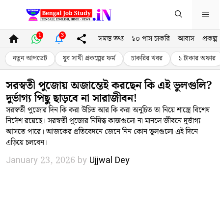
Skip
Me
to
content
1
3
সমস্ত তথ্য
১০ পাস চাকরি
আবাস
প্রকল্প
নতুন আপডেট
যুব সাথী প্রকল্পের ফর্ম
চাকরির খবর
১ টাকার অফার
সরস্বতী পুজোয় অজান্তেই করছেন কি এই ভুলগুলি?
দুর্ভাগ্য পিছু ছাড়বে না সারাজীবন!
সরস্বতী পুজোর দিন কি করা উচিত আর কি করা অনুচিত তা নিয়ে শাস্ত্রে বিশেষ
নির্দেশ রয়েছে। সরস্বতী পুজোর নিষিদ্ধ কাজগুলো না মানলে জীবনে দুর্ভাগ্য
আসতে পারে। আজকের প্রতিবেদনে জেনে নিন কোন ভুলগুলো এই দিনে
এড়িয়ে চলবেন।
January 23, 2026
by
Ujjwal Dey