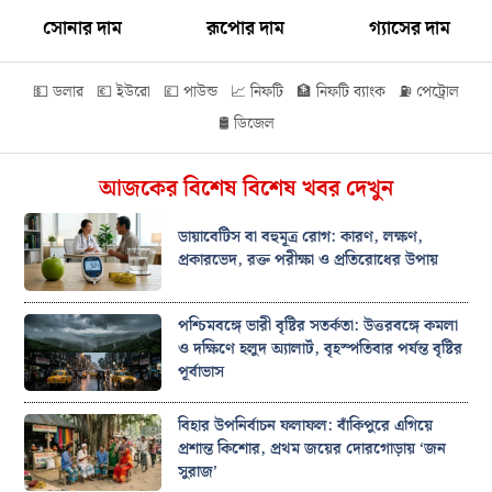
সোনার দাম
রূপোর দাম
গ্যাসের দাম
💵 ডলার
💶 ইউরো
💷 পাউন্ড
📈 নিফটি
🏦 নিফটি ব্যাংক
⛽ পেট্রোল
🛢️ ডিজেল
আজকের বিশেষ বিশেষ খবর দেখুন
ডায়াবেটিস বা বহুমূত্র রোগ: কারণ, লক্ষণ,
প্রকারভেদ, রক্ত পরীক্ষা ও প্রতিরোধের উপায়
পশ্চিমবঙ্গে ভারী বৃষ্টির সতর্কতা: উত্তরবঙ্গে কমলা
ও দক্ষিণে হলুদ অ্যালার্ট, বৃহস্পতিবার পর্যন্ত বৃষ্টির
পূর্বাভাস
বিহার উপনির্বাচন ফলাফল: বাঁকিপুরে এগিয়ে
প্রশান্ত কিশোর, প্রথম জয়ের দোরগোড়ায় ‘জন
সুরাজ’