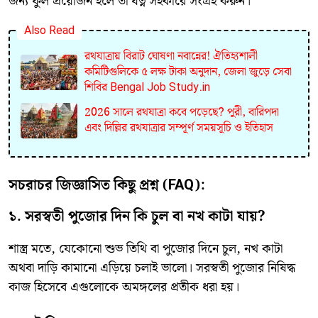
জন্য ফুল প্রয়োজন হলে তা যত্ন সহকারে সংগ্রহ করুন।
Also Read
রথযাত্রায় বিরাট ঘোষণা নবান্নের! ঐতিহ্যশালী
কমিটিগুলিকে ৫ লক্ষ টাকা অনুদান, জেলা জুড়ে সেবা
শিবির Bengal Job Study.in
2026 সালে রথযাত্রা কবে পড়েছে? পুরী, বারিপদা
এবং দিল্লির রথযাত্রার সম্পূর্ণ সময়সূচি ও ইতিহাস
সচরাচর জিজ্ঞাসিত কিছু প্রশ্ন (FAQ):
১. সরস্বতী পুজোর দিন কি চুল বা নখ কাটা যায়?
শাস্ত্র মতে, যেকোনো শুভ তিথি বা পুজোর দিনে চুল, নখ কাটা
অথবা দাড়ি কামানো এড়িয়ে চলাই ভালো। সরস্বতী পুজোর নিষিদ্ধ
কাজ হিসেবে এগুলোকে অমঙ্গলের প্রতীক ধরা হয়।