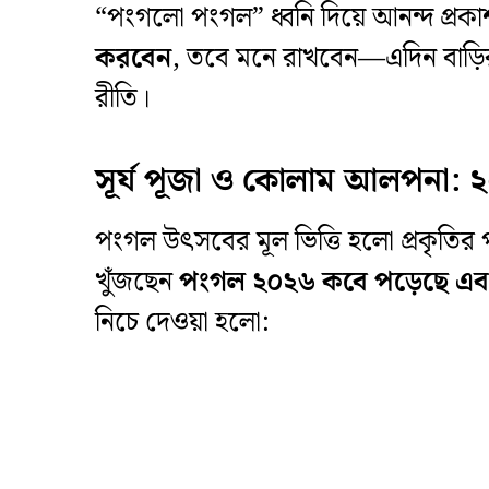
“পংগলো পংগল” ধ্বনি দিয়ে আনন্দ প্র
করবেন
, তবে মনে রাখবেন—এদিন বাড়ির
রীতি।
সূর্য পূজা ও কোলাম আলপনা: 
​পংগল উৎসবের মূল ভিত্তি হলো প্রকৃত
খুঁজছেন
পংগল ২০২৬ কবে পড়েছে এব
নিচে দেওয়া হলো: