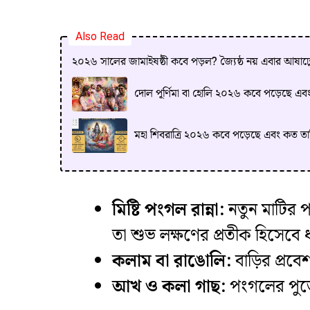
Also Read
২০২৬ সালের জামাইষষ্ঠী কবে পড়ল? জ্যৈষ্ঠ নয় এবার আষাঢ়
দোল পূর্ণিমা বা হোলি ২০২৬ কবে পড়েছে এব
মহা শিবরাত্রি ২০২৬ কবে পড়েছে এবং কত ত
মিষ্টি পংগল রান্না:
নতুন মাটির প
তা শুভ লক্ষণের প্রতীক হিসেবে 
কলাম বা রাঙোলি:
বাড়ির প্রবে
আখ ও কলা গাছ:
পংগলের পুজোয়