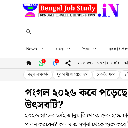
Skip
to
content
News
বাংলা
শিক্ষা
সরকারি প্রকল
1
3
সমস্ত তথ্য
১০ পাস চাকরি
আ
নতুন আপডেট
যুব সাথী প্রকল্পের ফর্ম
চাকরির খবর
১ 
পংগল ২০২৬ কবে পড়েছে 
উৎসবটি?
২০২৬ সালের ১৪ই জানুয়ারি থেকে শুরু হচ্ছ
পালন করবেন? কলাম আলপনা থেকে শুরু করে মিষ্ট