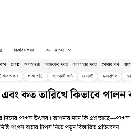
্প
চাকরির খবর
অন্যান্য তথ্য
বাস
প্রকল্প
আবহাওয়া
আজকের খবর
কলকাতার খবর
সোনার দাম
বাসে
টাকার অফার
পাকা বাড়ি
অ্যাডমিট কার্ড
রেজাল্ট
স্কলারশিপ
যো
এবং কত তারিখে কিভাবে পালন কর
ে চার দিনের পংগল উৎসব। আপনার মনে কি প্রশ্ন আছে—পংগ
ি পংগল রান্নার টিপস নিয়ে পড়ুন বিস্তারিত প্রতিবেদন।