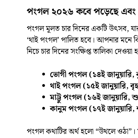
পংগল ২০২৬ কবে পড়েছে এবং কত
​পংগল মূলত চার দিনের একটি উৎসব, যার 
‘থাই পংগল’ পালিত হবে। আপনার মনে কি 
নিচে চার দিনের সংক্ষিপ্ত তালিকা দেওয়া 
ভোগী পংগল (১৪ই জানুয়ারি, 
থাই পংগল (১৫ই জানুয়ারি, বৃ
মাট্টু পংগল (১৬ই জানুয়ারি, শ
কানুম পংগল (১৭ই জানুয়ারি,
​পংগল কথাটির অর্থ হলো “উথলে ওঠা”। মা