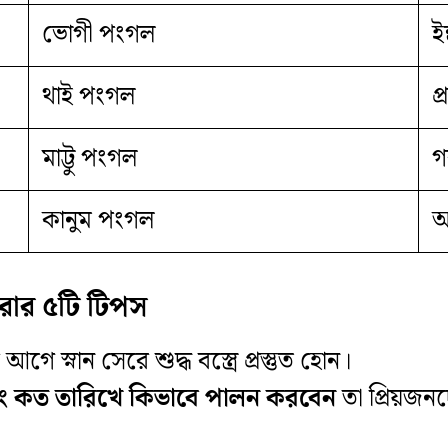
ভোগী পংগল
ই
থাই পংগল
প
মাট্টু পংগল
গ
কানুম পংগল
আ
রার ৫টি টিপস
আগে স্নান সেরে শুদ্ধ বস্ত্রে প্রস্তুত হোন।
ং কত তারিখে কিভাবে পালন করবেন
তা প্রিয়জন