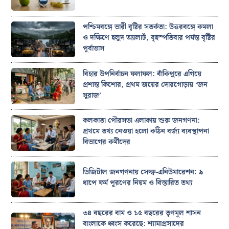
পশ্চিমবঙ্গে ভারী বৃষ্টির সতর্কতা: উত্তরবঙ্গে কমলা
ও দক্ষিণে হলুদ অ্যালার্ট, বৃহস্পতিবার পর্যন্ত বৃষ্টির
পূর্বাভাস
বিহার উপনির্বাচন ফলাফল: বাঁকিপুরে এগিয়ে
প্রশান্ত কিশোর, প্রথম জয়ের দোরগোড়ায় ‘জন
সুরাজ’
কলকাতা পৌরসভা এলাকায় শুরু জনগণনা:
প্রথমে তথ্য নেওয়া হলো কঠিন বর্জ্য ব্যবস্থাপনা
বিভাগের কর্মীদের
ডিজিটাল জনগণনায় সেল্ফ-এনিউমারেশন: ৯
ধাপে ফর্ম পূরণের নিয়ম ও বিস্তারিত তথ্য
৩৪ বছরের বাম ও ১৫ বছরের তৃণমূল শাসন
বাংলাকে ধ্বংস করেছে: শ্যামাপ্রসাদের