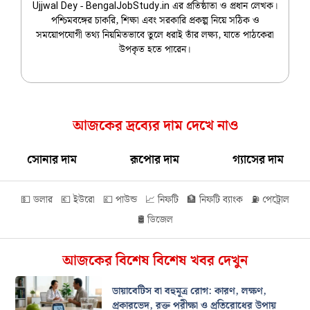
Ujjwal Dey - BengalJobStudy.in এর প্রতিষ্ঠাতা ও প্রধান লেখক।
পশ্চিমবঙ্গের চাকরি, শিক্ষা এবং সরকারি প্রকল্প নিয়ে সঠিক ও
সময়োপযোগী তথ্য নিয়মিতভাবে তুলে ধরাই তাঁর লক্ষ্য, যাতে পাঠকেরা
উপকৃত হতে পারেন।
আজকের দ্রব্যের দাম দেখে নাও
সোনার দাম
রূপোর দাম
গ্যাসের দাম
💵 ডলার
💶 ইউরো
💷 পাউন্ড
📈 নিফটি
🏦 নিফটি ব্যাংক
⛽ পেট্রোল
🛢️ ডিজেল
আজকের বিশেষ বিশেষ খবর দেখুন
ডায়াবেটিস বা বহুমূত্র রোগ: কারণ, লক্ষণ,
প্রকারভেদ, রক্ত পরীক্ষা ও প্রতিরোধের উপায়