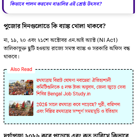
কিভাবে পালন করবেন বাঙালির এই শ্রেষ্ঠ উৎসব?
পুজোর দিনগুলোতে কি ব্যাঙ্ক খোলা থাকবে?
​না, ১৯, ২০ এবং ২১শে অক্টোবর এন.আই অ্যাক্ট (NI Act)
তালিকাভুক্ত ছুটি হওয়ায় রাজ্যে সমস্ত ব্যাঙ্ক ও সরকারি অফিস বন্ধ
থাকবে।
Also Read
রথযাত্রায় বিরাট ঘোষণা নবান্নের! ঐতিহ্যশালী
কমিটিগুলিকে ৫ লক্ষ টাকা অনুদান, জেলা জুড়ে সেবা
শিবির Bengal Job Study.in
2026 সালে রথযাত্রা কবে পড়েছে? পুরী, বারিপদা
এবং দিল্লির রথযাত্রার সম্পূর্ণ সময়সূচি ও ইতিহাস
দুর্গাপূজা ২০২৬ কবে পড়েছে এবং কত তারিখে কিভাবে