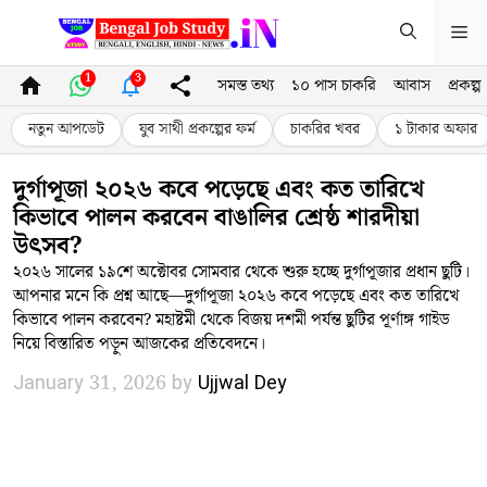
Skip
Me
to
content
1
3
সমস্ত তথ্য
১০ পাস চাকরি
আবাস
প্রকল্প
নতুন আপডেট
যুব সাথী প্রকল্পের ফর্ম
চাকরির খবর
১ টাকার অফার
দুর্গাপূজা ২০২৬ কবে পড়েছে এবং কত তারিখে
কিভাবে পালন করবেন বাঙালির শ্রেষ্ঠ শারদীয়া
উৎসব?
২০২৬ সালের ১৯শে অক্টোবর সোমবার থেকে শুরু হচ্ছে দুর্গাপূজার প্রধান ছুটি।
আপনার মনে কি প্রশ্ন আছে—দুর্গাপূজা ২০২৬ কবে পড়েছে এবং কত তারিখে
কিভাবে পালন করবেন? মহাষ্টমী থেকে বিজয় দশমী পর্যন্ত ছুটির পূর্ণাঙ্গ গাইড
নিয়ে বিস্তারিত পড়ুন আজকের প্রতিবেদনে।
January 31, 2026
by
Ujjwal Dey