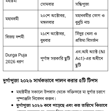
মহাষ্টমী
সোমবার
সন্ধিপূজা
২০শে অক্টোবর,
মহানবমীর ভোগ ও
মহানবমী
মঙ্গলবার
ধুনুচি নাচ
২১শে অক্টোবর,
সিঁদুর খেলা ও
বিজয় দশমী
বুধবার
প্রতিমা বিসর্জন
এন.আই অ্যাক্ট (NI
Durga Puja
পূর্ণাঙ্গ সরকারি ছুটি
Act)-এর অধীনে
2026 ধরণ
ছুটি
দুর্গাপূজা ২০২৬ সার্থকভাবে পালন করার ৫টি টিপস
​মহাষ্টমীর সকালে উপবাস থেকে ভক্তিভরে মা দুর্গার চরণে
পুষ্পাঞ্জলি নিবেদন করুন।
দুর্গাপূজা ২০২৬ কবে পড়েছে এবং কত তারিখে কিভাবে