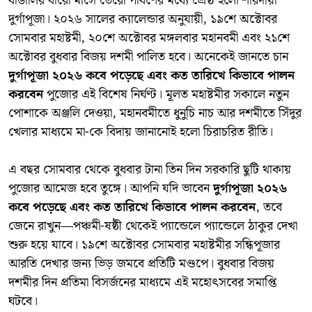
​বাঙালির বারো মাসে তেরো পার্বণের মধ্যে শ্রেষ্ঠ হলো শারদীয়া
দুর্গাপূজা। ২০২৬ সালের ক্যালেন্ডার অনুযায়ী, ১৯শে অক্টোবর
সোমবার মহাষ্টমী, ২০শে অক্টোবর মঙ্গলবার মহানবমী এবং ২১শে
অক্টোবর বুধবার বিজয় দশমী পালিত হবে। অনেকেই জানতে চান
দুর্গাপূজা ২০২৬ কবে পড়েছে এবং কত তারিখে কিভাবে পালন
করবেন
পুজোর এই বিশেষ নির্ঘণ্ট। মূলত মহাষ্টমীর সকালে নতুন
পোশাকে অঞ্জলি দেওয়া, মহানবমীতে ধুনুচি নাচ আর দশমীতে সিঁদুর
খেলার মাধ্যমে মা-কে বিদায় জানানোই হলো চিরাচরিত রীতি।
​এ বছর সোমবার থেকে বুধবার টানা তিন দিন সরকারি ছুটি থাকায়
পুজোর আমেজ হবে তুঙ্গে। আপনি যদি ভাবেন
দুর্গাপূজা ২০২৬
কবে পড়েছে এবং কত তারিখে কিভাবে পালন করবেন
, তবে
জেনে রাখুন—পঞ্চমী-ষষ্ঠী থেকেই প্যান্ডেলে প্যান্ডেলে ঠাকুর দেখা
শুরু হয়ে যাবে। ১৯শে অক্টোবর সোমবার মহাষ্টমীর সন্ধিপূজার
আরতি দেখার জন্য ভিড় জমবে প্রতিটি মণ্ডপে। বুধবার বিজয়
দশমীর দিন প্রতিমা বিসর্জনের মাধ্যমে এই মহোৎসবের সমাপ্তি
ঘটবে।