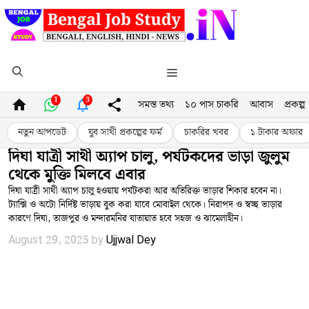
Skip
to
content
Menu
1
3
সমস্ত তথ্য
১০ পাস চাকরি
আবাস
প্রকল্প
নতুন আপডেট
যুব সাথী প্রকল্পের ফর্ম
চাকরির খবর
১ টাকার অফার
দিঘা যাত্রী সাথী অ্যাপ চালু, পর্যটকদের ভাড়া জুলুম
থেকে মুক্তি মিলবে এবার
দিঘা যাত্রী সাথী অ্যাপ চালু হওয়ায় পর্যটকরা আর অতিরিক্ত ভাড়ার শিকার হবেন না।
ট্যাক্সি ও অটো নির্দিষ্ট ভাড়ায় বুক করা যাবে মোবাইল থেকে। নিরাপদ ও স্বচ্ছ ভাড়ার
কারণে দিঘা, তাজপুর ও মন্দারমনির যাতায়াত হবে সহজ ও ঝামেলাহীন।
August 29, 2025
by
Ujjwal Dey