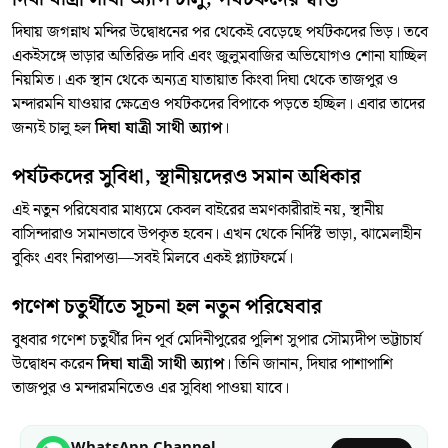
দিঘায় জগন্নাথ মন্দির উদ্বোধনের পর থেকেই বেড়েছে পর্যটকদের ভিড়। তবে
একইসঙ্গে ভাড়ার অতিরিক্ত দাবি এবং জুলুমবাজির অভিযোগও শোনা যাচ্ছিল
নিয়মিত। এক স্থান থেকে অন্যত্র যাতায়াত কিংবা দিঘা থেকে তাজপুর ও
মন্দারমনি যাওয়ার ক্ষেত্রেও পর্যটকদের বিপাকে পড়তে হচ্ছিল। এবার তাদের
জন্যই চালু হল
দিঘা যাত্রী সাথী অ্যাপ
।
পর্যটকদের সুবিধা, স্থানীয়দেরও সমান অধিকার
এই নতুন পরিষেবার মাধ্যমে কেবল বাইরের ভ্রমণকারীরাই নয়, স্থানীয়
বাসিন্দারাও সমানভাবে উপকৃত হবেন। এখন থেকে নির্দিষ্ট ভাড়া, ঝামেলাহীন
বুকিং এবং নিরাপত্তা—সবই মিলবে একই প্ল্যাটফর্মে।
গণেশ চতুর্থীতে সূচনা হল নতুন পরিষেবার
বুধবার গণেশ চতুর্থীর দিন পূর্ব মেদিনীপুরের পুলিশ সুপার সৌম্যদীপ ভট্টাচার্য
উদ্বোধন করেন
দিঘা যাত্রী সাথী অ্যাপ
। তিনি জানান, দিঘার পাশাপাশি
তাজপুর ও মন্দারমনিতেও এর সুবিধা পাওয়া যাবে।
WhatsApp Channel