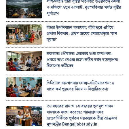
পশ্চিমবঙ্গে ভারী বৃষ্টির সতর্কতা: উত্তরবঙ্গে কমলা
ও দক্ষিণে হলুদ অ্যালার্ট, বৃহস্পতিবার পর্যন্ত বৃষ্টির
পূর্বাভাস
বিহার উপনির্বাচন ফলাফল: বাঁকিপুরে এগিয়ে
প্রশান্ত কিশোর, প্রথম জয়ের দোরগোড়ায় ‘জন
সুরাজ’
কলকাতা পৌরসভা এলাকায় শুরু জনগণনা:
প্রথমে তথ্য নেওয়া হলো কঠিন বর্জ্য ব্যবস্থাপনা
বিভাগের কর্মীদের
ডিজিটাল জনগণনায় সেল্ফ-এনিউমারেশন: ৯
ধাপে ফর্ম পূরণের নিয়ম ও বিস্তারিত তথ্য
৩৪ বছরের বাম ও ১৫ বছরের তৃণমূল শাসন
বাংলাকে ধ্বংস করেছে: শ্যামাপ্রসাদের
জন্মবার্ষিকীতে পূর্বতন সরকারকে তীব্র আক্রমণ
মুখ্যমন্ত্রীর Bengaljobstudy.in