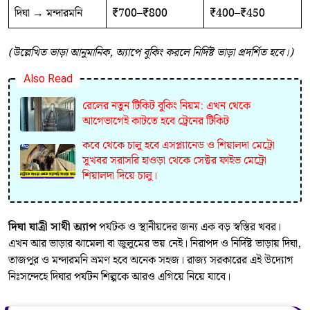
দিঘা → মন্দারমনি
₹700–₹800
₹400–₹450
(উল্লেখিত ভাড়া আনুমানিক, অ্যাপে বুকিং করলে নির্দিষ্ট ভাড়া প্রদর্শিত হবে।)
Also Read
রেলের নতুন টিকিট বুকিং নিয়ম: এখন থেকে
আগেভাগেই কাটতে হবে ট্রেনের টিকিট
কবে থেকে চালু হবে এসপ্ল্যানেড ও শিয়ালদা মেট্রো
সুখবর সরাসরি হাওড়া থেকে সেক্টর ফাইভ মেট্রো
শিয়ালদা দিয়ে চালু।
দিঘা যাত্রী সাথী অ্যাপ
পর্যটক ও স্থানীয়দের জন্য এক বড় স্বস্তির খবর।
এখন আর ভাড়ার ঝামেলা বা জুলুমের ভয় নেই। নিরাপদ ও নির্দিষ্ট ভাড়ায় দিঘা,
তাজপুর ও মন্দারমনি ভ্রমণ হবে অনেক সহজ। রাজ্য সরকারের এই উদ্যোগ
নিঃসন্দেহে দিঘার পর্যটন শিল্পকে আরও এগিয়ে নিয়ে যাবে।