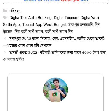
আজকের সব খবর দেখতে
এখানে ক্লিক
করুন
Categories
পরিবহন
Tags
Digha Taxi Auto Booking
,
Digha Tourism
,
Digha Yatri
Sathi App
,
Tourist App West Bengal
,
তাজপুর মন্দারমনি
,
দিঘা
ট্রাভেল
,
দিঘা যাত্রী সাথী অ্যাপ
,
যাত্রী সাথী অ্যাপ দিঘা
দুর্গাপূজা 2025 বাংলা সিনেমা: দেব, প্রসেনজিৎ, আবির থেকে শ্রাবন্তী
—পুজোয় কোন কোন ছবি দেখবেন
শ্রমশ্রী প্রকল্প 2025: পরিযায়ী শ্রমিকদের জন্য মাসে ৫০০০ টাকা ভাতা
ও আরও সুবিধা
Ujjwal Dey