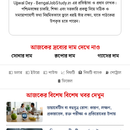
Ujjwal Dey - BengalJobStudy.in এর প্রতিষ্ঠাতা ও প্রধান লেখক।
পশ্চিমবঙ্গের চাকরি, শিক্ষা এবং সরকারি প্রকল্প নিয়ে সঠিক ও
সময়োপযোগী তথ্য নিয়মিতভাবে তুলে ধরাই তাঁর লক্ষ্য, যাতে পাঠকেরা
উপকৃত হতে পারেন।
আজকের দ্রব্যের দাম দেখে নাও
সোনার দাম
রূপোর দাম
গ্যাসের দাম
💵 ডলার
💶 ইউরো
💷 পাউন্ড
📈 নিফটি
🏦 নিফটি ব্যাংক
⛽ পেট্রোল
🛢️ ডিজেল
আজকের বিশেষ বিশেষ খবর দেখুন
ডায়াবেটিস বা বহুমূত্র রোগ: কারণ, লক্ষণ,
প্রকারভেদ, রক্ত পরীক্ষা ও প্রতিরোধের উপায়