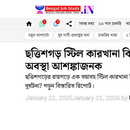
Skip
to
1
3
সমস্ত তথ্য
১০ পাস চাকরি
আ
content
নতুন আপডেট
যুব সাথী প্রকল্পের ফর্ম
চাকরির খবর
১ 
ছত্তিশগড় স্টিল কারখানা 
অবস্থা আশঙ্কাজনক
ছত্তিশগড়ের রায়গড়ে এক ভয়াবহ স্টিল কারখা
দুর্ঘটনা? পড়ুন বিস্তারিত রিপোর্ট।
January 22, 2026
January 22, 2026
by