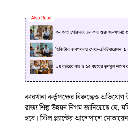
Also Read
কলকাতা পৌরসভা এলাকায় শুরু জনগণনা: প্রথমে
ডিজিটাল জনগণনায় সেল্ফ-এনিউমারেশন: ৯ ধাপ
৩৪ বছরের বাম ও ১৫ বছরের তৃণমূল শাসন বাংলা
কারখানা কর্তৃপক্ষের বিরুদ্ধেও অভিযোগ
রাজ্য শিল্প উন্নয়ন নিগম জানিয়েছে যে,
হবে। স্টিল প্ল্যান্টের আশেপাশে মোতায়েন