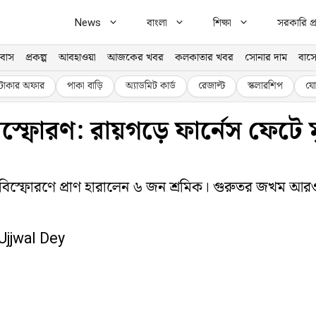
News
বাংলা
শিক্ষা
সরকারি প্র
বাস
প্রকল্প
আবহাওয়া
আজকের খবর
কলকাতার খবর
সোনার দাম
বাসে
টাকার অফার
পাকা বাড়ি
অ্যাডমিট কার্ড
রেজাল্ট
স্কলারশিপ
যো
বিস্ফোরণ: রায়গড়ে ফার্নেস ফেট
না বিস্ফোরণে প্রাণ হারালেন ৬ জন শ্রমিক। গুরুতর জখম আর
Ujjwal Dey