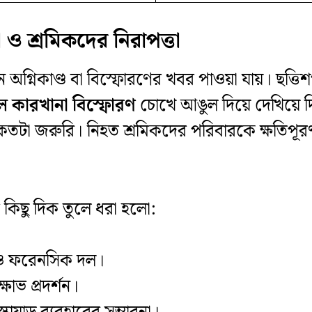
া ও শ্রমিকদের নিরাপত্তা
মন অগ্নিকাণ্ড বা বিস্ফোরণের খবর পাওয়া যায়। ছত
টিল কারখানা বিস্ফোরণ
চোখে আঙুল দিয়ে দেখিয়ে দ
িং কতটা জরুরি। নিহত শ্রমিকদের পরিবারকে ক্ষতিপূর
র কিছু দিক তুলে ধরা হলো:
িশ ও ফরেনসিক দল।
োভ প্রদর্শন।