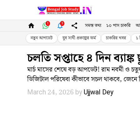
Skip
to
1
3
সমস্ত তথ্য
১০ পাস চাকরি
আ
content
নতুন আপডেট
যুব সাথী প্রকল্পের ফর্ম
চাকরির খবর
১ 
চলতি সপ্তাহে ৪ দিন ব্যাঙ
মার্চ মাসের শেষে বড় আপডেট! রাম নবমী ও চতুর্থ
ডিজিটাল পরিষেবা কীভাবে সচল থাকবে, জেনে নি
March 24, 2026
by
Ujjwal Dey