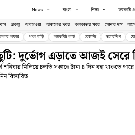
News
বাংলা
শিক্ষা
সরকারি প্র
বাস
প্রকল্প
আবহাওয়া
আজকের খবর
কলকাতার খবর
সোনার দাম
বাসে
টাকার অফার
পাকা বাড়ি
অ্যাডমিট কার্ড
রেজাল্ট
স্কলারশিপ
যো
্ক ছুটি: দুর্ভোগ এড়াতে আজই সের
 শনিবার মিলিয়ে চলতি সপ্তাহে টানা ৪ দিন বন্ধ থাকতে পারে 
ন বিস্তারিত