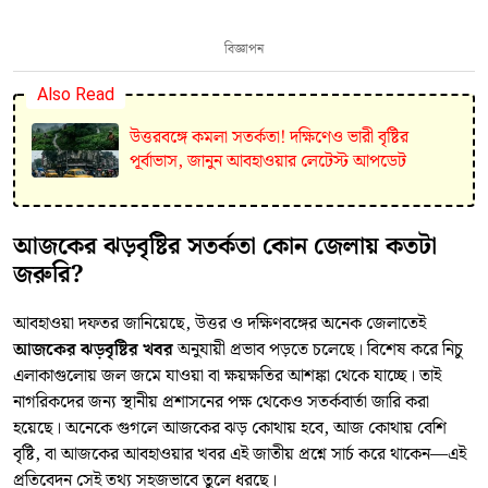
বিজ্ঞাপন
Also Read
উত্তরবঙ্গে কমলা সতর্কতা! দক্ষিণেও ভারী বৃষ্টির
পূর্বাভাস, জানুন আবহাওয়ার লেটেস্ট আপডেট
আজকের ঝড়বৃষ্টির সতর্কতা কোন জেলায় কতটা
জরুরি?
আবহাওয়া দফতর জানিয়েছে, উত্তর ও দক্ষিণবঙ্গের অনেক জেলাতেই
আজকের ঝড়বৃষ্টির খবর
অনুযায়ী প্রভাব পড়তে চলেছে। বিশেষ করে নিচু
এলাকাগুলোয় জল জমে যাওয়া বা ক্ষয়ক্ষতির আশঙ্কা থেকে যাচ্ছে। তাই
নাগরিকদের জন্য স্থানীয় প্রশাসনের পক্ষ থেকেও সতর্কবার্তা জারি করা
হয়েছে। অনেকে গুগলে আজকের ঝড় কোথায় হবে, আজ কোথায় বেশি
বৃষ্টি, বা আজকের আবহাওয়ার খবর এই জাতীয় প্রশ্নে সার্চ করে থাকেন—এই
প্রতিবেদন সেই তথ্য সহজভাবে তুলে ধরছে।