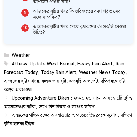
আপডেট পাওয়া যায়?
আজকের বৃষ্টির খবর কি ভবিষ্যতের বন্যা পূর্বাভাসের
সঙ্গে সম্পর্কিত?
আজকের বৃষ্টির খবর দেখে কৃষকদের কী প্রস্তুতি নেওয়া
উচিত?
Categories
Weather
Tags
Abhawa Update West Bengal
,
Heavy Rain Alert
,
Rain
Forecast Today
,
Today Rain Alert
,
Weather News Today
,
আজকের বৃষ্টির খবর
,
কলকাতায় বৃষ্টি
,
ঝড়বৃষ্টি আপডেট
,
দক্ষিণবঙ্গে বৃষ্টি
,
বঙ্গের আবহাওয়া
Upcoming Adventure Bikes : ২০২৫-২৬ সালে আসছে ৫টি দুর্দান্ত
অ্যাডভেঞ্চার বাইক, দেখে নিন ফিচার ও লঞ্চের তারিখ
আজকের পশ্চিমবঙ্গের আবহাওয়ার আপডেট: উত্তরবঙ্গে দুর্যোগ, দক্ষিণে
বৃষ্টির হালকা ইঙ্গিত