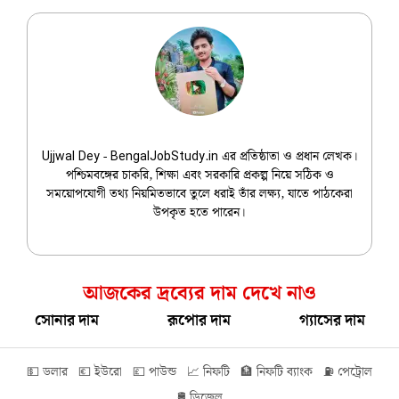
Ujjwal Dey
Ujjwal Dey - BengalJobStudy.in এর প্রতিষ্ঠাতা ও প্রধান লেখক।
পশ্চিমবঙ্গের চাকরি, শিক্ষা এবং সরকারি প্রকল্প নিয়ে সঠিক ও
সময়োপযোগী তথ্য নিয়মিতভাবে তুলে ধরাই তাঁর লক্ষ্য, যাতে পাঠকেরা
উপকৃত হতে পারেন।
আজকের দ্রব্যের দাম দেখে নাও
সোনার দাম
রূপোর দাম
গ্যাসের দাম
💵 ডলার
💶 ইউরো
💷 পাউন্ড
📈 নিফটি
🏦 নিফটি ব্যাংক
⛽ পেট্রোল
🛢️ ডিজেল