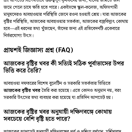
এই আপডেট বিশেষভাবে গুরুত্বপূর্ণ কৃষকদের জন্য, যাঁদের জমিতে জল
জমে গেলে চাষে ক্ষতি হতে পারে। একইসঙ্গে স্কুল-কলেজ, অফিসগামী
মানুষদেরও আবহাওয়ার পরিস্থিতি জেনে রওনা হওয়াই শ্রেয়। যারা আজকের
বৃষ্টির পরিস্থিতি, আজকের আবহাওয়ার সতর্কতা, আজকের বজ্রবিদ্যুৎ কোথায়
হবে—এই ধরনের তথ্য খুঁজছেন, তাঁদের জন্য এই প্রতিবেদনটি একেবারে
নির্ভরযোগ্য উৎস।
প্রায়শই জিজ্ঞাস্য প্রশ্ন (FAQ)
আজকের বৃষ্টির খবর কী সত্যিই সঠিক পূর্বাভাসের উপর
ভিত্তি করে তৈরি?
আবহাওয়া দফতরের বিশেষ বুলেটিন ও সরকারি সতর্কতার ভিত্তিতে
আজকের বৃষ্টির খবর
তৈরি করা হয়েছে। এতে কোনও অনুমান নয়, বরং
সরকারি উৎসের তথ্য ব্যবহার করা হয়েছে যা প্রতিদিন আপডেট হয়।
আজকের বৃষ্টির খবর অনুযায়ী দক্ষিণবঙ্গে কোথায়
সবচেয়ে বেশি বৃষ্টি হতে পারে?
আজকের আপডেট অনুযায়ী দক্ষিণবঙ্গের পূর্ব ও পশ্চিম বর্ধমান, মুর্শিদাবাদ,