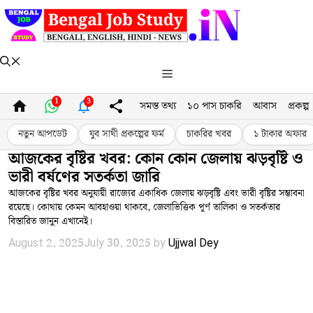
Skip
to
content
Menu
1
3
সমস্ত তথ্য
১০ পাস চাকরি
আবাস
প্রকল্প
নতুন আপডেট
যুব সাথী প্রকল্পের ফর্ম
চাকরির খবর
১ টাকার অফার
আজকের বৃষ্টির খবর: কোন কোন জেলায় ঝড়বৃষ্টি ও
ভারী বর্ষণের সতর্কতা জারি
আজকের বৃষ্টির খবর অনুযায়ী রাজ্যের একাধিক জেলায় ঝড়বৃষ্টি এবং ভারী বৃষ্টির সম্ভাবনা
রয়েছে। কোথায় কেমন আবহাওয়া থাকবে, জেলাভিত্তিক পূর্ণ তালিকা ও সতর্কতার
বিস্তারিত জানুন এখানেই।
August 2, 2025
July 30, 2025
by
Ujjwal Dey