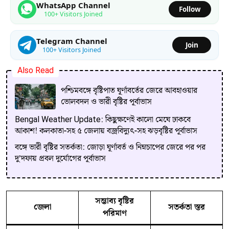
WhatsApp Channel
Follow
100+ Visitors Joined
Telegram Channel
Join
100+ Visitors Joined
Also Read
পশ্চিমবঙ্গে বৃষ্টিপাত ঘূর্ণাবর্তের জেরে আবহাওয়ার
ভোলবদল ও ভারী বৃষ্টির পূর্বাভাস
Bengal Weather Update: কিছুক্ষণেই কালো মেঘে ঢাকবে
আকাশ! কলকাতা-সহ ৫ জেলায় বজ্রবিদ্যুৎ-সহ ঝড়বৃষ্টির পূর্বাভাস
বঙ্গে ভারী বৃষ্টির সতর্কতা: জোড়া ঘূর্ণাবর্ত ও নিম্নচাপের জেরে পর পর
দু’দফায় প্রবল দুর্যোগের পূর্বাভাস
সম্ভাব্য বৃষ্টির
জেলা
সতর্কতা স্তর
পরিমাণ