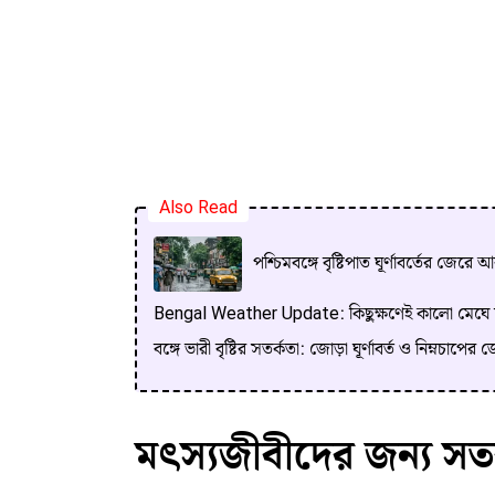
Also Read
পশ্চিমবঙ্গে বৃষ্টিপাত ঘূর্ণাবর্তের জেরে
Bengal Weather Update: কিছুক্ষণেই কালো মেঘে ঢাক
বঙ্গে ভারী বৃষ্টির সতর্কতা: জোড়া ঘূর্ণাবর্ত ও নিম্নচাপের
মৎস্যজীবীদের জন্য সতর্