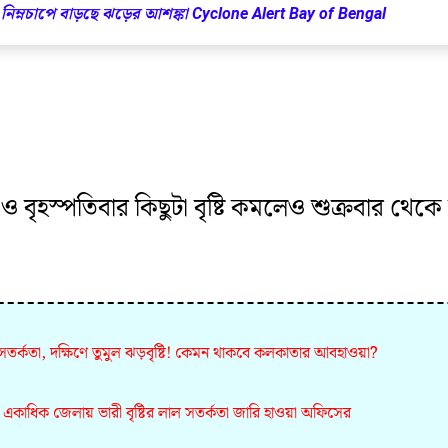
ি নিম্নচাপে বাড়ছে ঝড়ের আশঙ্কা Cyclone Alert Bay of Bengal
 বৃহস্পতিবার কিছুটা বৃষ্টি কমলেও শুক্রবার থেকে
র্কতা, দক্ষিণে তুমুল ঝড়বৃষ্টি! কেমন থাকবে কলকাতার আবহাওয়া?
, একাধিক জেলায় ভারী বৃষ্টির লাল সতর্কতা জারি হাওয়া অফিসের