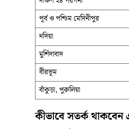
দক্ষিণ ২৪ পরগনা
পূর্ব ও পশ্চিম মেদিনীপুর
নদিয়া
মুর্শিদাবাদ
বীরভূম
বাঁকুড়া, পুরুলিয়া
কীভাবে সতর্ক থাকবেন এই