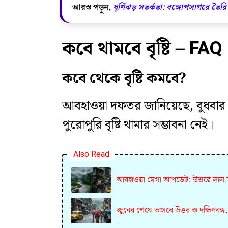
আরও পড়ুন,
ঘূর্ণিঝড় সতর্কতা: বঙ্গোপসাগরে তৈর
কবে থামবে বৃষ্টি – FAQ
কবে থেকে বৃষ্টি কমবে?
আবহাওয়া দফতর জানিয়েছে, বুধবার ও
পুরোপুরি বৃষ্টি থামার সম্ভাবনা নেই।
Also Read
আবহাওয়া মেগা আপডেট: উত্তরে লাল সত
জুনের শেষে ভাসবে উত্তর ও দক্ষিণবঙ্গ