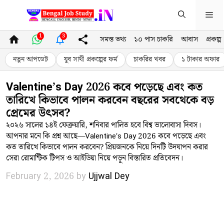
Skip
Me
to
content
1
3
সমস্ত তথ্য
১০ পাস চাকরি
আবাস
প্রকল্প
নতুন আপডেট
যুব সাথী প্রকল্পের ফর্ম
চাকরির খবর
১ টাকার অফার
Valentine’s Day 2026 কবে পড়েছে এবং কত
তারিখে কিভাবে পালন করবেন বছরের সবথেকে বড়
প্রেমের উৎসব?
২০২৬ সালের ১৪ই ফেব্রুয়ারি, শনিবার পালিত হবে বিশ্ব ভালোবাসা দিবস।
আপনার মনে কি প্রশ্ন আছে—Valentine's Day 2026 কবে পড়েছে এবং
কত তারিখে কিভাবে পালন করবেন? প্রিয়জনকে নিয়ে দিনটি উদযাপন করার
সেরা রোমান্টিক টিপস ও আইডিয়া নিয়ে পড়ুন বিস্তারিত প্রতিবেদন।
February 2, 2026
by
Ujjwal Dey