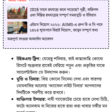
Also Read
2026 সালে রথযাত্রা কবে পড়েছে? পুরী, বারিপদা
এবং দিল্লির রথযাত্রার সম্পূর্ণ সময়সূচি ও ইতিহাস
এইমস নিয়োগ ২০২৬: AIIMS-এ গ্রুপ বি ও সি পদে
১৪৮৪ শূন্যপদে বিরাট নিয়োগ, জানুন সম্পূর্ণ তথ্য
অন্নপূর্ণা ভাণ্ডার অনলাইন আবেদন
উইকএন্ড ট্রিপ:
যেহেতু শনিবার, তাই কাছাকাছি কোনো
রিসর্টে শুক্রবার রাতেই বেরিয়ে পড়ুন এবং প্রকৃতির মাঝে
ভ্যালেন্টাইনস ডে উদযাপন করুন।
মুভি ও ডিনার:
প্রিয় কোনো সিনেমা দেখা এবং তারপর
মোমবাতির আলোয় ‘ক্যান্ডেল লাইট ডিনার’ আপনাদের
দিনটিকে স্মরণীয় করে রাখবে।
ব্যক্তিগত উপহার:
দামী গ্যাজেটের চেয়ে হাতে লেখা চিঠি,
ফটো অ্যালবাম বা নিজের হাতে রান্না করা খাবার সঙ্গীর মন