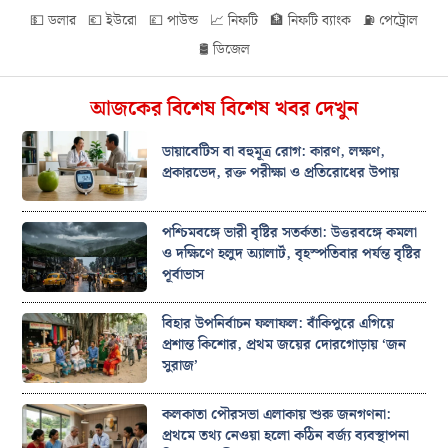
💵 ডলার
💶 ইউরো
💷 পাউন্ড
📈 নিফটি
🏦 নিফটি ব্যাংক
⛽ পেট্রোল
🛢️ ডিজেল
আজকের বিশেষ বিশেষ খবর দেখুন
ডায়াবেটিস বা বহুমূত্র রোগ: কারণ, লক্ষণ,
প্রকারভেদ, রক্ত পরীক্ষা ও প্রতিরোধের উপায়
পশ্চিমবঙ্গে ভারী বৃষ্টির সতর্কতা: উত্তরবঙ্গে কমলা
ও দক্ষিণে হলুদ অ্যালার্ট, বৃহস্পতিবার পর্যন্ত বৃষ্টির
পূর্বাভাস
বিহার উপনির্বাচন ফলাফল: বাঁকিপুরে এগিয়ে
প্রশান্ত কিশোর, প্রথম জয়ের দোরগোড়ায় ‘জন
সুরাজ’
কলকাতা পৌরসভা এলাকায় শুরু জনগণনা:
প্রথমে তথ্য নেওয়া হলো কঠিন বর্জ্য ব্যবস্থাপনা