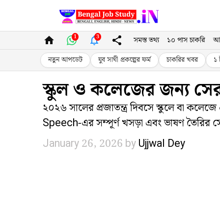
Skip
to
1
3
সমস্ত তথ্য
১০ পাস চাকরি
আ
content
নতুন আপডেট
যুব সাথী প্রকল্পের ফর্ম
চাকরির খবর
১ 
স্কুল ও কলেজের জন্য সের
২০২৬ সালের প্রজাতন্ত্র দিবসে স্কুলে বা কলে
Speech-এর সম্পূর্ণ খসড়া এবং ভাষণ তৈরির স
January 26, 2026
by
Ujjwal Dey