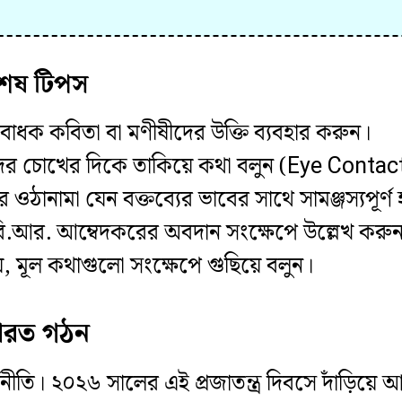
শেষ টিপস
োধক কবিতা বা মণীষীদের উক্তি ব্যবহার করুন।
দের চোখের দিকে তাকিয়ে কথা বলুন (Eye Contac
ঠানামা যেন বক্তব্যের ভাবের সাথে সামঞ্জস্যপূর্ণ
 বি.আর. আম্বেদকরের অবদান সংক্ষেপে উল্লেখ করু
া হয়, মূল কথাগুলো সংক্ষেপে গুছিয়ে বলুন।
ভারত গঠন
থনীতি। ২০২৬ সালের এই প্রজাতন্ত্র দিবসে দাঁড়িয়ে