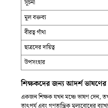
সূচনা
মূল বক্তব্য
বীরত্ব গাঁথা
ছাত্রদের দায়িত্ব
উপসংহার
শিক্ষকদের জন্য আদর্শ ভাষণের
​একজন শিক্ষক যখন মঞ্চে ভাষণ দেন, তখন ত
তাৎপর্য এবং গণতান্ত্রিক মূল্যবোধের ব্য