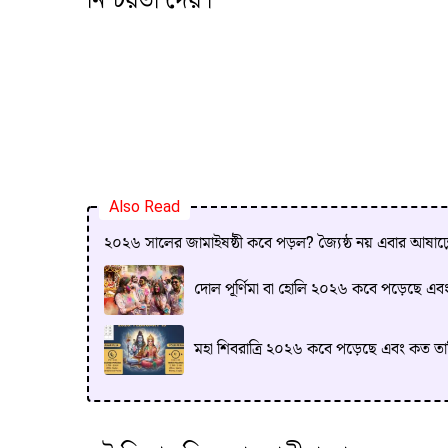
নিশ্চয়তা দেয়।
Also Read
২০২৬ সালের জামাইষষ্ঠী কবে পড়ল? জ্যৈষ্ঠ নয় এবার আষাঢ়
দোল পূর্ণিমা বা হোলি ২০২৬ কবে পড়েছে এব
মহা শিবরাত্রি ২০২৬ কবে পড়েছে এবং কত ত