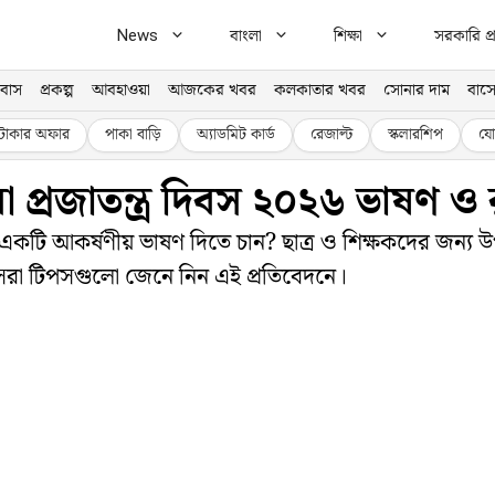
News
বাংলা
শিক্ষা
সরকারি প্র
বাস
প্রকল্প
আবহাওয়া
আজকের খবর
কলকাতার খবর
সোনার দাম
বাসে
টাকার অফার
পাকা বাড়ি
অ্যাডমিট কার্ড
রেজাল্ট
স্কলারশিপ
যো
া প্রজাতন্ত্র দিবস ২০২৬ ভাষণ ও
জে একটি আকর্ষণীয় ভাষণ দিতে চান? ছাত্র ও শিক্ষকদের জন
েরা টিপসগুলো জেনে নিন এই প্রতিবেদনে।