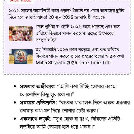
Also Read
২০২৬ সালের জামাইষষ্ঠী কবে পড়ল? জ্যৈষ্ঠ নয় এবার আষাঢ়ের ছুটির
দিনে হবে জামাই আদর! 20 জুন 2026 জামাইষষ্ঠী পড়েছে
দোল পূর্ণিমা বা হোলি ২০২৬ কবে পড়েছে এবং কত
তারিখে কিভাবে পালন করবেন: রঙের উৎসবের
সম্পূর্ণ গাইড
মহা শিবরাত্রি ২০২৬ কবে পড়েছে এবং কত তারিখে
কিভাবে পালন করবেন: চার প্রহরের পুজো ও ব্রত কথা
Maha Shivratri 2026 Date Time Tithi
সততার অঙ্গীকার:
“আমি কথা দিচ্ছি তোমার কাছে
কোনোদিন কিছু লুকাবো না।”
সময়ের প্রতিশ্রুতি:
“ব্যস্ততা থাকলেও দিনে অন্তত একবার
তোমার কথা মন দিয়ে শোনার চেষ্টা করব।”
একসাথে লড়াই:
“সুখ হোক বা দুঃখ, জীবনের প্রতিটি
লড়াইয়ে আমি তোমার হাত ধরে থাকব।”