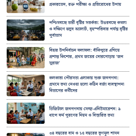
প্রকারভেদ, রক্ত পরীক্ষা ও প্রতিরোধের উপায়
পশ্চিমবঙ্গে ভারী বৃষ্টির সতর্কতা: উত্তরবঙ্গে কমলা
ও দক্ষিণে হলুদ অ্যালার্ট, বৃহস্পতিবার পর্যন্ত বৃষ্টির
পূর্বাভাস
বিহার উপনির্বাচন ফলাফল: বাঁকিপুরে এগিয়ে
প্রশান্ত কিশোর, প্রথম জয়ের দোরগোড়ায় ‘জন
সুরাজ’
কলকাতা পৌরসভা এলাকায় শুরু জনগণনা:
প্রথমে তথ্য নেওয়া হলো কঠিন বর্জ্য ব্যবস্থাপনা
বিভাগের কর্মীদের
ডিজিটাল জনগণনায় সেল্ফ-এনিউমারেশন: ৯
ধাপে ফর্ম পূরণের নিয়ম ও বিস্তারিত তথ্য
৩৪ বছরের বাম ও ১৫ বছরের তৃণমূল শাসন