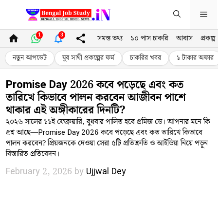
Skip
Me
to
content
1
3
সমস্ত তথ্য
১০ পাস চাকরি
আবাস
প্রকল্প
নতুন আপডেট
যুব সাথী প্রকল্পের ফর্ম
চাকরির খবর
১ টাকার অফার
Promise Day 2026 কবে পড়েছে এবং কত
তারিখে কিভাবে পালন করবেন আজীবন পাশে
থাকার এই অঙ্গীকারের দিনটি?
২০২৬ সালের ১১ই ফেব্রুয়ারি, বুধবার পালিত হবে প্রমিজ ডে। আপনার মনে কি
প্রশ্ন আছে—Promise Day 2026 কবে পড়েছে এবং কত তারিখে কিভাবে
পালন করবেন? প্রিয়জনকে দেওয়া সেরা ৫টি প্রতিশ্রুতি ও আইডিয়া নিয়ে পড়ুন
বিস্তারিত প্রতিবেদন।
February 2, 2026
by
Ujjwal Dey