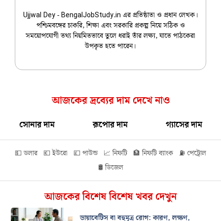
Ujjwal Dey - BengalJobStudy.in এর প্রতিষ্ঠাতা ও প্রধান লেখক।
পশ্চিমবঙ্গের চাকরি, শিক্ষা এবং সরকারি প্রকল্প নিয়ে সঠিক ও
সময়োপযোগী তথ্য নিয়মিতভাবে তুলে ধরাই তাঁর লক্ষ্য, যাতে পাঠকেরা
উপকৃত হতে পারেন।
আজকের দ্রব্যের দাম দেখে নাও
সোনার দাম
রূপোর দাম
গ্যাসের দাম
💵 ডলার
💶 ইউরো
💷 পাউন্ড
📈 নিফটি
🏦 নিফটি ব্যাংক
⛽ পেট্রোল
🛢️ ডিজেল
আজকের বিশেষ বিশেষ খবর দেখুন
ডায়াবেটিস বা বহুমূত্র রোগ: কারণ, লক্ষণ,