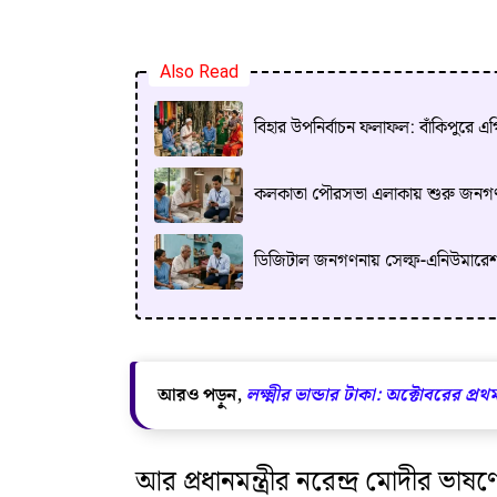
Also Read
বিহার উপনির্বাচন ফলাফল: বাঁকিপুরে 
কলকাতা পৌরসভা এলাকায় শুরু জনগণনা: 
ডিজিটাল জনগণনায় সেল্ফ-এনিউমারেশন: 
আরও পড়ুন,
লক্ষ্মীর ভান্ডার টাকা: অক্টোবরের প্রথম
আর প্রধানমন্ত্রীর নরেন্দ্র মোদীর ভা