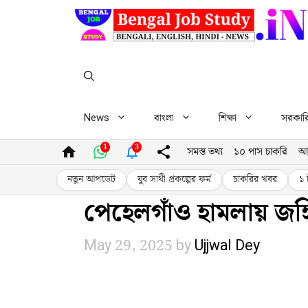
Skip
to
content
News
বাংলা
শিক্ষা
সরকারি 
1
3
সমস্ত তথ্য
১০ পাস চাকরি
আ
নতুন আপডেট
যুব সাথী প্রকল্পের ফর্ম
চাকরির খবর
১ 
পেহেলগাঁও হামলায় জঙ্গি
May 29, 2025
by
Ujjwal Dey