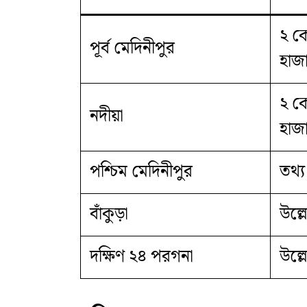
২ ক
পূর্ব মেদিনীপুর
হাজ
২ ক
নদীয়া
হাজ
পশ্চিম মেদিনীপুর
তথ্য 
বাঁকুড়া
উল্ল
দক্ষিণ ২৪ পরগনা
উল্ল