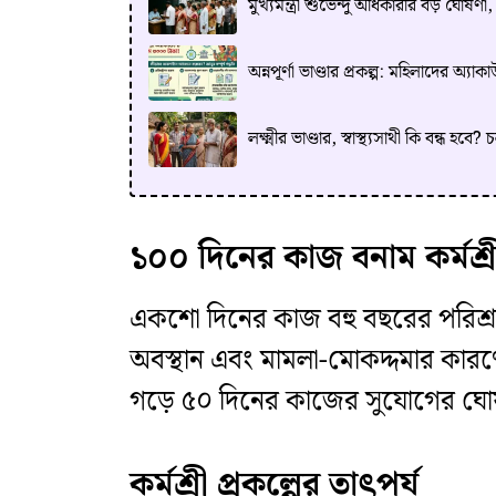
​মুখ্যমন্ত্রী শুভেন্দু অধিকারীর বড় ঘোষ
অন্নপূর্ণা ভাণ্ডার প্রকল্প: মহিলাদের অ
লক্ষ্মীর ভাণ্ডার, স্বাস্থ্যসাথী কি বন্ধ হবে
১০০ দিনের কাজ বনাম কর্মশ্র
একশো দিনের কাজ বহু বছরের পরিশ্রমে 
অবস্থান এবং মামলা-মোকদ্দমার কারণে প্
গড়ে ৫০ দিনের কাজের সুযোগের ঘোষণ
কর্মশ্রী প্রকল্পের তাৎপর্য