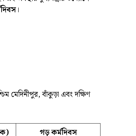
মদিবস
।
িম মেদিনীপুর, বাঁকুড়া এবং দক্ষিণ
িক)
গড় কর্মদিবস