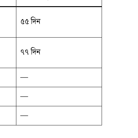
৫৫ দিন
৭৭ দিন
—
—
—