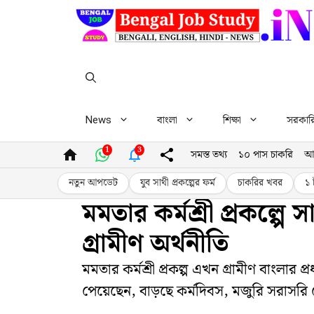
Skip
to
content
News
বাংলা
শিক্ষা
সরকারি 
1
3
সমস্ত তথ্য
১০ পাস চাকরি
আ
নতুন আপডেট
যুব সাথী প্রকল্পের ফর্ম
চাকরির খবর
১ 
মমতার কর্মশ্রী প্রকল্পে
গ্রামীণ অর্থনীতি
মমতার কর্মশ্রী প্রকল্প এখন গ্রামীণ বাংলার
পেয়েছেন, বাড়ছে কর্মদিবস, মজুরি সরাসরি 