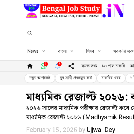
Skip
to
content
News
বাংলা
শিক্ষা
সরকারি প্রকল
1
3
সমস্ত তথ্য
১০ পাস চাকরি
আ
নতুন আপডেট
যুব সাথী প্রকল্পের ফর্ম
চাকরির খবর
১ 
মাধ্যমিক রেজাল্ট ২০২৬: ক
২০২৬ সালের মাধ্যমিক পরীক্ষার রেজাল্ট কবে 
মাধ্যমিক রেজাল্ট ২০২৬ (Madhyamik Result 2
February 15, 2026
by
Ujjwal Dey