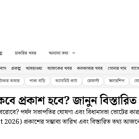
্প
চাকরির খবর
অন্যান্য তথ্য
বাস
প্রকল্প
আবহাওয়া
আজকের খবর
কলকাতার খবর
সোনার দাম
বাসে
টাকার অফার
পাকা বাড়ি
অ্যাডমিট কার্ড
রেজাল্ট
স্কলারশিপ
যো
বে প্রকাশ হবে? জানুন বিস্তারিত
বেরোবে? পর্ষদ সভাপতির ঘোষণা এবং বিধানসভা ভোটের কারণ
026) প্রকাশের সম্ভাব্য তারিখ এবং বিস্তারিত তথ্য আজক