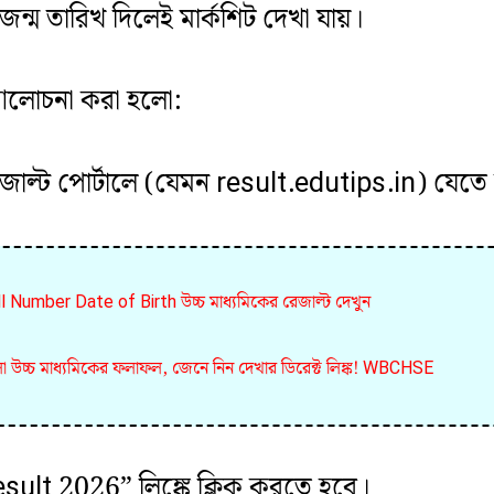
ন্ম তারিখ দিলেই মার্কশিট দেখা যায়।
 আলোচনা করা হলো:
্ট রেজাল্ট পোর্টালে (যেমন result.edutips.in) যেত
umber Date of Birth উচ্চ মাধ্যমিকের রেজাল্ট দেখুন
উচ্চ মাধ্যমিকের ফলাফল, জেনে নিন দেখার ডিরেক্ট লিঙ্ক! WBCHSE
t 2026” লিঙ্কে ক্লিক করতে হবে।